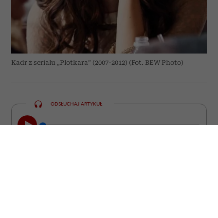
Kadr z serialu „Plotkara” (2007-2012) (Fot. BEW Photo)
ODSŁUCHAJ ARTYKUŁ
00:00
07:14
Roszczeniowość – niektórzy twierdzą, że
to plaga naszych czasów. Roszczeniowi