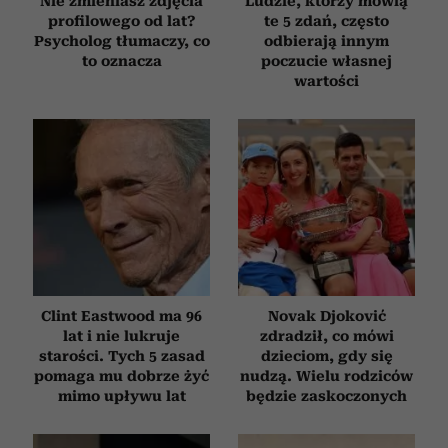
Nie zmieniasz zdjęcia
Ludzie, którzy mówią
profilowego od lat?
te 5 zdań, często
Psycholog tłumaczy, co
odbierają innym
to oznacza
poczucie własnej
wartości
Clint Eastwood ma 96
Novak Djoković
lat i nie lukruje
zdradził, co mówi
starości. Tych 5 zasad
dzieciom, gdy się
pomaga mu dobrze żyć
nudzą. Wielu rodziców
mimo upływu lat
będzie zaskoczonych