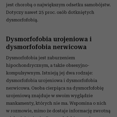
i reklam, aby oferować funkcje społecznościowe i
jest chorobą o największym odsetku samobójstw.
analizować ruch w naszej witrynie. Informacje o tym, jak
Dotyczy nawet 25 proc. osób dotkniętych
korzystasz z naszej witryny, udostępniamy partnerom
dysmorfofobią.
społecznościowym, reklamowym i analitycznym.
Partnerzy mogą połączyć te informacje z innymi danymi
otrzymanymi od Ciebie lub uzyskanymi podczas
Dysmorfofobia urojeniowa i
korzystania z ich usług.
dysmorfofobia nerwicowa
Dysmorfofobia jest zaburzeniem
hipochondrycznym, a także obsesyjno-
kompulsywnym. Istnieją jej dwa rodzaje:
dysmorfofobia urojeniowa i dysmorfofobia
nerwicowa. Osoba cierpiąca na dysmorfofobię
urojeniową znajduje w swoim wyglądzie
mankamenty, których nie ma. Wspomina o nich
w rozmowie, mimo że dostaje informację zwrotną