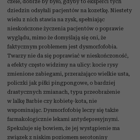
czele, dobrze by było, gdyby to eksperci tych
dziedzin odsyłali pacjentów na kozetkę. Niestety
wielu z nich stawia na zysk, spełniając
nieskończone życzenia pacjentów o poprawie
wyglądu, mimo że domyślają się oni, że
faktycznym problemem jest dysmorfofobia.
Twarzy nie da się poprawiać w nieskończoność,
a efekty często widzimy na ulicy: kocie rysy
zmienione zabiegami, przerażająco wielkie usta,
policzki jak piłki pingpongowe, o bardziej
drastycznych zmianach, typu przeobrażenie
w lalkę Barbie czy kobietę-kota, nie
wspominając. Dysmorfofobię leczy się także
farmakologicznie lekami antydepresyjnymi.
Spekuluje się bowiem, że jej wystąpienie ma
związek z niskim poziomem serotoniny