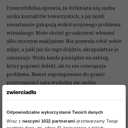
Dysmorfofobia sprawia, że dotknięta nią osoba
unika kontaktów towarzyskich, a jej myśli
nieustannie galopują wokół urojonego problemu
wizualnego. Może chcieć go zakrywać włosami
albo mocnym makijażem. Nie pozwala robić sobie
zdjęć, a jeśli już do tego dojdzie, skrupulatnie je
cenzuruje. Wyda każde pieniądze na zabieg,
który poprawi defekt, ale to nie rozwiązuje
problemu. Nawet napompowane do granic
przytomności usta wydadzą się osobie
z dysmorfofobią przerażająco małe… Sedno tego
zaburzenia leży bowiem w głowie, nie wyglądzie.
Jeśli nawet uda się przekonać osobę
Odpowiedzialne wykorzystanie Twoich danych
z dysmorfofobią, że zabieg rozwiązał problem,
Wraz z
naszymi 1022 partnerami
przetwarzamy Twoje
bardzo szybko znajdzie sobie kolejny defekt,
osobiste dane, np. adres IP, korzystając z takich