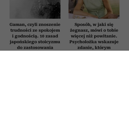
Gaman, czyli znoszenie
Sposób, w jaki się
trudności ze spokojem
żegnasz, mówi o tobie
i godnością. 10 zasad
więcej niż powitanie.
japońskiego stoicyzmu
Psycholożka wskazuje
do zastosowania
zdanie, którym
w praktyce
żegnają się eleganckie
osoby
Jak zachowuje się
Novak Djoković