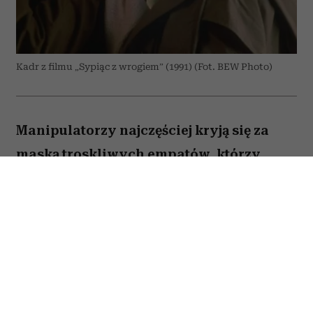
Kadr z filmu „Sypiąc z wrogiem” (1991) (Fot. BEW Photo)
Manipulatorzy najczęściej kryją się za
maską troskliwych empatów, którzy
pragną wyłącznie naszego dobra. Właśnie
to sprawia, że są tak niebezpieczni – bo
im bardziej wydają się serdeczni i
wspierający, tym trudniej zauważyć, że za
ich słowami kryje się próba przejęcia
kontroli. Wytrawny manipulator potrafi