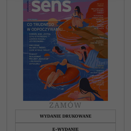
Wykorzystujemy pliki cookie do spersonalizowania treści
i reklam, aby oferować funkcje społecznościowe i
analizować ruch w naszej witrynie. Informacje o tym, jak
korzystasz z naszej witryny, udostępniamy partnerom
społecznościowym, reklamowym i analitycznym.
Partnerzy mogą połączyć te informacje z innymi danymi
otrzymanymi od Ciebie lub uzyskanymi podczas
korzystania z ich usług.
ZAMÓW
WYDANIE DRUKOWANE
E-WYDANIE