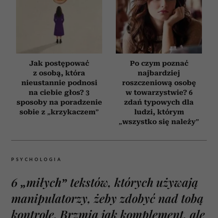
Jak postępować
Po czym poznać
z osobą, która
najbardziej
nieustannie podnosi
roszczeniową osobę
na ciebie głos? 3
w towarzystwie? 6
sposoby na poradzenie
zdań typowych dla
sobie z „krzykaczem”
ludzi, którym
„wszystko się należy”
PSYCHOLOGIA
6 „miłych” tekstów, których używają
manipulatorzy, żeby zdobyć nad tobą
kontrolę. Brzmią jak komplement, ale