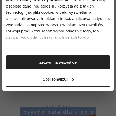
się wszystkim przejmujesz, za bardzo na siebie
osobiste dane, np. adres IP, korzystając z takich
narzekasz i
za
bardzo siebie o wszystko
technologii jak pliki cookie, w celu wyświetlania
obwiniasz
.
spersonalizowanych reklam i treści, analizowania tychże,
Może powód twojego zachowania i wstydu tkwi
wychodzenia naprzeciw oczekiwaniom użytkowników i
rozwoju produktów. Masz wybór odnośnie tego, kto
gdzie indziej, wynika z innej frustracji,
używa Twoich danych i w jakich celach to robi.
z przemęczenia, z niezadowolenia z życia, z chęci
zmiany otoczenia?
Jeśli wyrazisz na to zgodę, chcielibyśmy również:
Gromadzić dane dotyczące Twojej lokalizacji
Zezwól na wszystkie
geograficznej z dokładnością nawet do kilku metrów
Identyfikować Twoje urządzenie, aktywnie
analizując charakteryzującego je zbiory danych
Spersonalizuj
(fingerprinting, czyli wirtualny odcisk palca)
STRES
WSTYD
Dowiedz się więcej odnośnie tego, jak Twoje osobiste
dane są przetwarzane oraz ustaw własne preferencje w
sekcji szczegółów
. W Deklaracji plików cookie możesz
AUTOPROMOCJA
zmienić lub wycofać swoją zgodę w dowolnej chwili.