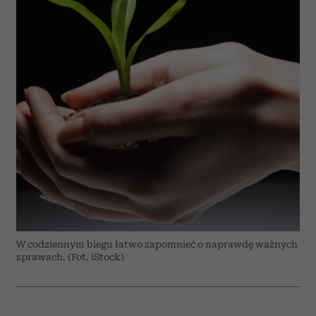
W codziennym biegu łatwo zapomnieć o naprawdę ważnych
sprawach. (Fot. iStock)