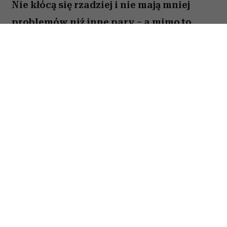
Nie kłócą się rzadziej i nie mają mniej
problemów niż inne pary – a mimo to
zostają razem na dekady. Co naprawdę
odróżnia szczęśliwe małżeństwa po
pięćdziesiątce od tych, które się
rozpadają?
O sekret trwałych związków magazyn „Parade”
zapytał dr Crystal Saidi z Thriveworks w
Kalifornii, dr Beverley Fehr, wykładowczynię na
Uniwersytecie w Winnipeg, oraz dr Holly Schiff z
South Country Psychiatry w Connecticut.
Wszystkie trzy wskazują komunikację jako
fundament – ale nie w sensie, w jakim zwykle się