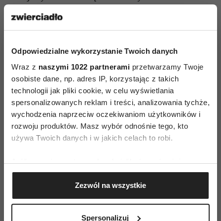
10. Najważniejszą rzeczą w życiu jest poczucie,
że żyje się najlepiej, jak się potrafi.
Odpowiedzialne wykorzystanie Twoich danych
Czytaj także
Wraz z
naszymi 1022 partnerami
przetwarzamy Twoje
osobiste dane, np. adres IP, korzystając z takich
technologii jak pliki cookie, w celu wyświetlania
spersonalizowanych reklam i treści, analizowania tychże,
wychodzenia naprzeciw oczekiwaniom użytkowników i
rozwoju produktów. Masz wybór odnośnie tego, kto
używa Twoich danych i w jakich celach to robi.
Jeśli wyrazisz na to zgodę, chcielibyśmy również:
Gromadzić dane dotyczące Twojej lokalizacji
Zezwól na wszystkie
geograficznej z dokładnością nawet do kilku metrów
Identyfikować Twoje urządzenie, aktywnie
analizując charakteryzującego je zbiory danych
Spersonalizuj