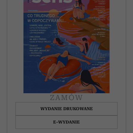
i reklam, aby oferować funkcje społecznościowe i
analizować ruch w naszej witrynie. Informacje o tym, jak
korzystasz z naszej witryny, udostępniamy partnerom
społecznościowym, reklamowym i analitycznym.
Partnerzy mogą połączyć te informacje z innymi danymi
otrzymanymi od Ciebie lub uzyskanymi podczas
korzystania z ich usług.
ZAMÓW
WYDANIE DRUKOWANE
E-WYDANIE