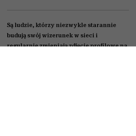
Są ludzie, którzy niezwykle starannie
budują swój wizerunek w sieci i
regularnie zmieniają zdjęcie profilowe na
portalach społecznościowych. Ale nie
brakuje takich, którzy w internecie od lat
używają tej samej fotki – nawet gdy
zdążyli skończyć studia, założyć rodzinę i
osiwieć. Psycholożka Ruth Guest
tłumaczy, co to może o nas mówić.
Należysz do tych, którzy ostatni raz zmienili