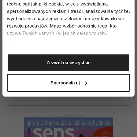
technologii jak pliki cookie, w celu wyświetlania
spersonalizowanych reklam i treści, analizowania tychże,
wychodzenia naprzeciw oczekiwaniom użytkowników i
rozwoju produktów. Masz wybór odnośnie tego, kto
Medytacja współczucia - jak
używa Twoich danych i w jakich celach to robi.
praktykować i po co?
Jeśli wyrazisz na to zgodę, chcielibyśmy również:
Gromadzić dane dotyczące Twojej lokalizacji
Zezwól na wszystkie
geograficznej z dokładnością nawet do kilku metrów
Identyfikować Twoje urządzenie, aktywnie
analizując charakteryzującego je zbiory danych
Spersonalizuj
(fingerprinting, czyli wirtualny odcisk palca)
WDZIĘCZNOŚĆ
Dowiedz się więcej odnośnie tego, jak Twoje osobiste
dane są przetwarzane oraz ustaw własne preferencje w
sekcji szczegółów
. W Deklaracji plików cookie możesz
zmienić lub wycofać swoją zgodę w dowolnej chwili.
AUTOPROMOCJA
Wykorzystujemy pliki cookie do spersonalizowania treści