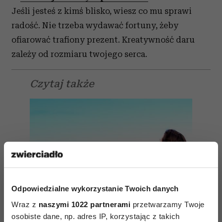
Jeśli jesteś z kimś blisko, wiesz co mu sprawi
radość. Nie trzeba wydawać fortuny, żeby
ofiarować trafiony prezent. Kreatywność daru
zależy od rozmiaru twojego serca.
Czytaj także
Odpowiedzialne wykorzystanie Twoich danych
Wraz z
naszymi 1022 partnerami
przetwarzamy Twoje
osobiste dane, np. adres IP, korzystając z takich