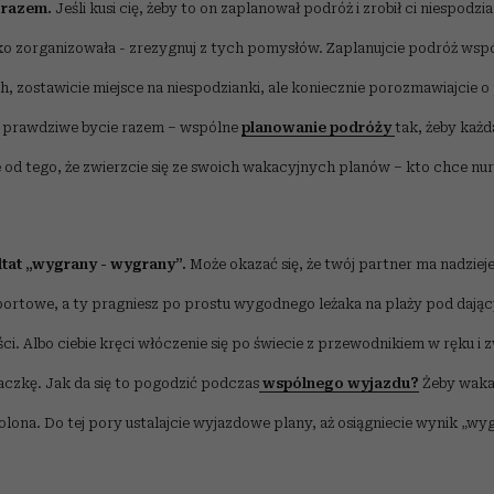
 razem.
Jeśli kusi cię, żeby to on zaplanował podróż i zrobił ci niespodzi
ko zorganizowała - zrezygnuj z tych pomysłów. Zaplanujcie podróż wspó
, zostawicie miejsce na niespodzianki, ale koniecznie porozmawiajcie o
a prawdziwe bycie razem – wspólne
planowanie podróży
tak, żeby każd
 od tego, że zwierzcie się ze swoich wakacyjnych planów – kto chce nu
ultat „wygrany - wygrany”.
Może okazać się, że twój partner ma nadziej
ortowe, a ty pragniesz po prostu wygodnego leżaka na plaży pod dają
i. Albo ciebie kręci włóczenie się po świecie z przewodnikiem w ręku i 
aczkę. Jak da się to pogodzić podczas
wspólnego wyjazdu?
Żeby wakac
lona. Do tej pory ustalajcie wyjazdowe plany, aż osiągniecie wynik „wy