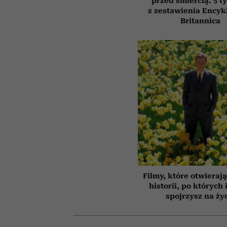
przed śmiercią. 5 t
z zestawienia Encyk
Britannica
Filmy, które otwierają
historii, po których 
spojrzysz na ży