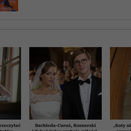
przeczytać
Bachleda-Curuś, Roznerski
„Koty ni