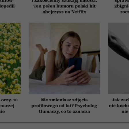
ytułów
i Zakościelny szukają miłości.
sprawi
lopedii
Ten pełen humoru polski hit
Zbigni
obejrzysz na Netflix
roc
 oczy. 10
Nie zmieniasz zdjęcia
Jak zac
inaczej
profilowego od lat? Psycholog
nie koch
cie
tłumaczy, co to oznacza
nie