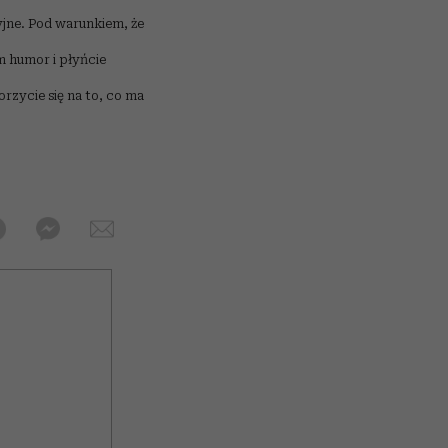
yjne. Pod warunkiem, że
m humor i płyńcie
orzycie się na to, co ma