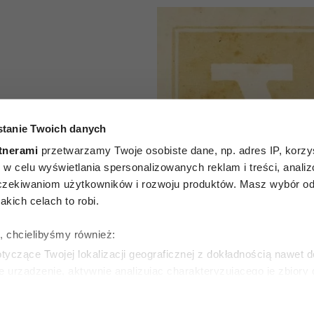
tanie Twoich danych
P
tnerami
przetwarzamy Twoje osobiste dane, np. adres IP, korzys
godniowy
ie, w celu wyświetlania spersonalizowanych reklam i treści, anali
zekiwaniom użytkowników i rozwoju produktów. Masz wybór odn
 na 27
kich celach to robi.
nia 2026
ę, chcielibyśmy również:
yczące Twojej lokalizacji geograficznej z dokładnością nawet d
e urządzenie, aktywnie analizując charakteryzującego je zbiory
wirtualny odcisk palca)
ie tego, jak Twoje osobiste dane są przetwarzane oraz ustaw w