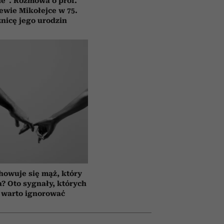
e”. Rozmowa o prof.
ewie Mikołejce w 75.
znicę jego urodzin
howuje się mąż, który
a? Oto sygnały, których
 warto ignorować