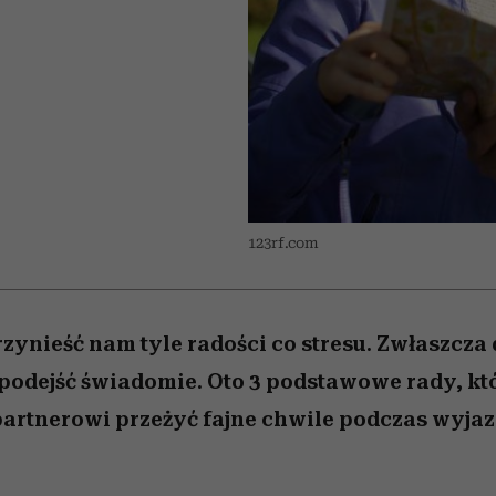
nice
edź
 5,
ć
sezon jesień–zima 2026/27
zaskakujący faworyt
Miller s. 5, odc. 6]
zupełny brak ogł
girls”
123rf.com
zynieść nam tyle radości co stresu. Zwłaszcz
podejść świadomie. Oto 3 podstawowe rady, kt
partnerowi przeżyć fajne chwile podczas wyjaz