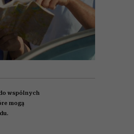
ady
to dla nich zarwiesz noc
Auschwitz
a do wspólnych
óre mogą
du.