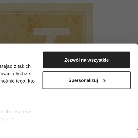
Zezwól na wszystkie
tając z takich
zowania tychże,
Spersonalizuj
ośnie tego, kto
o kilku metrów
 danych
łasne