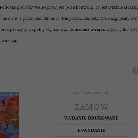
Podczas podróży wiele spraw jest poza kontrolą i to jest właśnie atrakc
 na luzie i z poczuciem humoru. Nie pozwólcie, żeby drobiazgi psuły wa
obrze przeżyty wspólny wyjazd wzmocni
wasz związek
,
jeśli tylko otw
 wakacji!
AUTOPROMOCJA
ZAMÓW
WYDANIE DRUKOWANE
E-WYDANIE