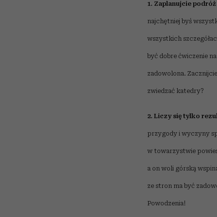
1. Zaplanujcie podróż
najchętniej byś wszyst
wszystkich szczegółach
być dobre ćwiczenie n
zadowolona. Zacznijcie
zwiedzać katedry?
2. Liczy się tylko rez
przygody i wyczyny sp
w towarzystwie powieśc
a on woli górską wspin
ze stron ma być zadowo
Powodzenia!