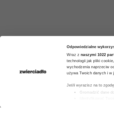
Odpowiedzialne wykorzys
HOROSKO
Wraz z
naszymi 1022 par
Horoskop ty
technologii jak pliki cook
wychodzenia naprzeciw oc
dla Panny
używa Twoich danych i w ja
lipca–2 sierp
Jeśli wyrazisz na to zgod
Gromadzić dane dot
Identyfikować Twoj
27 LIPCA 2026
(fingerprinting, czyli 
Dowiedz się więcej odnośn