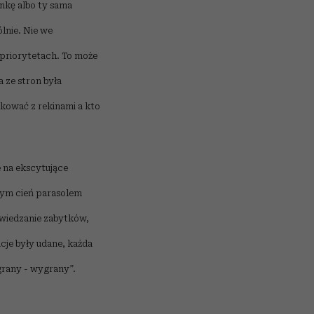
ankę albo ty sama
lnie. Nie we
 priorytetach. To może
a ze stron była
rkować z rekinami a kto
e na ekscytujące
cym cień parasolem
zwiedzanie zabytków,
je były udane, każda
grany - wygrany”.