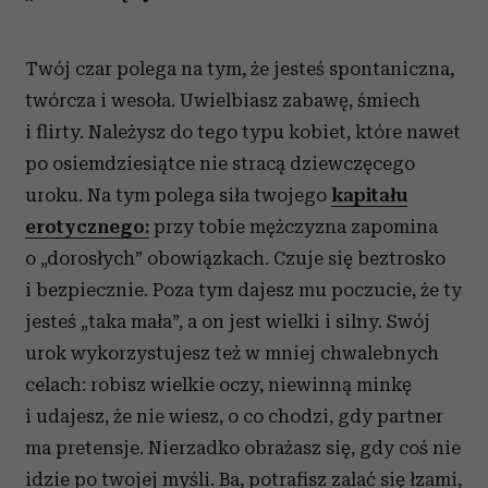
Twój czar polega na tym, że jesteś spontaniczna,
twórcza i wesoła. Uwielbiasz zabawę, śmiech
i flirty. Należysz do tego typu kobiet, które nawet
po osiemdziesiątce nie stracą dziewczęcego
uroku. Na tym polega siła twojego
kapitału
erotycznego:
przy tobie mężczyzna zapomina
o „dorosłych” obowiązkach. Czuje się beztrosko
i bezpiecznie. Poza tym dajesz mu poczucie, że ty
jesteś „taka mała”, a on jest wielki i silny. Swój
urok wykorzystujesz też w mniej chwalebnych
celach: robisz wielkie oczy, niewinną minkę
i udajesz, że nie wiesz, o co chodzi, gdy partner
ma pretensje. Nierzadko obrażasz się, gdy coś nie
idzie po twojej myśli. Ba, potrafisz zalać się łzami,