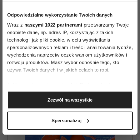
Odpowiedzialne wykorzystanie Twoich danych
Wraz z
naszymi 1022 partnerami
przetwarzamy Twoje
osobiste dane, np. adres IP, korzystając z takich
technologii jak pliki cookie, w celu wyświetlania
spersonalizowanych reklam i treści, analizowania tychże,
AUTOPROMOCJA
wychodzenia naprzeciw oczekiwaniom użytkowników i
rozwoju produktów. Masz wybór odnośnie tego, kto
używa Twoich danych i w jakich celach to robi.
Jeśli wyrazisz na to zgodę, chcielibyśmy również:
Gromadzić dane dotyczące Twojej lokalizacji
Zezwól na wszystkie
geograficznej z dokładnością nawet do kilku metrów
Identyfikować Twoje urządzenie, aktywnie
analizując charakteryzującego je zbiory danych
Spersonalizuj
(fingerprinting, czyli wirtualny odcisk palca)
Dowiedz się więcej odnośnie tego, jak Twoje osobiste
dane są przetwarzane oraz ustaw własne preferencje w