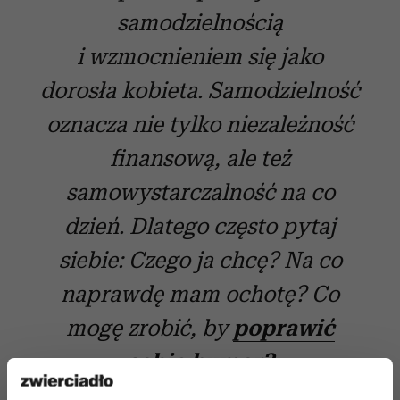
samodzielnością
i wzmocnieniem się jako
dorosła kobieta. Samodzielność
oznacza nie tylko niezależność
finansową, ale też
samowystarczalność na co
dzień. Dlatego często pytaj
siebie: Czego ja chcę? Na co
naprawdę mam ochotę? Co
mogę zrobić, by
poprawić
sobie humor?