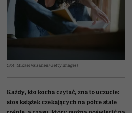
(Fot. Mikael Vaisanen/Getty Images)
Każdy, kto kocha czytać, zna to uczucie:
stos książek czekających na półce stale
rośnie, a czasu, który można poświęcić na
lekturę, ubywa. A przecież obok głośnych