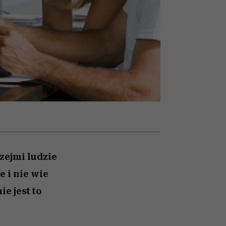
026/27
iej
zupełny brak ogłady
mogą zrobić rodzice
girls”
zejmi ludzie
e i nie wie
e jest to