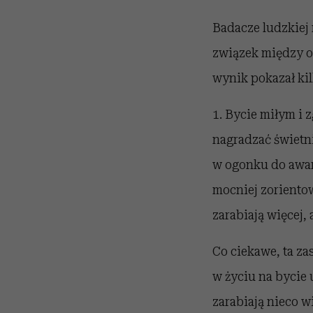
Badacze ludzkiej
związek między o
wynik pokazał ki
1. Bycie miłym i 
nagradzać świetn
w ogonku do awan
mocniej zorientowa
zarabiają więcej, a
Co ciekawe, ta zas
w życiu na bycie
zarabiają nieco w