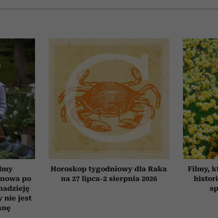
ilmy
Horoskop tygodniowy dla Raka
Filmy, k
d nowa po
na 27 lipca–2 sierpnia 2026
histor
 nadzieję
sp
 nie jest
anę