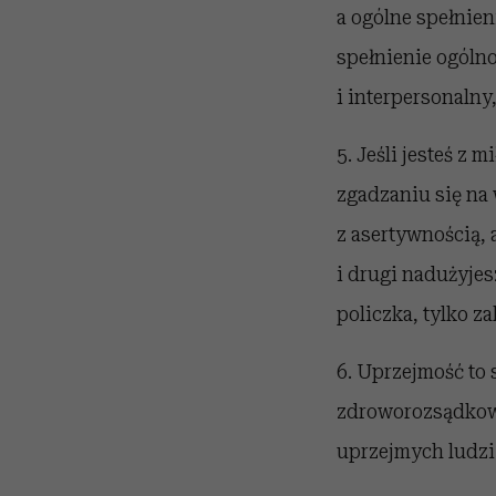
a ogólne spełnien
spełnienie ogóln
i interpersonalny
5. Jeśli jesteś z
zgadzaniu się na
z asertywnością, a
i drugi nadużyjes
policzka, tylko z
6. Uprzejmość to 
zdroworozsądkowe
uprzejmych ludzi 