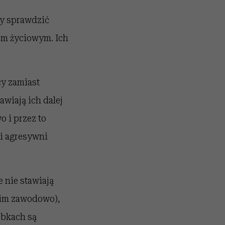
ły sprawdzić
em życiowym. Ich
cy zamiast
wiają ich dalej
 i przez to
ci agresywni
e nie stawiają
kim zawodowo),
obkach są