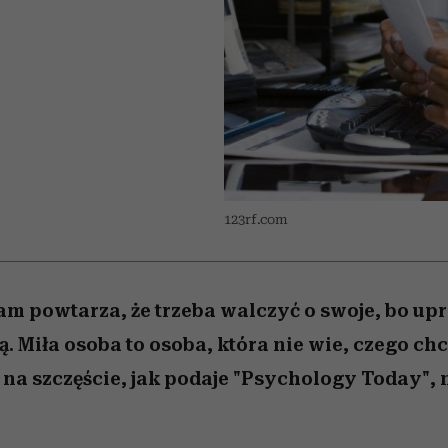
 5,
osób, które biorą na siebie za
powinien znać odpowiedź
Wiemy, gdzie go kupić
Miller s. 5, odc. 6]
sezon jesień–zima 2
mężczyzna jest mn
dużo
reaktywny”
123rf.com
nam powtarza, że trzeba walczyć o swoje, bo upr
ą. Miła osoba to osoba, która nie wie, czego chc
 na szczęście, jak podaje "Psychology Today", ni