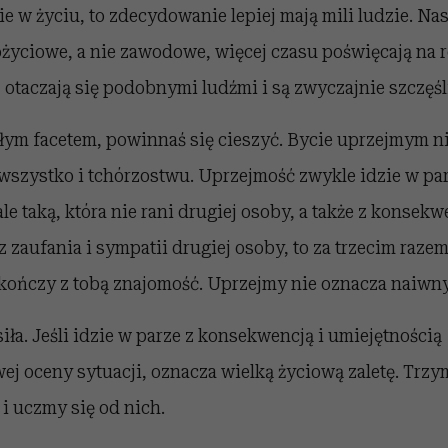
ie w życiu, to zdecydowanie lepiej mają mili ludzie. Na
ożyciowe, a nie zawodowe, więcej czasu poświęcają na
, otaczają się podobnymi ludźmi i są zwyczajnie szczęśl
 miłym facetem, powinnaś się cieszyć. Bycie uprzejmym n
 wszystko i tchórzostwu. Uprzejmość zwykle idzie w pa
le taką, która nie rani drugiej osoby, a także z konsekwe
z zaufania i sympatii drugiej osoby, to za trzecim raze
akończy z tobą znajomość. Uprzejmy nie oznacza naiwny
siła. Jeśli idzie w parze z konsekwencją i umiejętnością
j oceny sytuacji, oznacza wielką życiową zaletę. Trzy
i uczmy się od nich.