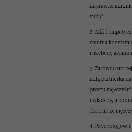
naprawdę minimaln
suką".
2. Mili i empatyc
smutna konstatac
i szybciej awansu
3. Zarówno uprzej
miłą partnerką na
prostu mężczyźni
i władczy, a kobi
choć może mężczy
4. Psychologowie 