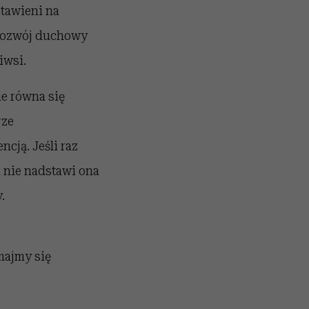
stawieni na
 rozwój duchowy
iwsi.
ie równa się
rze
ncją. Jeśli raz
m nie nadstawi ona
.
majmy się