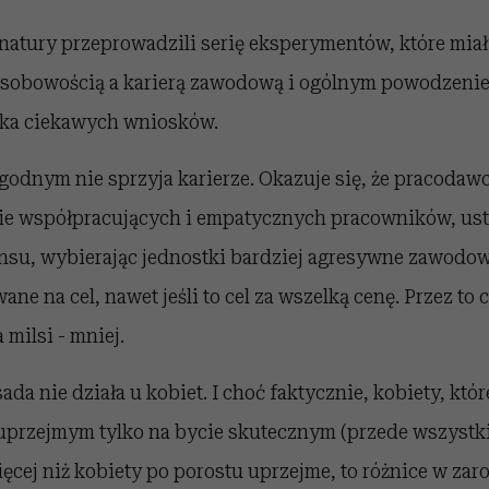
 natury przeprowadzili serię eksperymentów, które mia
sobowością a karierą zawodową i ogólnym powodzeni
lka ciekawych wniosków.
zgodnym nie sprzyja karierze. Okazuje się, że pracodaw
ie współpracujących i empatycznych pracowników, usta
su, wybierając jednostki bardziej agresywne zawodowo
ne na cel, nawet jeśli to cel za wszelką cenę. Przez to 
 milsi - mniej.
ada nie działa u kobiet. I choć faktycznie, kobiety, któr
 uprzejmym tylko na bycie skutecznym (przede wszyst
ięcej niż kobiety po porostu uprzejme, to różnice w zar