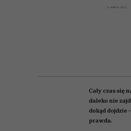
kawę z Kasią Miller”, s.
rachunek sumienia
modelowania
weterynarz”
odc. 7]
6 MARCA 2012
Cały czas się 
daleko nie zajd
dokąd dojdzie -
prawda.