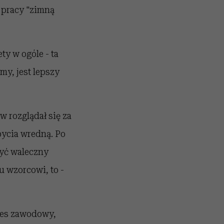
w pracy "zimną
ty w ogóle - ta
y, jest lepszy
 rozglądał się za
bycia wredną. Po
być waleczny
u wzorcowi, to -
kces zawodowy,