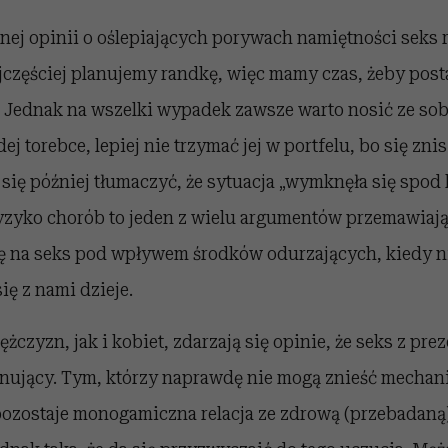
j opinii o oślepiających porywach namiętności seks 
jczęściej planujemy randkę, więc mamy czas, żeby post
. Jednak na wszelki wypadek zawsze warto nosić ze so
ej torebce, lepiej nie trzymać jej w portfelu, bo się zni
się później tłumaczyć, że sytuacja „wymknęła się spod 
Ryzyko chorób to jeden z wielu argumentów przemawiają
ę na seks pod wpływem środków odurzających, kiedy 
ię z nami dzieje.
czyzn, jak i kobiet, zdarzają się opinie, że seks z pre
onujący. Tym, którzy naprawdę nie mogą znieść mechan
pozostaje monogamiczna relacja ze zdrową (przebadaną