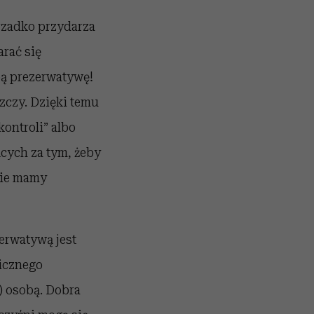
rzadko przydarza
arać się
bą prezerwatywę!
szczy. Dzięki temu
kontroli” albo
cych za tym, żeby
nie mamy
zerwatywą jest
icznego
) osobą. Dobra