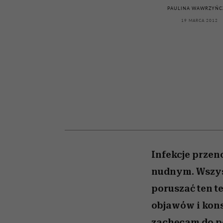
kawę z Kasią Miller”, s.
girls”
PAULINA WAWRZYŃC
odc. 7]
19 MARCA 2012
Infekcje przen
nudnym. Wszysc
poruszać ten t
objawów i kons
zachęcam do p