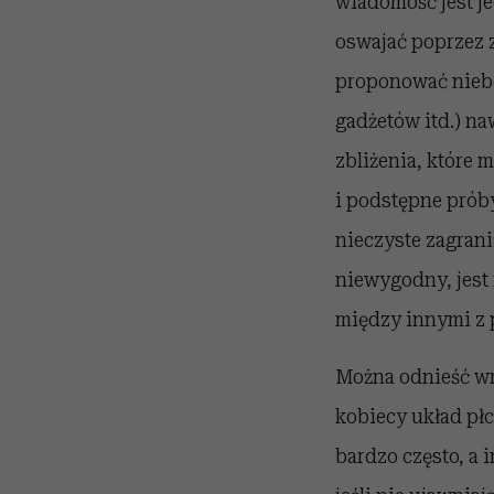
wiadomość jest je
oswajać poprzez 
proponować niebe
gadżetów itd.) na
zbliżenia, które 
i podstępne próby
nieczyste zagrania
niewygodny, jest
między innymi z 
Można odnieść wra
kobiecy układ płc
bardzo często, a 