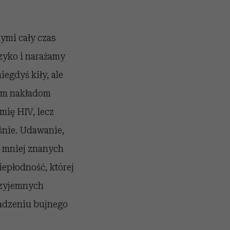
mi cały czas
yzyko i narażamy
egdyś kiły, ale
nym nakładom
ię HIV, lecz
ośnie. Udawanie,
 z mniej znanych
epłodność, której
zyjemnych
wadzeniu bujnego