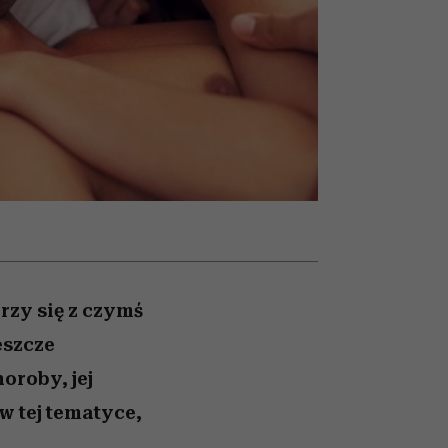
nił
relację z pieniędzmi
ane
zonu
rzy się z czymś
eszcze
oroby, jej
w tej tematyce,