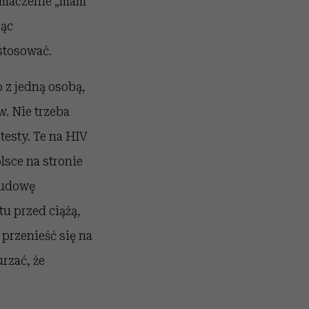
Tłumaczenie „mam
dąc
stosować.
 z jedną osobą,
. Nie trzeba
testy. Te na HIV
lsce na stronie
 budowę
tu przed ciążą,
 przenieść się na
rzać, że