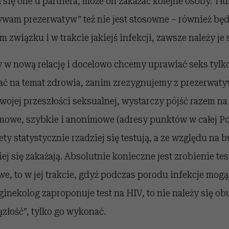
ją się one u partnera, może on zakażać kolejne osoby. 
ywam prezerwatyw” też nie jest stosowne – również bę
wiązku i w trakcie jakiejś infekcji, zawsze należy je 
w nową relację i docelowo chcemy uprawiać seks tylko
ć na temat zdrowia, zanim zrezygnujemy z prezerwatyw
wojej przeszłości seksualnej, wystarczy pójść razem na 
rmowe, szybkie i anonimowe (adresy punktów w całej Po
iety statystycznie rzadziej się testują, a ze względu na
ej się zakażają. Absolutnie konieczne jest zrobienie tes
iwe, to w jej trakcie, gdyż podczas porodu infekcje mogą
ginekolog zaproponuje test na HIV, to nie należy się obu
złość”, tylko go wykonać.