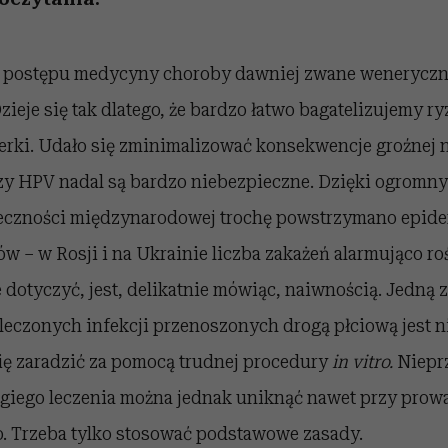
postępu medycyny choroby dawniej zwane weneryczny
Dzieje się tak dlatego, że bardzo łatwo bagatelizujemy r
erki. Udało się zminimalizować konsekwencje groźnej ni
czy HPV nadal są bardzo niebezpieczne. Dzięki ogrom
czności międzynarodowej trochę powstrzymano epidem
w – w Rosji i na Ukrainie liczba zakażeń alarmująco r
e dotyczyć, jest, delikatnie mówiąc, naiwnością. Jedną
eczonych infekcji przenoszonych drogą płciową jest ni
się zaradzić za pomocą trudnej procedury
in vitro.
Niepr
ługiego leczenia można jednak uniknąć nawet przy pro
o. Trzeba tylko stosować podstawowe zasady.