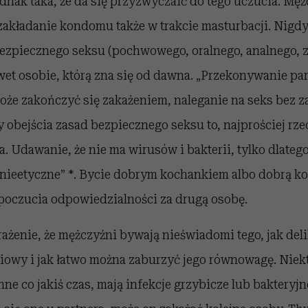
dnak taka, że da się przyzwyczaić do tego uczucia. Mę
zakładanie kondomu także w trakcie masturbacji. Nigdy
zpiecznego seksu (pochwowego, oralnego, analnego, 
wet osobie, którą zna się od dawna. „Przekonywanie pa
może zakończyć się zakażeniem, naleganie na seks bez 
 obejścia zasad bezpiecznego seksu to, najprościej rze
. Udawanie, że nie ma wirusów i bakterii, tylko dlatego,
 nieetyczne” *. Bycie dobrym kochankiem albo dobrą ko
poczucia odpowiedzialności za drugą osobę.
żenie, że mężczyźni bywają nieświadomi tego, jak deli
iowy i jak łatwo można zaburzyć jego równowagę. Niek
inne co jakiś czas, mają infekcje grzybicze lub baktery