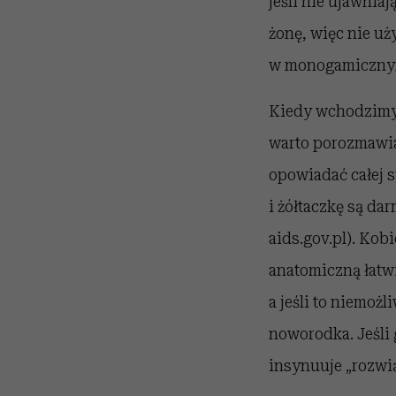
jeśli nie ujawnia
żonę, więc nie uż
w monogamicznym z
Kiedy wchodzimy 
warto porozmawia
opowiadać całej s
i żółtaczkę są da
aids.gov.pl). Kob
anatomiczną łatwi
a jeśli to niemożl
noworodka. Jeśli 
insynuuje „rozwią