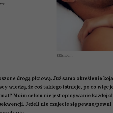
 5,
kwestie, o których wciąż
skutki dla związku i dla
Miller s. 5, odc. 6]
Raport Lyst ujaw
ZYK
boimy się mówić
partnerki
najbardziej pożąd
ubrania i marki se
123rf.com
oszone drogą płciową. Już samo określenie koja
y wiedzą, że coś takiego istnieje, po co więc j
emat? Moim celem nie jest opisywanie każdej ch
ekwencji. Jeżeli nie czujecie się pewne/pewni 
oczytania.