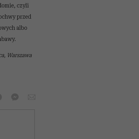
domie, czyli
 pochwy przed
towych albo
abawy.
ca, Warszawa