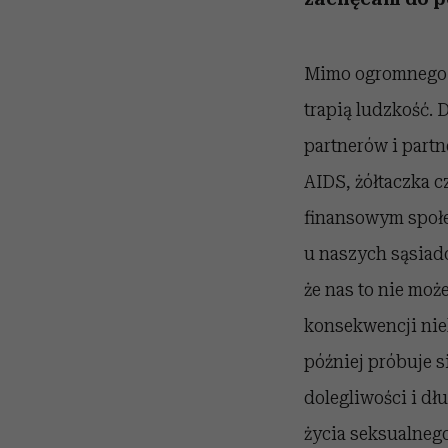
Mimo ogromnego 
trapią ludzkość. 
partnerów i partn
AIDS, żółtaczka 
finansowym społe
u naszych sąsiadó
że nas to nie moż
konsekwencji niel
później próbuje 
dolegliwości i d
życia seksualneg