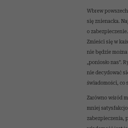
Wbrew powszechne
się znienacka. Na
o zabezpieczenie
Zmieści się w każd
nie będzie można 
„poniosło nas”. 
nie decydować si
świadomości, co s
Zarówno wśród męż
mniej satysfakcj
zabezpieczenia, 