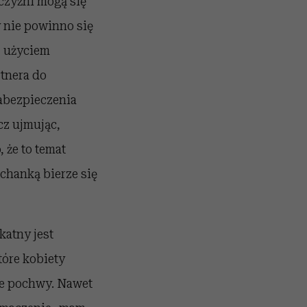
żczyźni mogą się
 nie powinno się
z użyciem
rtnera do
zabezpieczenia
cz ujmując,
 że to temat
chanką bierze się
katny jest
tóre kobiety
jne pochwy. Nawet