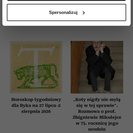
Identyfikować Twoje urządzenie, aktywnie
analizując charakteryzującego je zbiory danych
Spersonalizuj
(fingerprinting, czyli wirtualny odcisk palca)
Dowiedz się więcej odnośnie tego, jak Twoje osobiste
dane są przetwarzane oraz ustaw własne preferencje w
sekcji szczegółów
. W Deklaracji plików cookie możesz
zmienić lub wycofać swoją zgodę w dowolnej chwili.
Wykorzystujemy pliki cookie do spersonalizowania treści
i reklam, aby oferować funkcje społecznościowe i
analizować ruch w naszej witrynie. Informacje o tym, jak
korzystasz z naszej witryny, udostępniamy partnerom
społecznościowym, reklamowym i analitycznym.
Partnerzy mogą połączyć te informacje z innymi danymi
Horoskop tygodniowy
„Koty nigdy nie mylą
otrzymanymi od Ciebie lub uzyskanymi podczas
dla Byka na 27 lipca–2
się w tej sprawie”.
korzystania z ich usług.
sierpnia 2026
Rozmowa o prof.
Zbigniewie Mikołejce
w 75. rocznicę jego
urodzin