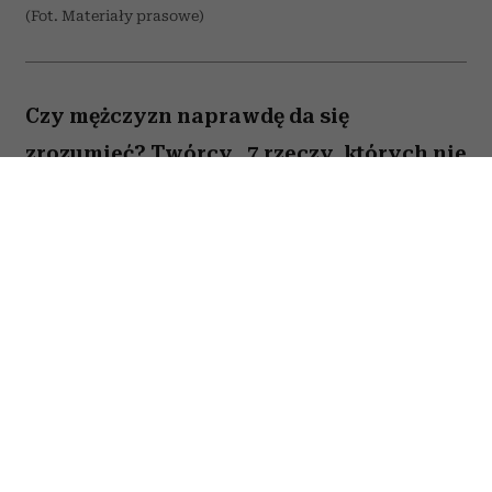
(Fot. Materiały prasowe)
Czy mężczyzn naprawdę da się
zrozumieć? Twórcy „7 rzeczy, których nie
wiecie o facetach” z przymrużeniem oka
próbują odpowiedzieć na to pytanie,
opowiadając o miłości, przyjaźni i
codziennych problemach kilku
bohaterów. Film Kingi Lewińskiej to
lekka komedia romantyczna, która łączy
humor z historiami o relacjach,
życiowych wyborach i poszukiwaniu
szczęścia.