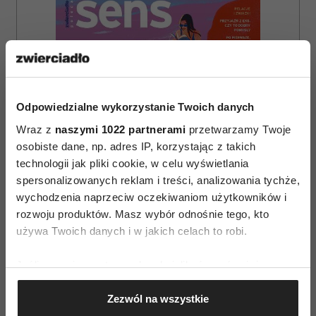
Odpowiedzialne wykorzystanie Twoich danych
Wraz z
naszymi 1022 partnerami
przetwarzamy Twoje
osobiste dane, np. adres IP, korzystając z takich
technologii jak pliki cookie, w celu wyświetlania
spersonalizowanych reklam i treści, analizowania tychże,
wychodzenia naprzeciw oczekiwaniom użytkowników i
rozwoju produktów. Masz wybór odnośnie tego, kto
używa Twoich danych i w jakich celach to robi.
ZAMÓW
Jeśli wyrazisz na to zgodę, chcielibyśmy również:
WYDANIE DRUKOWANE
Gromadzić dane dotyczące Twojej lokalizacji
Zezwól na wszystkie
geograficznej z dokładnością nawet do kilku metrów
E-WYDANIE