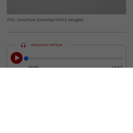
(Fot. Jonathan Knowles/Getty Images)
ODSŁUCHAJ ARTYKUŁ
00:00
11:17
Nie zawsze łatwo zauważyć moment, w
którym partner przestaje kochać. Zwykle
nie dzieje się to z dnia na dzień. Częściej
pojawiają się drobne zmiany w jego