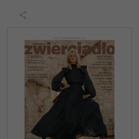
Wykorzystujemy pliki cookie do spersonalizowania treści
i reklam, aby oferować funkcje społecznościowe i
analizować ruch w naszej witrynie. Informacje o tym, jak
korzystasz z naszej witryny, udostępniamy partnerom
społecznościowym, reklamowym i analitycznym.
AUTOPROMOCJA
Partnerzy mogą połączyć te informacje z innymi danymi
otrzymanymi od Ciebie lub uzyskanymi podczas
korzystania z ich usług.