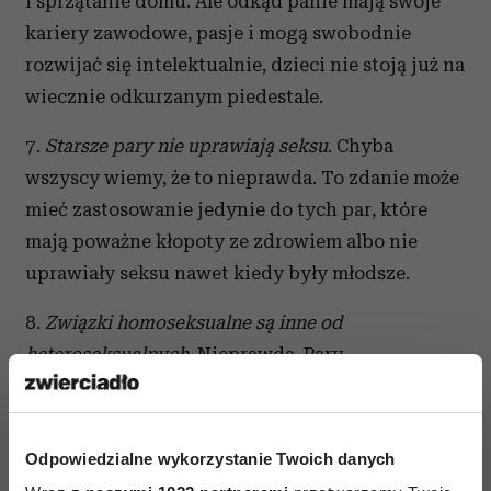
i sprzątanie domu. Ale odkąd panie mają swoje
kariery zawodowe, pasje i mogą swobodnie
rozwijać się intelektualnie, dzieci nie stoją już na
wiecznie odkurzanym piedestale.
7.
Starsze pary nie uprawiają seksu
. Chyba
wszyscy wiemy, że to nieprawda. To zdanie może
mieć zastosowanie jedynie do tych par, które
mają poważne kłopoty ze zdrowiem albo nie
uprawiały seksu nawet kiedy były młodsze.
8.
Związki homoseksualne są inne od
heteroseksualnych
. Nieprawda. Pary
homoseksualne dzielą te same problemy i trudy
prozy życia co heteroseksualni.
Odpowiedzialne wykorzystanie Twoich danych
9
. Lepiej nie mówić partnerowi, kiedy jesteś