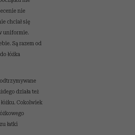
iecenie nie
ie chciał się
 w uniformie.
ebie. Są razem od
 do łóżka
 podtrzymywane
żdego działa też
w łóżku. Cokolwiek
 łóżkowego
u łatki