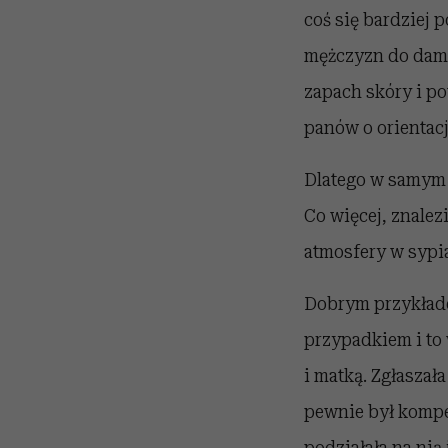
coś się bardziej 
mężczyzn do dams
zapach skóry i po
panów o orientacj
Dlatego w samym f
Co więcej, znale
atmosfery w sypia
Dobrym przykłade
przypadkiem i to 
i matką. Zgłaszał
pewnie był kompet
podziałała na nią