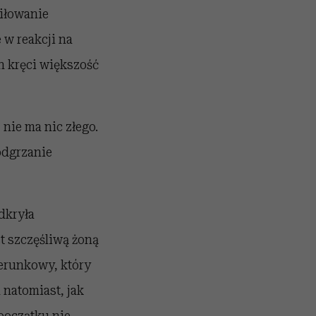
miłowanie
w reakcji na
h kręci większość
nie ma nic złego.
odgrzanie
dkryła
st szczęśliwą żoną
terunkowy, który
 natomiast, jak
 początku nie