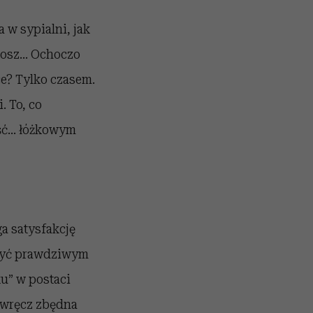
 w sypialni, jak
kosz… Ochoczo
ce? Tylko czasem.
. To, co
ieść… łóżkowym
a satysfakcję
 być prawdziwym
ku” w postaci
ę wręcz zbędna