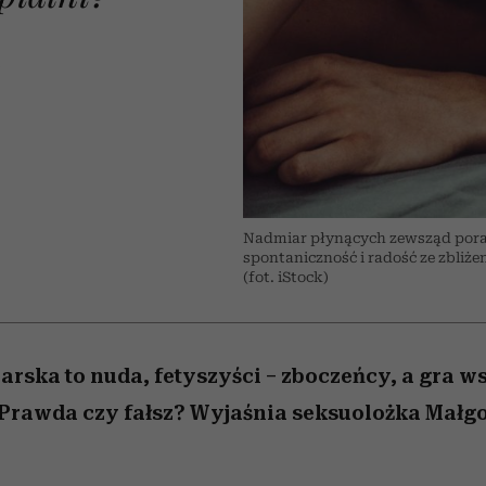
 5,
la
Raport Lyst ujawnił
Miller s. 5, odc. 6]
skuteczne
relację z pienięd
sposoby
najbardziej pożądane
ubrania i marki sezonu
A
Nadmiar płynących zewsząd porad
spontaniczność i radość ze zbliż
(fot. iStock)
arska to nuda, fetyszyści – zboczeńcy, a gra w
Prawda czy fałsz? Wyjaśnia seksuolożka Małg