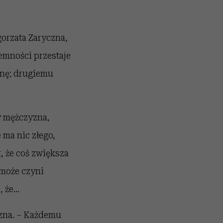
orzata Zaryczna,
emności przestaje
enę; drugiemu
y mężczyzna,
 ma nic złego,
, że coś zwiększa
 może czyni
, że…
czna. – Każdemu