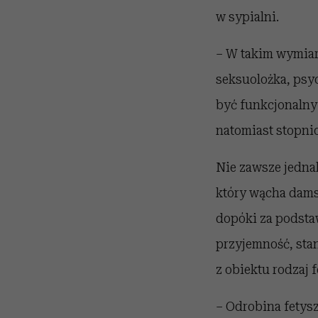
w sypialni.
– W takim wymiar
seksuolożka, psyc
być funkcjonalny:
natomiast stopniow
Nie zawsze jedna
który wącha damsk
dopóki za podstaw
przyjemność, sta
z obiektu rodzaj f
– Odrobina fetys