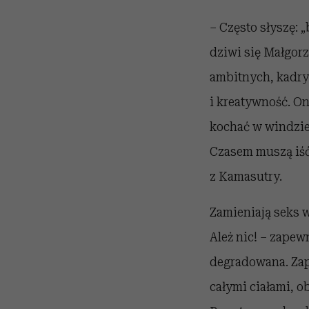
– Często słyszę: 
dziwi się Małgorz
ambitnych, kadry 
i kreatywność. On
kochać w windzie,
Czasem muszą iść 
z Kamasutry.
Zamieniają seks w
Ależ nic! – zapew
degradowana. Zap
całymi ciałami, o