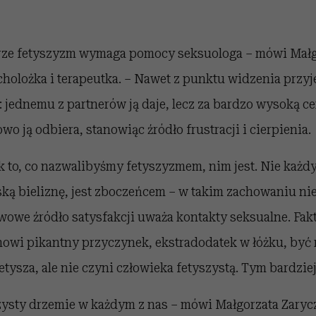
ze fetyszyzm wymaga pomocy seksuologa – mówi Małg
holożka i terapeutka. – Nawet z punktu widzenia przyj
 jednemu z partnerów ją daje, lecz za bardzo wysoką c
o ją odbiera, stanowiąc źródło frustracji i cierpienia.
k to, co nazwalibyśmy fetyszyzmem, nim jest. Nie każd
ą bieliznę, jest zboczeńcem – w takim zachowaniu nie
owe źródło satysfakcji uważa kontakty seksualne. Fakt
nowi pikantny przyczynek, ekstradodatek w łóżku, być
etysza, ale nie czyni człowieka fetyszystą. Tym bardziej
zysty drzemie w każdym z nas – mówi Małgorzata Zary