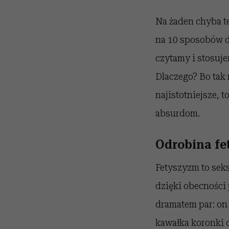
Na żaden chyba te
na 10 sposobów d
czytamy i stosuje
Dlaczego? Bo tak 
najistotniejsze, 
absurdom.
Odrobina fe
Fetyszyzm to seks
dzięki obecności
dramatem par: on 
kawałka koronki c