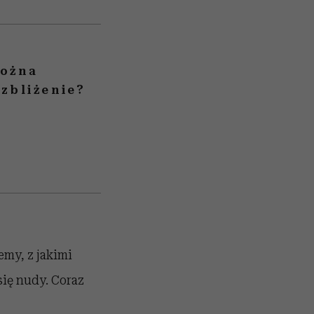
można
zbliżenie?
emy, z jakimi
się nudy. Coraz