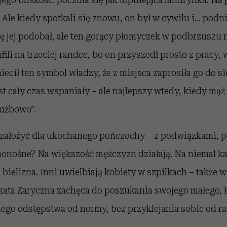
 Ale kiedy spotkali się znowu, on był w cywilu i… podn
ię jej podobał, ale ten gorący płomyczek w podbrzuszu n
rafili na trzeciej randce, bo on przyszedł prosto z pracy,
ecił ten symbol władzy, że z miejsca zaprosiła go do si
est cały czas wspaniały – ale najlepszy wtedy, kiedy mąż
łużbowo”.
 założyć dla ukochanego pończochy – z podwiązkami,
onośne? Na większość mężczyzn działają. Na niemal ka
bielizna. Inni uwielbiają kobiety w szpilkach – także 
rzata Zaryczna zachęca do poszukania swojego małego,
go odstępstwa od normy, bez przyklejania sobie od raz