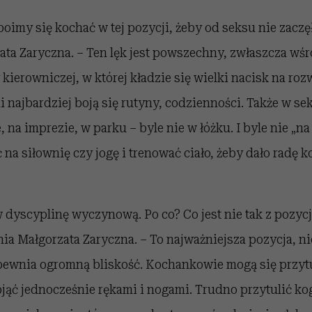
„boimy się kochać w tej pozycji, żeby od seksu nie zaczę
ata Zaryczna. – Ten lęk jest powszechny, zwłaszcza wś
kierowniczej, w której kładzie się wielki nacisk na roz
i najbardziej boją się rutyny, codzienności. Także w sek
 na imprezie, w parku – byle nie w łóżku. I byle nie „na
na siłownię czy jogę i trenować ciało, żeby dało radę
 dyscyplinę wyczynową. Po co? Co jest nie tak z pozycj
nia Małgorzata Zaryczna. – To najważniejsza pozycja, ni
ewnia ogromną bliskość. Kochankowie mogą się przytu
bjąć jednocześnie rękami i nogami. Trudno przytulić ko