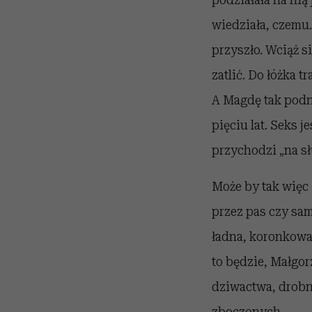
wiedziała, czemu.
przyszło. Wciąż s
zatlić. Do łóżka t
A Magdę tak podni
pięciu lat. Seks j
przychodzi „na s
Może by tak więc
przez pas czy sam
ładna, koronkowa 
to będzie, Małgo
dziwactwa, drobne
zboczonych.