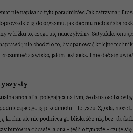
mat nie napisano tylu poradników. Jak zatrzymać Erosa
oprowadzić ją do orgazmu, jak dać mu niebiańską roz
my w łóżku to, czego się nauczyłyśmy. Satysfakcjonują
naprawdę nie chodzi o to, by opanować kolejne techniki
to zrozumieć zjawisko, jakim jest seks. I nie dać się uw
tyszysty
ualna anomalia, polegająca na tym, że dana osoba osiąg
 podniecającego ją przedmiotu – fetyszu. Zgoda, może
ją kocha, ale nie podnieca go bliskość z nią bez „dodat
zy butów na obcasie, a ona – jeśli o tym wie – czuje si