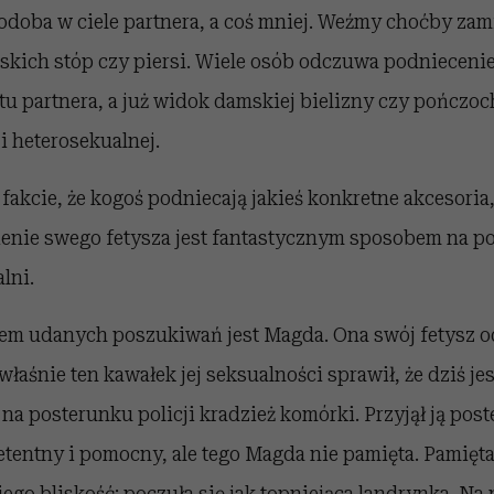
podoba w ciele partnera, a coś mniej. Weźmy choćby za
kich stóp czy piersi. Wiele osób odczuwa podniecenie 
tu partnera, a już widok damskiej bielizny czy pończoc
i heterosekualnej.
akcie, że kogoś podniecają jakieś konkretne akcesoria, 
zienie swego fetysza jest fantastycznym sposobem na p
lni.
m udanych poszukiwań jest Magda. Ona swój fetysz o
właśnie ten kawałek jej seksualności sprawił, że dziś je
a na posterunku policji kradzież komórki. Przyjął ją pos
entny i pomocny, ale tego Magda nie pamięta. Pamięta
 jego bliskość: poczuła się jak topniejąca landrynka. Na