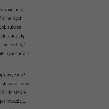
ło wiać nudą” –
ród młodych
wój, sukces
sie: chcą się
 mamę z tatą”.
 kolejnym cudom
ą klasyczną? –
esłusznie teraz
lić do siebie
goś bardziej…