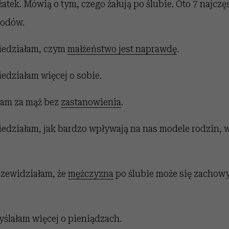
ężatek. Mówią o tym, czego żałują po ślubie. Oto 7 najcz
odów.
 wiedziałam, czym
małżeństwo jest naprawdę
.
wiedziałam więcej o sobie.
złam za mąż bez
zastanowienia
.
 wiedziałam, jak bardzo wpływają na nas modele rodzin, 
przewidziałam, że
mężczyzna
po ślubie może się zachowy
myślałam więcej o pieniądzach.