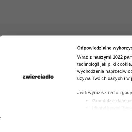
Odpowiedzialne wykorzys
HOROSKO
Wraz z
naszymi 1022 par
Horoskop ty
technologii jak pliki cook
wychodzenia naprzeciw oc
dla Panny
używa Twoich danych i w ja
lipca–2 sierp
Jeśli wyrazisz na to zgod
Gromadzić dane dot
Identyfikować Twoj
27 LIPCA 2026
(fingerprinting, czyli 
Dowiedz się więcej odnośn
preferencje w
sekcji szc