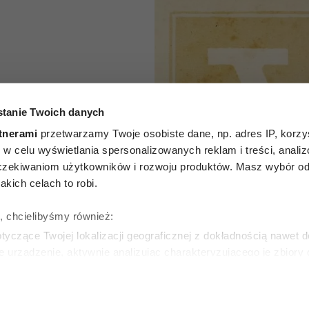
tanie Twoich danych
P
tnerami
przetwarzamy Twoje osobiste dane, np. adres IP, korzys
godniowy
ie, w celu wyświetlania spersonalizowanych reklam i treści, anali
zekiwaniom użytkowników i rozwoju produktów. Masz wybór odn
 na 27
kich celach to robi.
nia 2026
ę, chcielibyśmy również:
yczące Twojej lokalizacji geograficznej z dokładnością nawet d
e urządzenie, aktywnie analizując charakteryzującego je zbiory
wirtualny odcisk palca)
ie tego, jak Twoje osobiste dane są przetwarzane oraz ustaw w
zegółów
. W Deklaracji plików cookie możesz zmienić lub wycof