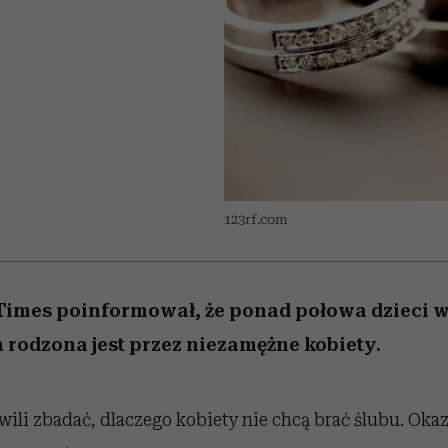
edź
 5,
przekraczają swoje granice
Wiemy, gdzie go kupić
Miller s. 5, odc. 6]
sezon jesień–zima 2
zaskakujący fawo
w seksie?
123rf.com
Times poinformował, że ponad połowa dzieci 
rodzona jest przez niezamężne kobiety.
ili zbadać, dlaczego kobiety nie chcą brać ślubu. Okaz