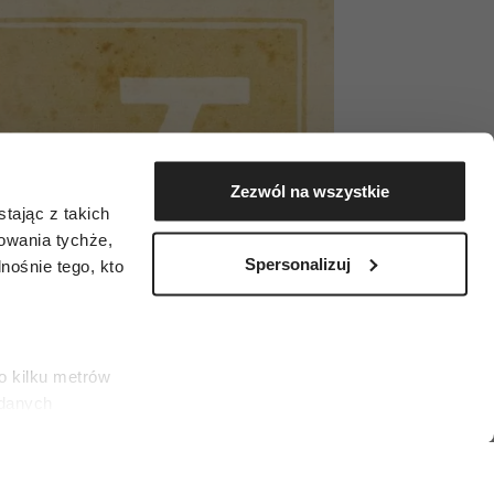
Zezwól na wszystkie
tając z takich
zowania tychże,
Spersonalizuj
ośnie tego, kto
o kilku metrów
 danych
łasne
ać swoją zgodę w