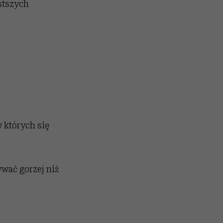
ęstszych
w których się
wać gorzej niż