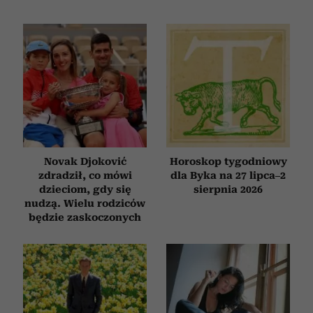
społecznościowym, reklamowym i analitycznym.
Partnerzy mogą połączyć te informacje z innymi danymi
otrzymanymi od Ciebie lub uzyskanymi podczas
korzystania z ich usług.
Novak Djoković
Horoskop tygodniowy
zdradził, co mówi
dla Byka na 27 lipca–2
dzieciom, gdy się
sierpnia 2026
nudzą. Wielu rodziców
będzie zaskoczonych