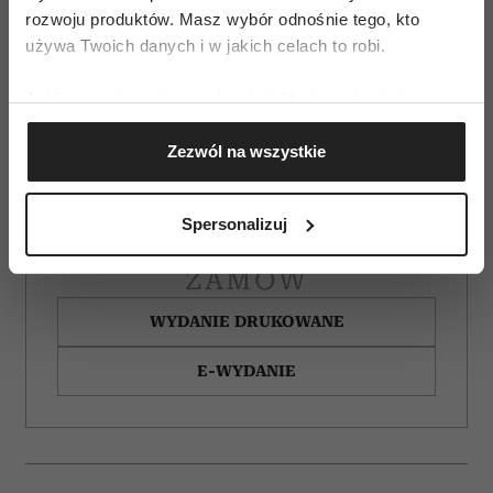
rozwoju produktów. Masz wybór odnośnie tego, kto
używa Twoich danych i w jakich celach to robi.
Jeśli wyrazisz na to zgodę, chcielibyśmy również:
Gromadzić dane dotyczące Twojej lokalizacji
Zezwól na wszystkie
geograficznej z dokładnością nawet do kilku metrów
Identyfikować Twoje urządzenie, aktywnie
analizując charakteryzującego je zbiory danych
Spersonalizuj
(fingerprinting, czyli wirtualny odcisk palca)
Dowiedz się więcej odnośnie tego, jak Twoje osobiste
ZAMÓW
dane są przetwarzane oraz ustaw własne preferencje w
sekcji szczegółów
. W Deklaracji plików cookie możesz
WYDANIE DRUKOWANE
zmienić lub wycofać swoją zgodę w dowolnej chwili.
E-WYDANIE
Wykorzystujemy pliki cookie do spersonalizowania treści
i reklam, aby oferować funkcje społecznościowe i
analizować ruch w naszej witrynie. Informacje o tym, jak
korzystasz z naszej witryny, udostępniamy partnerom