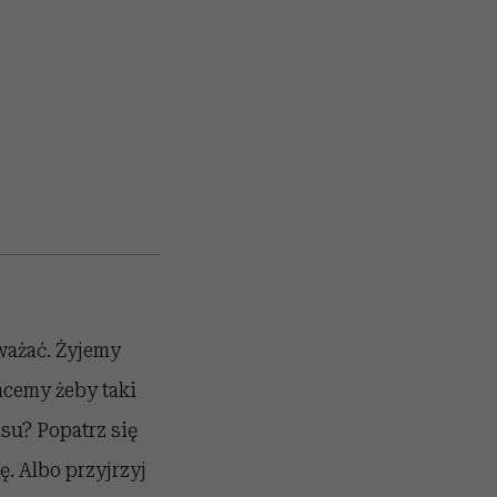
ważać. Żyjemy
hcemy żeby taki
su? Popatrz się
ę. Albo przyjrzyj