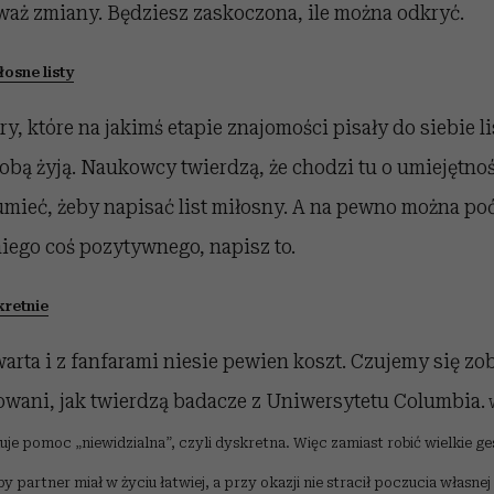
waż zmiany. Będziesz zaskoczona, ile można odkryć.
łosne listy
ry, które na jakimś etapie znajomości pisały do siebie li
 sobą żyją. Naukowcy twierdzą, że chodzi tu o umiejętno
umieć, żeby napisać list miłosny. A na pewno można poć
niego coś pozytywnego, napisz to.
kretnie
rta i z fanfarami niesie pewien koszt. Czujemy się z
sowani, jak twierdzą badacze z Uniwersytetu Columbia.
je pomoc „niewidzialna”, czyli dyskretna.
Więc zamiast robić wielkie ge
 partner miał w życiu łatwiej, a przy okazji nie stracił poczucia własne