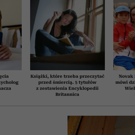
ęcia
Książki, które trzeba przeczytać
Novak 
sycholog
przed śmiercią. 5 tytułów
mówi dzi
nacza
z zestawienia Encyklopedii
Wiel
Britannica