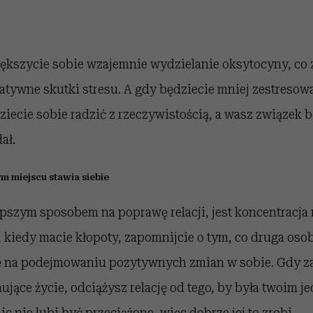
ększycie sobie wzajemnie wydzielanie oksytocyny, co
tywne skutki stresu. A gdy będziecie mniej zestresowa
ziecie sobie radzić z rzeczywistością, a wasz związek b
ał.
m miejscu stawia siebie
epszym sposobem na poprawę relacji, jest koncentracja 
 kiedy macie kłopoty, zapomnijcie o tym, co druga osoba
się na podejmowaniu pozytywnych zmian w sobie. Gdy za
ujące życie, odciążysz relację od tego, by była twoim 
nic nie lubi być przeciążone, więc dobrze jej to zrobi.