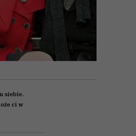
un
Raport Lyst ujawnił
najbardziej pożądane
ubrania i marki sezonu
 siebie.
oże ci w