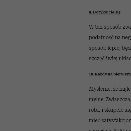
9. Dotykajcie się
W ten sposób zwi
podatność na nega
sposób lepiej będ
szczęśliwiej układ
10. Każdy na pierwszy
Myślenie, że najl
mylne. Zwłaszcza,
robi, i skupcie 
mieć satysfakcjon
szczęścia. Nikt i 