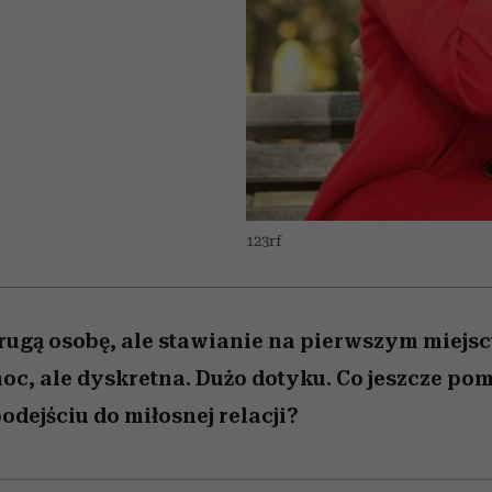
/27
 5,
zupełny brak ogłady
wśród najchętniej
Miller s. 5, odc. 6]
artystkę
girls”
pierwszy zwiast
oglądanych na Netflixie
123rf
ugą osobę, ale stawianie na pierwszym miejscu
, ale dyskretna. Dużo dotyku. Co jeszcze pom
ejściu do miłosnej relacji?