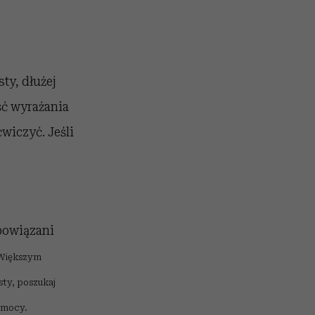
sty, dłużej
ść wyrażania
wiczyć. Jeśli
obowiązani
Większym
sty, poszukaj
j mocy.