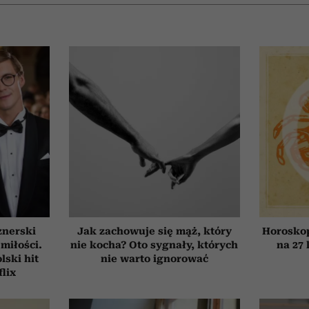
znerski
Jak zachowuje się mąż, który
Horosko
 miłości.
nie kocha? Oto sygnały, których
na 27 
ski hit
nie warto ignorować
flix