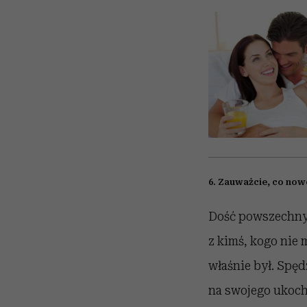
6. Zauważcie, co now
Dość powszechnym
z kimś, kogo nie 
właśnie był. Spęd
na swojego ukocha