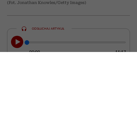
(Fot. Jonathan Knowles/Getty Images)
ODSŁUCHAJ ARTYKUŁ
00:00
11:17
Nie zawsze łatwo zauważyć moment, w
którym partner przestaje kochać. Zwykle
nie dzieje się to z dnia na dzień. Częściej
pojawiają się drobne zmiany w jego
zachowaniu, które z czasem zaczynają