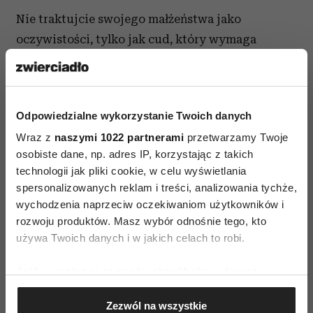
Nie traktujcie swojego małżeństwa jako
oczywistości, tylko jak cud, który wymaga
codziennego zauważania. Cokolwiek się między
wami dzieje, bądźcie wdzięczni, że jesteście
razem.
Odpowiedzialne wykorzystanie Twoich danych
źródło:
www.ivillage.com
Wraz z
naszymi 1022 partnerami
przetwarzamy Twoje
osobiste dane, np. adres IP, korzystając z takich
technologii jak pliki cookie, w celu wyświetlania
Czytaj także
spersonalizowanych reklam i treści, analizowania tychże,
wychodzenia naprzeciw oczekiwaniom użytkowników i
rozwoju produktów. Masz wybór odnośnie tego, kto
używa Twoich danych i w jakich celach to robi.
Jeśli wyrazisz na to zgodę, chcielibyśmy również:
Gromadzić dane dotyczące Twojej lokalizacji
Zezwól na wszystkie
geograficznej z dokładnością nawet do kilku metrów