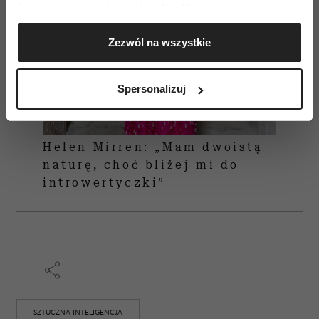
Jeśli wyrazisz na to zgodę, chcielibyśmy również:
Gromadzić dane dotyczące Twojej lokalizacji
Zezwól na wszystkie
geograficznej z dokładnością nawet do kilku metrów
Identyfikować Twoje urządzenie, aktywnie
analizując charakteryzującego je zbiory danych
Spersonalizuj
(fingerprinting, czyli wirtualny odcisk palca)
Dowiedz się więcej odnośnie tego, jak Twoje osobiste
dane są przetwarzane oraz ustaw własne preferencje w
Helen Mirren: „Mam dwoistą
sekcji szczegółów
. W Deklaracji plików cookie możesz
naturę, choć bliżej mi do
zmienić lub wycofać swoją zgodę w dowolnej chwili.
introwertyczki”
Wykorzystujemy pliki cookie do spersonalizowania treści
i reklam, aby oferować funkcje społecznościowe i
analizować ruch w naszej witrynie. Informacje o tym, jak
korzystasz z naszej witryny, udostępniamy partnerom
społecznościowym, reklamowym i analitycznym.
Partnerzy mogą połączyć te informacje z innymi danymi
otrzymanymi od Ciebie lub uzyskanymi podczas
SZTUCZNA INTELIGENCJA