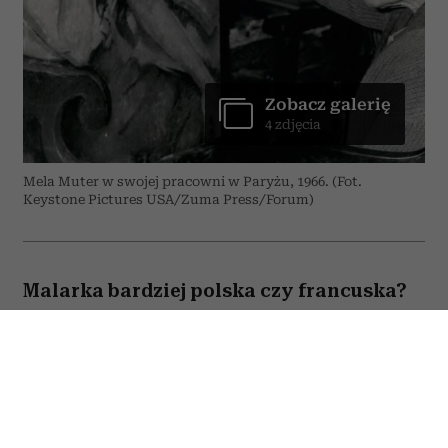
Zobacz galerię
4 zdjęcia
Mela Muter w swojej pracowni w Paryżu, 1966. (Fot.
Keystone Pictures USA/Zuma Press/Forum)
Malarka bardziej polska czy francuska?
Na pewno nie brakowało jej silnej
artystycznej osobowości. „Droga
Przyjaciółko – pisał do niej poeta Rainer
Maria Rilke – z pewnością pewnego dnia