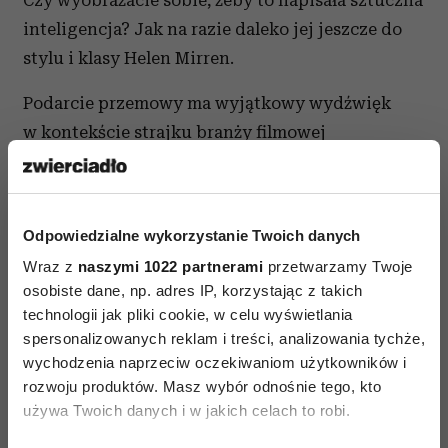
Czy wyobrażacie sobie, żeby to napisała sztuczna
inteligencja? Jak na razie daleko jej jeszcze do
stylu i klasy Helen Mirren.
Podarcie przemowy ma wyjątkowy wydźwięk
w kontekście strajku branży filmowej
w Hollywood. Aktorzy sprzeciwiają się
pomysłowi, aby sztuczna inteligencja mogła
zastępować ich na ekranie.
Odpowiedzialne wykorzystanie Twoich danych
Wraz z
naszymi 1022 partnerami
przetwarzamy Twoje
Czytaj także
osobiste dane, np. adres IP, korzystając z takich
technologii jak pliki cookie, w celu wyświetlania
spersonalizowanych reklam i treści, analizowania tychże,
wychodzenia naprzeciw oczekiwaniom użytkowników i
rozwoju produktów. Masz wybór odnośnie tego, kto
używa Twoich danych i w jakich celach to robi.