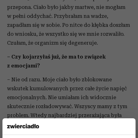
przepona. Ciało było jakby martwe, nie mogłam
w pełni oddychać. Przybrałam na wadze,
zapadłam się w sobie. Po nitce do kłębka doszłam
do wniosku, że wszystko się we mnie rozwaliło.
Czułam, że organizm się degeneruje.
– Czy kojarzyłaś już, że ma to związek
z emocjami?
– Nie od razu. Moje ciało było zblokowane
wskutek kumulowanych przez całe życie napięć
emocjonalnych. Nie umiałam ich widocznie
skutecznie rozładowywać. Wszyscy mamy z tym
problem. Wtedy najbardziej przerażająca była
niewiedza, brak diagnozy, lekarstwa, brak
perspektywy. Okropne lata. Na pewno popadałam