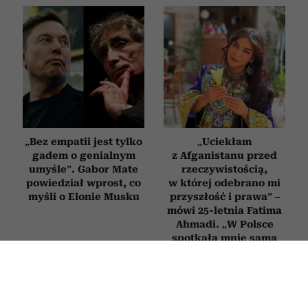
„Bez empatii jest tylko
„Uciekłam
gadem o genialnym
z Afganistanu przed
umyśle”. Gabor Mate
rzeczywistością,
powiedział wprost, co
w której odebrano mi
myśli o Elonie Musku
przyszłość i prawa” –
mówi 25-letnia Fatima
Ahmadi. „W Polsce
spotkała mnie sama
życzliwość”
WYWIADY