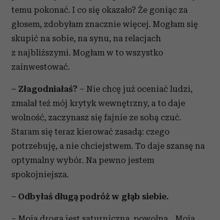
temu pokonać. I co się okazało? Że goniąc za
głosem, zdobyłam znacznie więcej. Mogłam się
skupić na sobie, na synu, na relacjach
z najbliższymi. Mogłam w to wszystko
zainwestować.
– Złagodniałaś?
– Nie chcę już oceniać ludzi,
zmalał też mój krytyk wewnętrzny, a to daje
wolność, zaczynasz się fajnie ze sobą czuć.
Staram się teraz kierować zasadą: czego
potrzebuję, a nie chciejstwem. To daje szansę na
optymalny wybór. Na pewno jestem
spokojniejsza.
– Odbyłaś długą podróż w głąb siebie.
– Moja droga jest saturniczna, powolna. „Moja