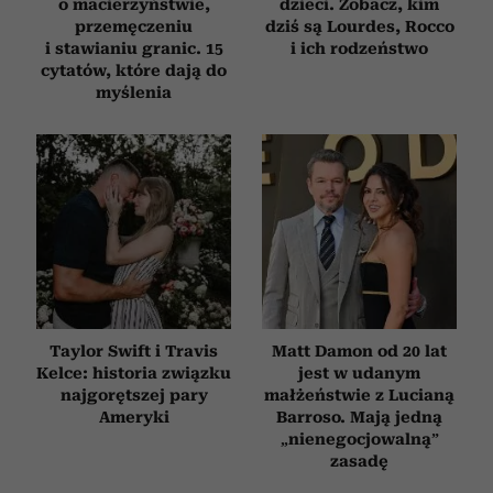
o macierzyństwie,
dzieci. Zobacz, kim
przemęczeniu
dziś są Lourdes, Rocco
i stawianiu granic. 15
i ich rodzeństwo
cytatów, które dają do
myślenia
Taylor Swift i Travis
Matt Damon od 20 lat
Kelce: historia związku
jest w udanym
najgorętszej pary
małżeństwie z Lucianą
Ameryki
Barroso. Mają jedną
„nienegocjowalną”
zasadę