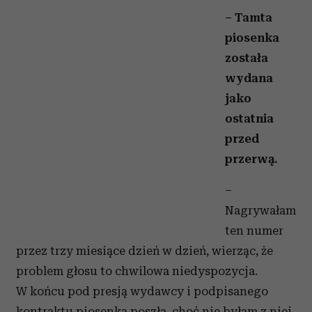
– Tamta
piosenka
została
wydana
jako
ostatnia
przed
przerwą.
–
Nagrywałam
ten numer
przez trzy miesiące dzień w dzień, wierząc, że
problem głosu to chwilowa niedyspozycja.
W końcu pod presją wydawcy i podpisanego
kontraktu piosenka poszła, choć nie byłam z niej