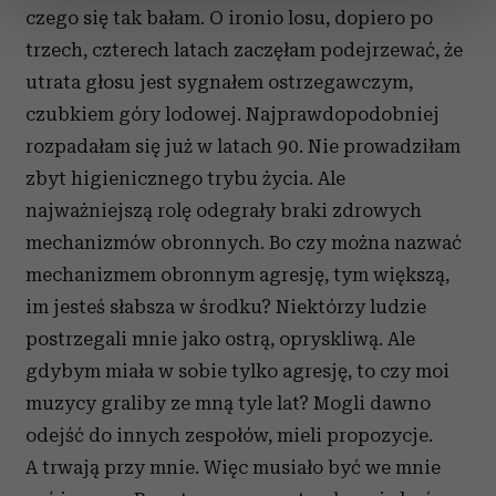
sekcji szczegółów
. W Deklaracji plików cookie możesz
czego się tak bałam. O ironio losu, dopiero po
zmienić lub wycofać swoją zgodę w dowolnej chwili.
trzech, czterech latach zaczęłam podejrzewać, że
utrata głosu jest sygnałem ostrzegawczym,
Wykorzystujemy pliki cookie do spersonalizowania treści
czubkiem góry lodowej. Najprawdopodobniej
i reklam, aby oferować funkcje społecznościowe i
analizować ruch w naszej witrynie. Informacje o tym, jak
rozpadałam się już w latach 90. Nie prowadziłam
korzystasz z naszej witryny, udostępniamy partnerom
zbyt higienicznego trybu życia. Ale
społecznościowym, reklamowym i analitycznym.
najważniejszą rolę odegrały braki zdrowych
Partnerzy mogą połączyć te informacje z innymi danymi
mechanizmów obronnych. Bo czy można nazwać
otrzymanymi od Ciebie lub uzyskanymi podczas
korzystania z ich usług.
mechanizmem obronnym agresję, tym większą,
im jesteś słabsza w środku? Niektórzy ludzie
postrzegali mnie jako ostrą, opryskliwą. Ale
gdybym miała w sobie tylko agresję, to czy moi
muzycy graliby ze mną tyle lat? Mogli dawno
odejść do innych zespołów, mieli propozycje.
A trwają przy mnie. Więc musiało być we mnie