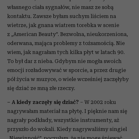
własnego ciała sygnałów, nie masz ze sobą
kontaktu. Zawsze byłam suchym liściem na
wietrze, jak gnana wiatrem torebka w scenie
z „American Beauty”. Bezwolna, nieukorzeniona,
oderwana, mająca problemy z tożsamością. Nie
wiem, jak nagrałam tych kilka płyt w latach 90.
To był dar z nieba. Gdybym nie mogła swoich
emocji rozładowywać w sporcie, a przez drugie
pół życia w muzyce, o wiele wcześniej zaczęłyby
się dziać ze mną złe rzeczy.
– A kiedy zaczęły się dziać?
– W 2002 roku
nagrywałam materiał na płytę. I pięknie nam się
nagrały podkłady, wszystkie instrumenty, aż
przyszło do wokali. Kiedy nagrywaliśmy singiel
„Niewinność”, poczułam, że nie mogę śpiewać.