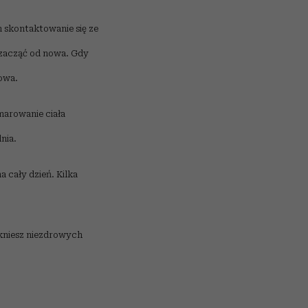
 skontaktowanie się ze
zacząć od nowa. Gdy
owa.
arowanie ciała
nia.
 cały dzień. Kilka
ikniesz niezdrowych