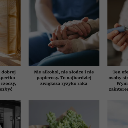
 dobrej
Nie alkohol, nie słońce i nie
Ten ef
spertka
papierosy. To najbardziej
osoby st
 rzeczy,
zwiększa ryzyko raka
Wyni
pozbyć
zaintere