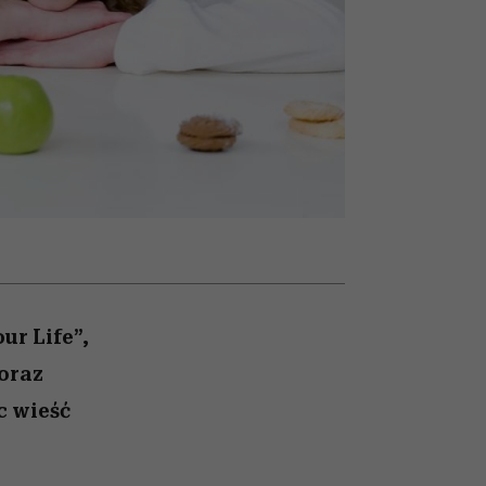
un
Raport Lyst ujawnił
najbardziej pożądane
ubrania i marki sezonu
ur Life”,
oraz
c wieść