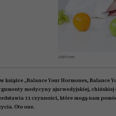
/27
 5,
zupełny brak ogłady
wśród najchętniej
Miller s. 5, odc. 6]
artystkę
girls”
pierwszy zwiast
oglądanych na Netflixie
123rf.com
w książce „Balance Your Hormones, Balance Yo
rgumenty medycyny ajurwedyjskiej, chińskiej 
zedstawia 11 czynności, które mogą nam pomó
ycia. Oto one.