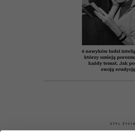
6 nawyków ludzi inteli
którzy umieją porozm
każdy temat. Jak p
swoją erudycj
STYL ŻYCI