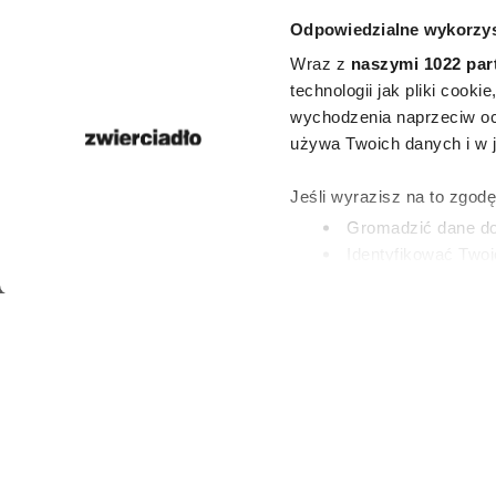
Jak rozpoznać
Odpowiedzialne wykorzys
ma pienią
Wraz z
naszymi 1022 par
technologii jak pliki cook
niedawna?
wychodzenia naprzeciw oc
używa Twoich danych i w ja
zachowań 
Jeśli wyrazisz na to zgod
więcej niż ty
Gromadzić dane dot
Identyfikować Twoj
(fingerprinting, czyli 
PATRYCJA KLIKOW
Dowiedz się więcej odnośn
9 LIPCA 2026
preferencje w
sekcji szc
dowolnej chwili.
Wykorzystujemy pliki cook
i analizować ruch w naszej
partnerom społecznościow