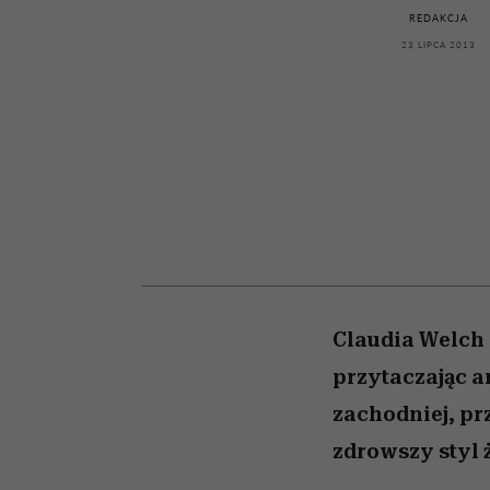
sezon jesień-zima 2026
kawę z Kasią Miller”, s.
Auschwitz
REDAKCJA
odc. 7]
23 LIPCA 2013
Claudia Welch 
przytaczając a
zachodniej, pr
zdrowszy styl ż