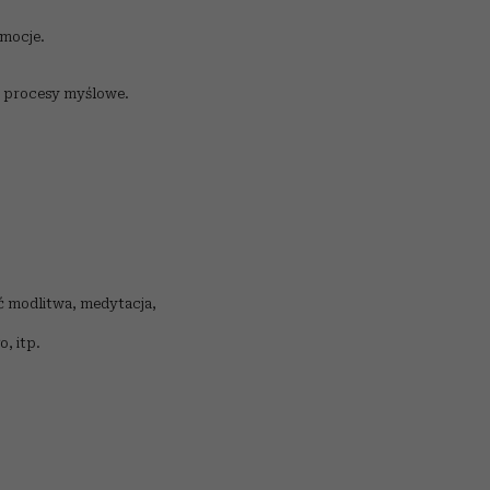
emocje.
a procesy myślowe.
ć modlitwa, medytacja,
, itp.