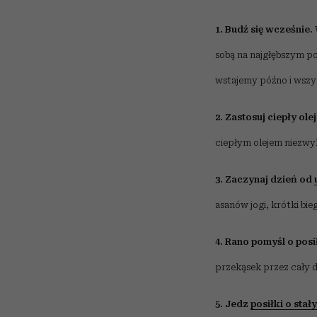
1. Budź się wcześnie.
sobą na najgłębszym p
wstajemy późno i wszys
2. Zastosuj ciepły olej
ciepłym olejem niezwyk
3. Zaczynaj dzień od
asanów jogi, krótki bie
4. Rano pomyśl o pos
przekąsek przez cały d
5. Jedz
posiłki o stał