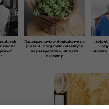
gentnych,
Najlepsze kwiaty doniczkowe na
Sekret
awiać na
prezent. Oto 5 roślin idealnych
mózg 
oprawić
na parapetówkę, ślub czy
młodsze, 
ę?
urodziny
A