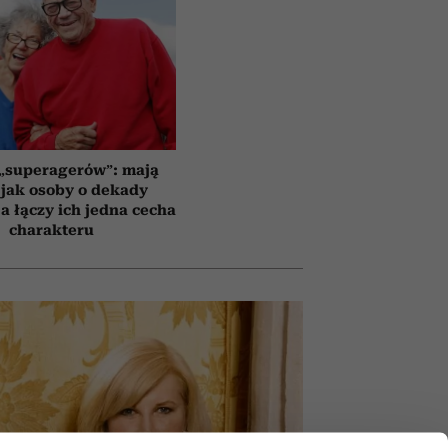
 „superagerów”: mają
jak osoby o dekady
a łączy ich jedna cecha
charakteru