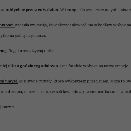
oko oddychać przez cały dzień.
W ten sposób wyciszasz umysł i koisz 
owości.
Badania wykazują, że wielozadaniowość ma szkodliwy wpływ n
tylko na jednej czynności.
rmę.
Regularnie zażywaj ruchu.
mniej niż 10 godzin tygodniowo.
Ona fatalnie wpływa na nasze emocje.
aj umysł.
Miej swoje rytuały, które wykonujesz przed snem. Może to by
aromaterapia, moczenie stóp w soli lawendowej, wcieranie balsamu w ciało
j porze.