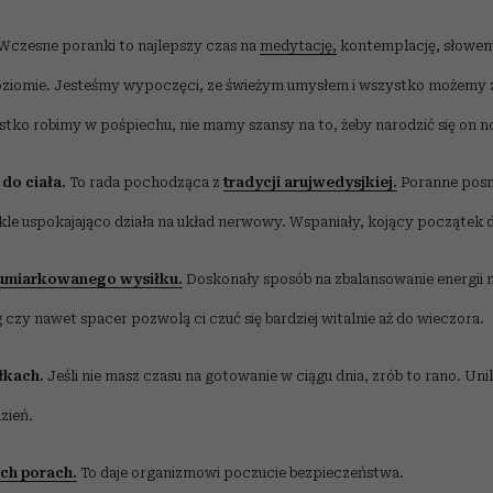
Wczesne poranki to najlepszy czas na
medytację,
kontemplację, słowem
oziomie. Jesteśmy wypoczęci, ze świeżym umysłem i wszystko możemy 
tko robimy w pośpiechu, nie mamy szansy na to, żeby narodzić się on n
 do ciała.
To rada pochodząca z
tradycji arujwedysjkiej.
Poranne posm
le uspokajająco działa na układ nerwowy. Wspaniały, kojący początek d
umiarkowanego wysiłku.
Doskonały sposób na zbalansowanie energii na
g czy nawet spacer pozwolą ci czuć się bardziej witalnie aż do wieczora.
iłkach.
Jeśli nie masz czasu na gotowanie w ciągu dnia, zrób to rano. Un
zień.
ych porach.
To daje organizmowi poczucie bezpieczeństwa.