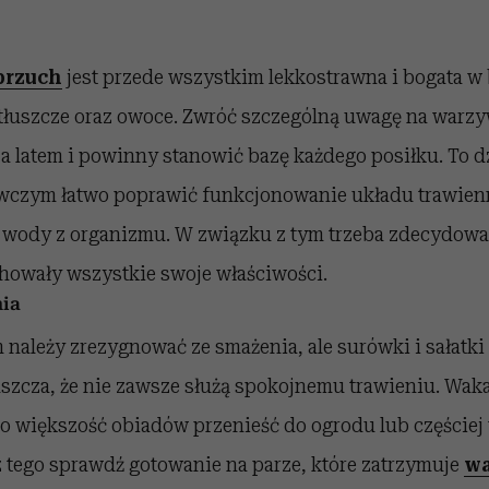
 brzuch
jest przede wszystkim lekkostrawna i bogata w 
e tłuszcze oraz owoce. Zwróć szczególną uwagę na warz
 latem i powinny stanowić bazę każdego posiłku. To dz
wczym łatwo poprawić funkcjonowanie układu trawien
 wody z organizmu. W związku z tym trzeba zdecydować,
howały wszystkie swoje właściwości.
nia
należy zrezygnować ze smażenia, ale surówki i sałatki 
aszcza, że nie zawsze służą spokojnemu trawieniu. Wak
rto większość obiadów przenieść do ogrodu lub częście
z tego sprawdź gotowanie na parze, które zatrzymuje
wa