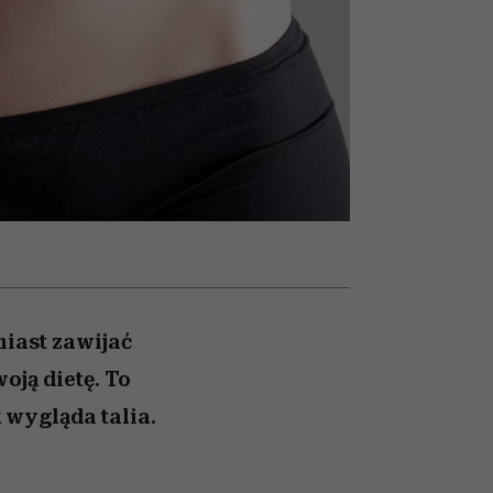
w
uruchamia całą lawinę
podejrzeń
miast zawijać
oją dietę. To
 wygląda talia.