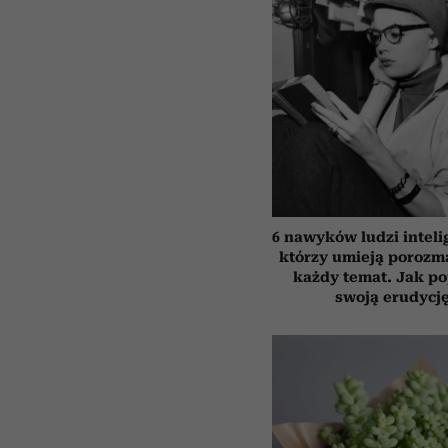
6 nawyków ludzi inteli
którzy umieją porozm
każdy temat. Jak p
swoją erudycj