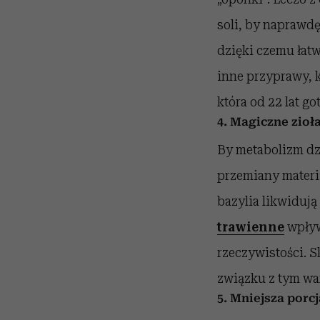
soli, by naprawd
dzięki czemu łat
inne przyprawy, k
która od 22 lat g
4. Magiczne zioł
By metabolizm dzi
przemiany materii
bazylia likwidują
trawienne
wpływa
rzeczywistości. 
związku z tym wa
5. Mniejsza porc