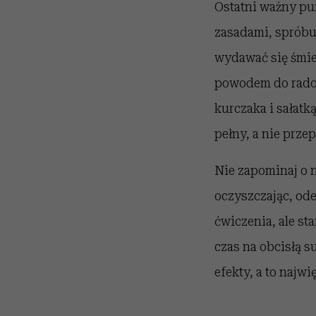
Ostatni ważny pun
zasadami, spróbuj
wydawać się śmies
powodem do radoś
kurczaka i sałatk
pełny, a nie prze
Nie zapominaj o 
oczyszczając, ode
ćwiczenia, ale st
czas na obcisłą s
efekty, a to najw