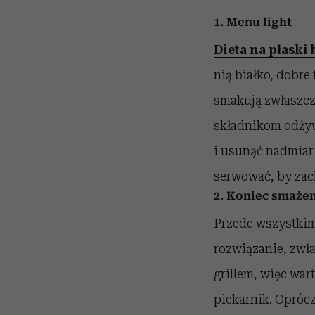
1. Menu light
Dieta na płaski
nią białko, dobr
smakują zwłaszcza
składnikom odży
i usunąć nadmiar
serwować, by zac
2. Koniec smaże
Przede wszystkim 
rozwiązanie, zwł
grillem, więc wa
piekarnik. Opróc