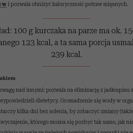
yw
i pozwala obniżyć kaloryczność potraw mięsnych.
ad: 100 g kurczaka na parze ma ok. 15
anego 123 kcal, a ta sama porcja usma
239 kcal.
smakiem
ewagę nad innymi: pozwala na eliminację z jadłospisu 
wypowiedzieli dietetycy. Gromadzenie się wody w org
starczy kilka dni bez solenia, by zobaczyć zmiany (takż
wyczajenie, którego można się pozbyć tak samo, jak ni
z cukinią w sosie ze świeżych pomidorów i papryki nie