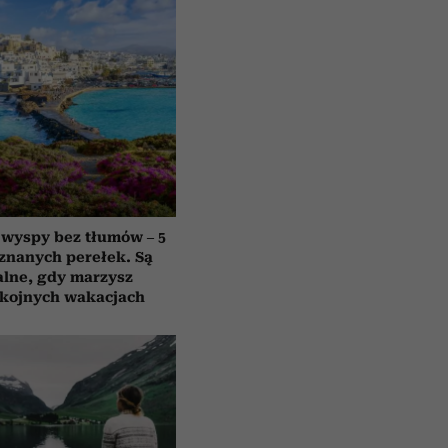
 wyspy bez tłumów – 5
znanych perełek. Są
alne, gdy marzysz
okojnych wakacjach