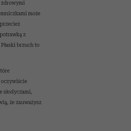
ze zdrowymi
ojemniczkami może
 przecież
potrawką z
 Płaski brzuch to
które
 oczywiście
ze słodyczami,
awią, że zauważysz