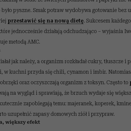
ę było pyszne. Smak potraw wydobywa gotowanie bez u
wiej
przestawić się na nową dietę
. Sukcesem każdego 
tóre jednocześnie działają odchudzająco – wyjaśnia I
otuje metodą AMC.
a
ałał jak należy, a organizm rozkładał cukry, tłuszcze i 
, w kuchni przyda się chili, cynamon i imbir. Natomiast
 obrzęki oraz oczyszczają organizm z toksyn. Często to
ją na wygląd i sprawiają, że brzuch wydaje się większy
Skutecznie zapobiegają temu: majeranek, koperek, kmin
rto uzupełnić zapasy domowych ziół i przypraw.
ja, większy efekt