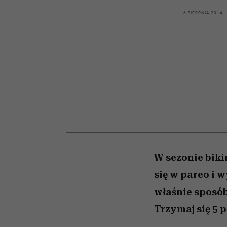
kawę z Kasią Miller”, s.
bez gierek i domysłó
odc. 7]
6 SIERPNIA 2014
W sezonie biki
się w pareo i w
właśnie sposób
Trzymaj się 5 