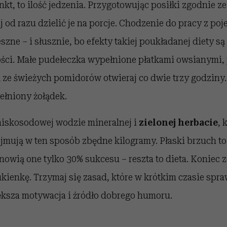
kt, to ilość jedzenia. Przygotowując posiłki zgodnie 
 od razu dzielić je na porcje. Chodzenie do pracy z p
zne – i słusznie, bo efekty takiej poukładanej diety są
ci. Małe pudełeczka wypełnione płatkami owsianymi, 
ą ze świeżych pomidorów otwieraj co dwie trzy godziny.
pełniony żołądek.
niskosodowej wodzie mineralnej i
zielonej herbacie
, 
jmują w ten sposób zbędne kilogramy. Płaski brzuch to
anowią one tylko 30% sukcesu – reszta to dieta. Koniec 
ukienkę. Trzymaj się zasad, które w krótkim czasie spr
iększa motywacja i źródło dobrego humoru.