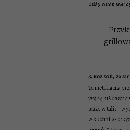
odżywcze warz
Przykł
grillow
3. Bez soli, ze 
Ta metoda ma prz
wojnę już dawno 
także w talii – wy
w kuchni to przyz
„oponki”. Leczo 