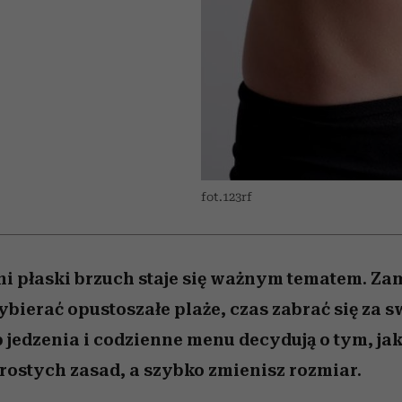
 5,
w
Raport Lyst ujawnił
Miller s. 5, odc. 6]
cieszy się dużą
skuteczne
pamięć
tysiące widzó
granicę
popularnością na Netflixie
najbardziej pożądane
ubrania i marki sezonu
fot.123rf
ni płaski brzuch staje się ważnym tematem. Za
ybierać opustoszałe plaże, czas zabrać się za sw
 jedzenia i codzienne menu decydują o tym, jak
prostych zasad, a szybko zmienisz rozmiar.