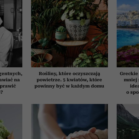
gentnych,
Rośliny, które oczyszczają
Greckie
awiać na
powietrze. 5 kwiatów, które
mniej 
oprawić
powinny być w każdym domu
ide
ę?
o sp