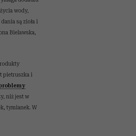
życia wody,
dania są zioła i
wona Bielawska,
produkty
 pietruszka i
problemy
, niż jest w
ek, tymianek. W