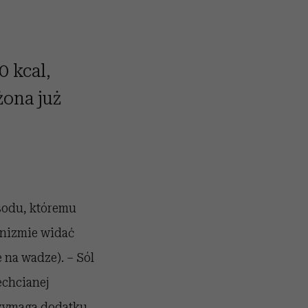
0 kcal,
żona już
sodu, któremu
anizmie widać
e na wadze). – Sól
echcianej
 wymaga dodatku