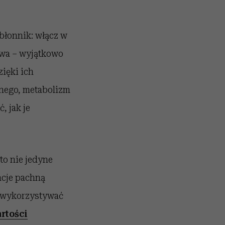
błonnik: włącz w
ywa – wyjątkowo
ięki ich
nego, metabolizm
 jak je
to nie jedyne
acje pachną
j wykorzystywać
rtości