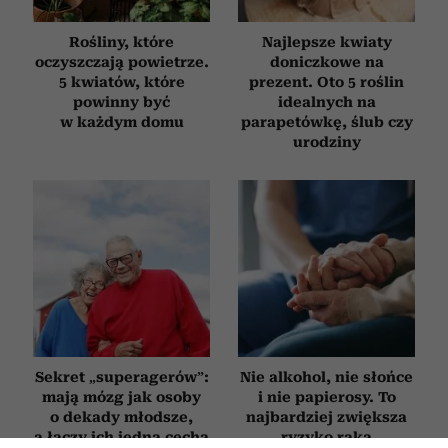
Rośliny, które
Najlepsze kwiaty
oczyszczają powietrze.
doniczkowe na
5 kwiatów, które
prezent. Oto 5 roślin
powinny być
idealnych na
w każdym domu
parapetówkę, ślub czy
urodziny
Sekret „superagerów”:
Nie alkohol, nie słońce
mają mózg jak osoby
i nie papierosy. To
o dekady młodsze,
najbardziej zwiększa
a łączy ich jedna cecha
ryzyko raka