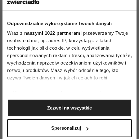
zdrowszym źródłem białka niż np. mięso
czerwone. Wybieraj jednak tylko chude mięsa.
Uwaga! Powinnaś spożywać mięso, ryby, drób
Odpowiedzialne wykorzystanie Twoich danych
i chude wędliny dwa razy dziennie. Aby
Wraz z
naszymi 1022 partnerami
przetwarzamy Twoje
osobiste dane, np. adres IP, korzystając z takich
poprawić przyswajanie żelaza, dodawaj do
technologii jak pliki cookie, w celu wyświetlania
każdego posiłku warzywa i owoce bogate
spersonalizowanych reklam i treści, analizowania tychże,
w witaminę C.
wychodzenia naprzeciw oczekiwaniom użytkowników i
rozwoju produktów. Masz wybór odnośnie tego, kto
Dwa razy w tygodniu należy zjeść porcję tłustej
używa Twoich danych i w jakich celach to robi.
ryby morskiej (śledź, makrela, łosoś) zamiast
produktów mięsnych. Zawarte w niej
Jeśli wyrazisz na to zgodę, chcielibyśmy również:
wielonienasycone kwasy tłuszczowe z rodziny
Gromadzić dane dotyczące Twojej lokalizacji
Zezwól na wszystkie
geograficznej z dokładnością nawet do kilku metrów
omega-3 są istotne dla prawidłowego przebiegu
Identyfikować Twoje urządzenie, aktywnie
ciąży i rozwoju płodu. Ryby mają też korzystny
analizując charakteryzującego je zbiory danych
wpływ na
rozwój centralnego układu
Spersonalizuj
(fingerprinting, czyli wirtualny odcisk palca)
nerwowego
, mózgu, siatkówki oka i narządów