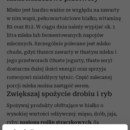
Mleko jest bardzo ważne ze względu na zawarty
w nim wapń, pełnowartościowe białko, witaminę
B2 oraz B12. W ciągu dnia należy wypijać ok. 1
litra mleka lub fermentowanych napojów
mlecznych. Szczególnie polecane jest mleko
chude, gdyż tłuszcz zawarty w tłustym mleku i
jego przetworach (tłuste jogurty, tłuste sery)
dostarcza dużej ilości energii oraz sprzyja
rozwojowi miażdżycy tętnic. Część zalecanej
porcji mleka można zastąpić serem.
Zwiększaj spożycie drobiu i ryb
Spożywaj produkty obfitujące w białko o
wysokiej wartości odżywczej: mięso, drób, jaja,
ryby,
nasiona roślin strączkowych
. Są