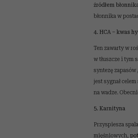
źródłem błonnika
błonnika w posta
4
.
HCA – kwas h
Ten zawarty w roś
w tłuszcze i tym
syntezę zapasów 
jest sygnał celem
na wadze. Obecni
5
.
Karnityna
Przyspiesza spal
mięśniowych,
po