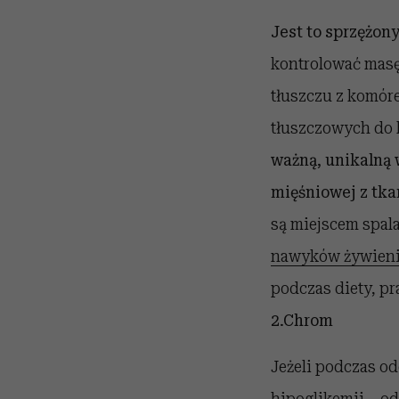
Jest to sprzężon
kontrolować masę
tłuszczu z komór
tłuszczowych do 
ważną, unikalną 
mięśniowej z tka
są miejscem spal
nawyków żywien
podczas diety, p
2
.
Chrom
Jeżeli podczas o
hipoglikemii – o