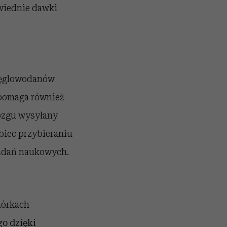
wiednie dawki
węglowodanów
pomaga również
ózgu wysyłany
obiec przybieraniu
badań naukowych.
mórkach
go
dzięki