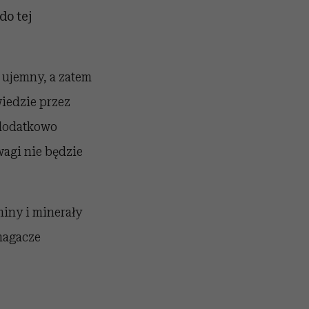
do tej
 ujemny, a zatem
iedzie przez
 dodatkowo
wagi nie będzie
miny i minerały
magacze