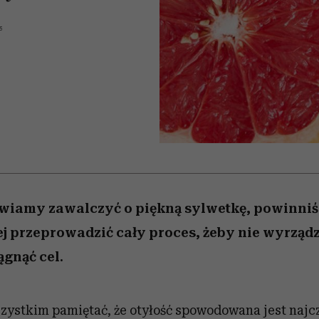
nice
edź
 5,
ć
sezon jesień–zima 2026/27
zaskakujący faworyt
Miller s. 5, odc. 6]
zupełny brak ogł
girls”
5
wiamy zawalczyć o piękną sylwetkę, powinni
iej przeprowadzić cały proces, żeby nie wyrządz
ągnąć cel.
zystkim pamiętać, że otyłość spowodowana jest najc