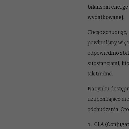
bilansem energet
wydatkowanej.
Chcąc schudnąć, 
powinniśmy więce
odpowiednio
zbi
substancjami, któ
tak trudne.
Na rynku dostępny
uzupełniające ni
odchudzania. Oto 
1
.
CLA (Conjugate