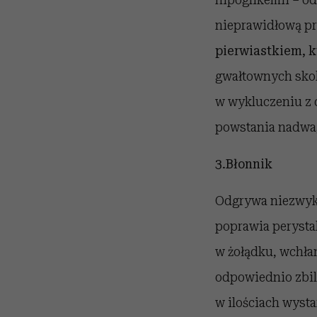
nieprawidłową pr
pierwiastkiem, k
gwałtownych sko
w wykluczeniu z d
powstania nadwa
3
.
Błonnik
Odgrywa niezwykl
poprawia perystalt
w żołądku, wchłan
odpowiednio zbil
w ilościach wysta