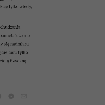
nkcję tylko wtedy,
dchudzania
amiętać, że nie
my się nadmiaru
cie celu tylko
ścią fizyczną.