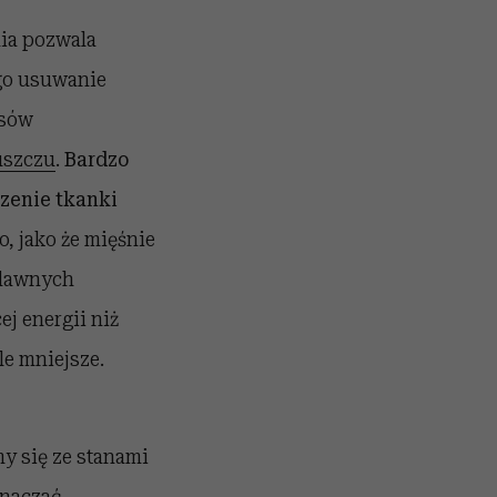
nia pozwala
go usuwanie
asów
uszczu
.
Bardzo
zenie tkanki
o, jako że mięśnie
 dawnych
j energii niż
e mniejsze.
y się ze stanami
znaczać