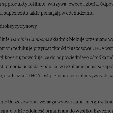
 są produkty roślinne: warzywa, owoce i zboża
. Odpo
ci suplementu także
pomagają w odchudzaniu
.
ydroksycytrynowy
linie
Garcinia Cambogia
składnik blokuje przemianę 
 samym
redukuje przyrost tkanki tłuszczowej
. HCA ws
glikogenu; powoduje, że do odpowiedniego ośrodka m
 stłumienia uczucia głodu, co w rezultacie pomaga zap
e, skuteczność HCA jest przedmiotem intensywnych 
anie tłuszczów oraz wzmaga wytwarzanie energii w ko
tęguje także zdolność organizmu do
wysiłku fizyczne