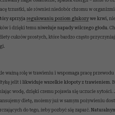
acę trzustki, ale również niedobór chromu w organizmi
tóry sprzyja
regulowaniu poziom glukozy
we krwi
, ni
ków i dzięki temu
niweluje napady wilczego głodu
. C
iety cukrów prostych, które bardzo często przyczyniaj
gi.
e ważną rolę w trawieniu i wspomaga pracę przewod
ykę jelit i
likwiduje wszelkie kłopoty z trawieniem
. 
iając wodę, dzięki czemu pojawia się uczucie sytości. J
ansujemy dietę, możemy już w samym pożywieniu dost
rczających do tego, żeby pozbyć się zaparć.
Naturalny