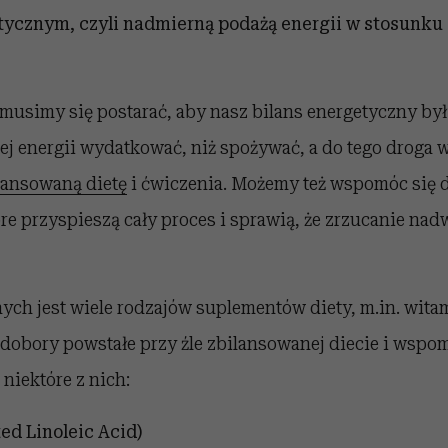
ycznym, czyli nadmierną podażą energii w stosunku 
musimy się postarać, aby nasz bilans energetyczny był
j energii wydatkować, niż spożywać, a do tego droga w
lansowaną dietę
i ćwiczenia. Możemy też wspomóc się
re przyspieszą cały proces i sprawią, że zrzucanie nad
ch jest wiele rodzajów suplementów diety, m.in. wita
edobory powstałe przy źle zbilansowanej diecie i wspo
niektóre z nich:
d Linoleic Acid)