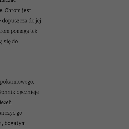
e.
Chrom jest
e dopuszcza do jej
hrom pomaga też
ą się do
u pokarmowego,
Błonnik pęcznieje
eżeli
arczyć go
m, bogatym