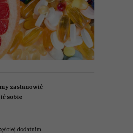
ady
to dla nich zarwiesz noc
Auschwitz
śmy zastanowić
ić sobie
zęściej dodatnim