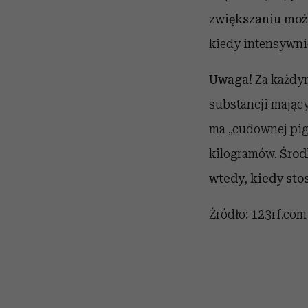
zwiększaniu możl
kiedy intensywni
Uwaga!
Za każdym
substancji mając
ma „cudownej pig
kilogramów.
Środ
wtedy, kiedy stos
Źródło: 123rf.com