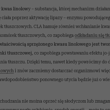
y kwas linolow
y – substancja, której mechanizm działa
 ciała poprzez aktywację lipazy – enzymu powodujące
ek tłuszczowych. CLA hamuje również wchłanianie kw
komórek tłuszczowych, co zapobiega
odkładaniu się tł
właściwością sprzężonego kwasu linolowego jest twor
nki tłuszczowej
, co zapobiega powstawaniu efektu jo-j
ania tłuszczu. Dzięki temu, nawet kiedy powrócimy do
iowych
i znów zaczniemy dostarczać organizmowi więce
rawdopodobieństwo ponownego utycia będzie już o wiel
dchudzania nie można oprzeć się słodyczom lub zmagam
dczuwamy nagłe osłabienie, spadek energii – może to o