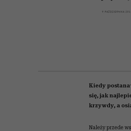
przekraczają swoje gra
powinien znać odpowi
kawę z Kasią Miller”, s.
Wiemy, gdzie go kupi
w seksie?
odc. 7]
9 PAŹDZIERNIKA 201
Kiedy postana
się, jak najlep
krzywdy, a osi
Należy przede ws