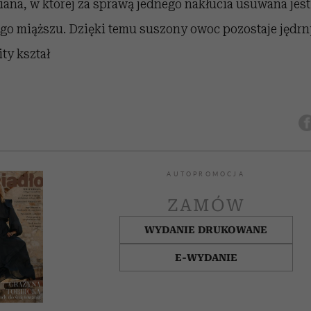
ana, w której za sprawą jednego nakłucia usuwana jest 
go miąższu. Dzięki temu suszony owoc pozostaje jędrny
ty kształ
AUTOPROMOCJA
ZAMÓW
WYDANIE DRUKOWANE
E-WYDANIE