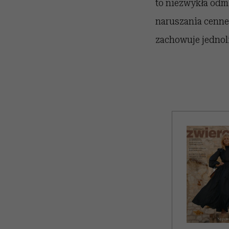
to niezwykła odmi
naruszania cenne
zachowuje jednoli