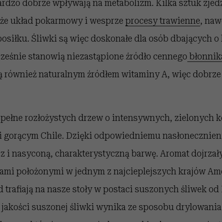
ardzo dobrze wpływają na metabolizm. Kilka sztuk zje
że układ pokarmowy i wesprze
procesy trawienne
, naw
siłku. Śliwki są więc doskonałe dla osób dbających o 
cześnie stanowią niezastąpione źródło cennego
błonnik
ą również naturalnym źródłem witaminy A, więc dobrze 
pełne rozłożystych drzew o intensywnych, zielonych k
i gorącym Chile. Dzięki odpowiedniemu nasłonecznieni
z i nasyconą, charakterystyczną barwę. Aromat dojrza
dami położonymi w jednym z najcieplejszych krajów Am
 trafiają na nasze stoły w postaci suszonych śliwek od 
 jakości suszonej śliwki wynika ze sposobu drylowania