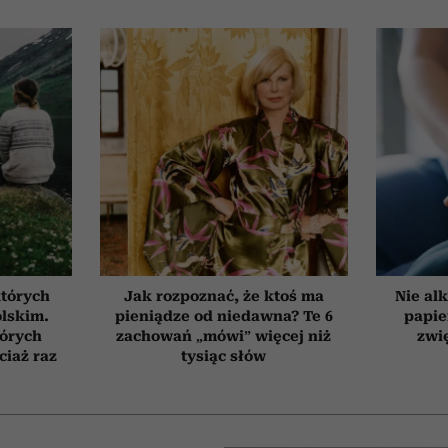
których
Jak rozpoznać, że ktoś ma
Nie alk
olskim.
pieniądze od niedawna? Te 6
papie
tórych
zachowań „mówi” więcej niż
zwi
ciaż raz
tysiąc słów