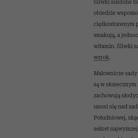
Śliwki suszone b
obiedzie wspomo
ciężkostrawnym po
smakują, a jedno
witamin. Śliwki s
wzrok
.
Malownicze sady 
są w słonecznym 
zachowują słodyc
unosi się nad sa
Południowej, skąd
sekret najwyższej