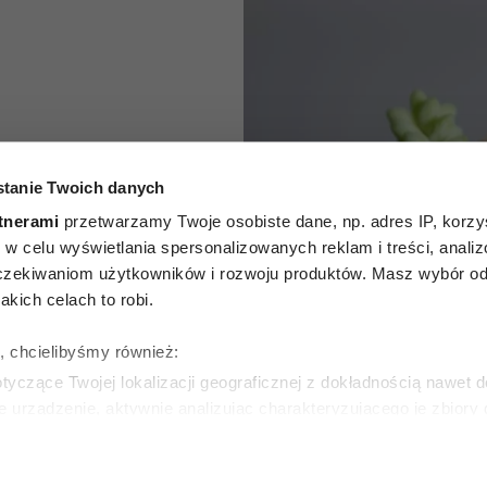
kwiaty
tanie Twoich danych
we na
tnerami
przetwarzamy Twoje osobiste dane, np. adres IP, korzys
5 roślin
ie, w celu wyświetlania spersonalizowanych reklam i treści, anali
zekiwaniom użytkowników i rozwoju produktów. Masz wybór odn
h na
kich celach to robi.
ślub czy
ę, chcielibyśmy również:
yczące Twojej lokalizacji geograficznej z dokładnością nawet d
ny
e urządzenie, aktywnie analizując charakteryzującego je zbiory
wirtualny odcisk palca)
ie tego, jak Twoje osobiste dane są przetwarzane oraz ustaw w
SKA