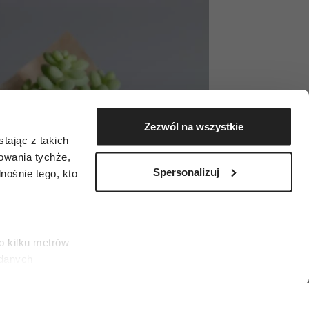
Zezwól na wszystkie
tając z takich
zowania tychże,
Spersonalizuj
ośnie tego, kto
o kilku metrów
 danych
łasne