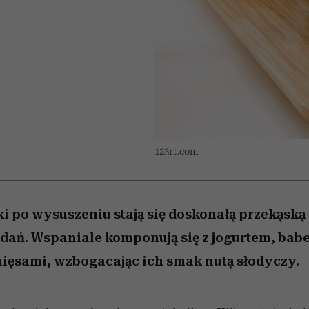
/27
 5,
to dla nich zarwiesz noc
zupełny brak ogłady
Miller s. 5, odc. 6]
artystkę
girls”
123rf.com
ki po wysuszeniu stają się doskonałą przekąską
dań. Wspaniale komponują się z jogurtem, bab
ięsami, wzbogacając ich smak nutą słodyczy.