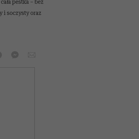
cała pestka – bez
 i soczysty oraz