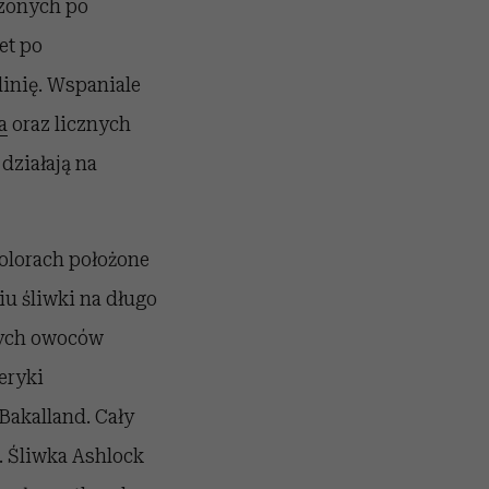
dzonych po
et po
linię. Wspaniale
a
oraz licznych
działają na
olorach położone
u śliwki na długo
łych owoców
eryki
Bakalland. Cały
. Śliwka Ashlock