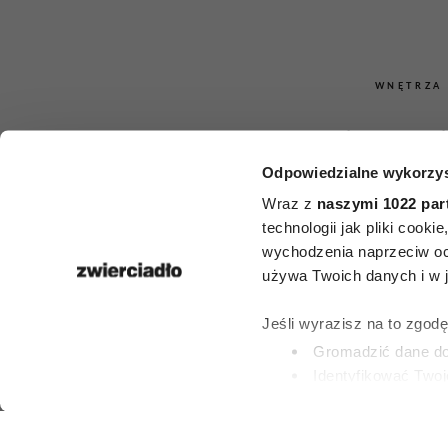
WNĘTRZA
Najlepsze 
Odpowiedzialne wykorzys
doniczko
Wraz z
naszymi 1022 par
prezent. Oto 
technologii jak pliki cook
wychodzenia naprzeciw oc
idealnyc
używa Twoich danych i w ja
parapetówkę, 
Jeśli wyrazisz na to zgod
Gromadzić dane dot
urodzi
Identyfikować Twoj
(fingerprinting, czyli 
Dowiedz się więcej odnośn
PATRYCJA KLIKOW