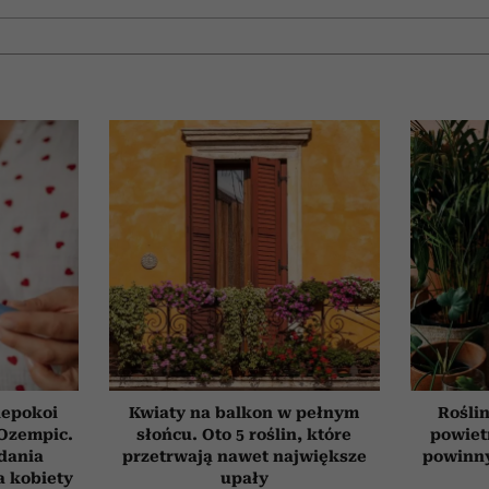
iepokoi
Kwiaty na balkon w pełnym
Roślin
 Ozempic.
słońcu. Oto 5 roślin, które
powiet
dania
przetrwają nawet największe
powinn
a kobiety
upały