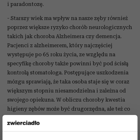
i paradontozę.
- Starszy wiek ma wpływ na nasze zęby również
poprzez większe ryzyko chorób neurologicznych
takich jak choroba Alzheimera czy demencja.
Pacjenci z alzheimerem, który najczęściej
występuje po 65 roku życia, ze względu na
specyfikę choroby także powinni być pod ścisłą
kontrolą stomatologa. Postępujące uszkodzenia
mózgu sprawiają, że taka osoba staje się w coraz
większym stopniu niesamodzielna i zależna od
swojego opiekuna. W obliczu choroby kwestia
higieny zębów może być drugorzędna, ale też co
najważniejsze osoba chora – poprzez znaczne
zaburzenia pamięci - może nie pamiętać
o regularnej higienie zębów i przeglądach