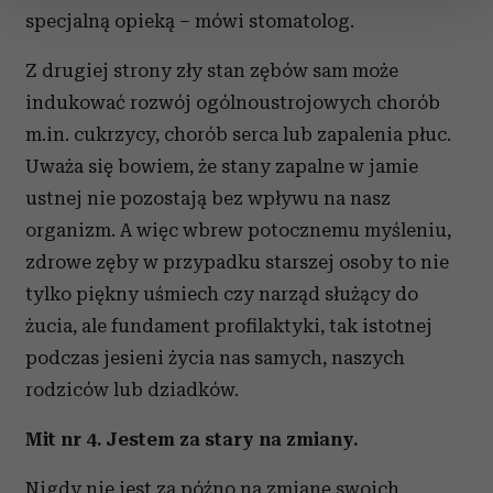
zmienić lub wycofać swoją zgodę w dowolnej chwili.
specjalną opieką – mówi stomatolog.
Wykorzystujemy pliki cookie do spersonalizowania treści
Z drugiej strony zły stan zębów sam może
i reklam, aby oferować funkcje społecznościowe i
indukować rozwój ogólnoustrojowych chorób
analizować ruch w naszej witrynie. Informacje o tym, jak
m.in. cukrzycy, chorób serca lub zapalenia płuc.
korzystasz z naszej witryny, udostępniamy partnerom
Uważa się bowiem, że stany zapalne w jamie
społecznościowym, reklamowym i analitycznym.
ustnej nie pozostają bez wpływu na nasz
Partnerzy mogą połączyć te informacje z innymi danymi
otrzymanymi od Ciebie lub uzyskanymi podczas
organizm. A więc wbrew potocznemu myśleniu,
korzystania z ich usług.
zdrowe zęby w przypadku starszej osoby to nie
tylko piękny uśmiech czy narząd służący do
żucia, ale fundament profilaktyki, tak istotnej
podczas jesieni życia nas samych, naszych
rodziców lub dziadków.
Mit nr 4. Jestem za stary na zmiany.
Nigdy nie jest za późno na zmianę swoich