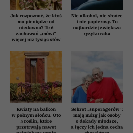
Jak rozpoznać, że ktoś
Nie alkohol, nie słońce
ma pieniądze od
i nie papierosy. To
niedawna? Te 6
najbardziej zwiększa
zachowań „mówi”
ryzyko raka
więcej niż tysiąc słów
Kwiaty na balkon
Sekret „superagerów”:
w pełnym słońcu. Oto
mają mózg jak osoby
5 roślin, które
o dekady młodsze,
przetrwają nawet
a łączy ich jedna cecha
największe upały
charakteru