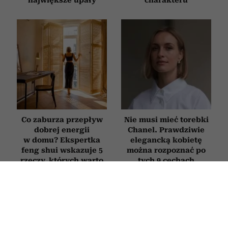
Co zaburza przepływ
Nie musi mieć torebki
dobrej energii
Chanel. Prawdziwie
w domu? Ekspertka
elegancką kobietę
feng shui wskazuje 5
można rozpoznać po
rzeczy, których warto
tych 9 cechach
się pozbyć
WNĘTRZA