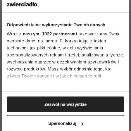
Objawy: zmiany rytmu wypróżnień, stały
dyskomfort okolicy brzusznej, duży spadek wagi.
Odpowiedzialne wykorzystanie Twoich danych
Rak piersi:
Wraz z
naszymi 1022 partnerami
przetwarzamy Twoje
Objawy: zmiany kształtu lub koloru gruczołu
osobiste dane, np. adres IP, korzystając z takich
technologii jak pliki cookie, w celu wyświetlania
sutkowego, wyczuwalne guzki, wydzielina
spersonalizowanych reklam i treści, analizowania tychże,
z brodawki, ból piersi.
wychodzenia naprzeciw oczekiwaniom użytkowników i
rozwoju produktów. Masz wybór odnośnie tego, kto
Chłoniak:
używa Twoich danych i w jakich celach to robi.
Objawy na początku mogą być mylone
Jeśli wyrazisz na to zgodę, chcielibyśmy również:
z przeziębieniem lub grypą. Najczęstszym
Gromadzić dane dotyczące Twojej lokalizacji
objawem chłoniaka jest niebolesne powiększenie
Zezwól na wszystkie
geograficznej z dokładnością nawet do kilku metrów
węzłów chłonnych szyjnych, pachowych,
Identyfikować Twoje urządzenie, aktywnie
pachwinowych lub w innych umiejscowieniach.
analizując charakteryzującego je zbiory danych
Spersonalizuj
U chorego mogą występować także: gorączka,
(fingerprinting, czyli wirtualny odcisk palca)