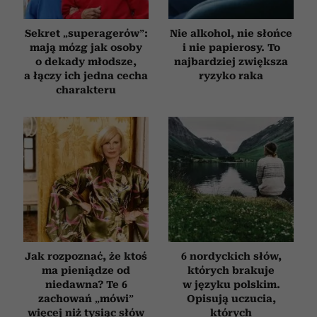
Sekret „superagerów”:
Nie alkohol, nie słońce
mają mózg jak osoby
i nie papierosy. To
o dekady młodsze,
najbardziej zwiększa
a łączy ich jedna cecha
ryzyko raka
charakteru
Jak rozpoznać, że ktoś
6 nordyckich słów,
ma pieniądze od
których brakuje
niedawna? Te 6
w języku polskim.
zachowań „mówi”
Opisują uczucia,
więcej niż tysiąc słów
których