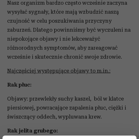
Nasz organizm bardzo często wcześnie zaczyna
wysyłać sygnały, które mają wzbudzić naszą
czujność w celu poszukiwania przyczyny
zaburzeń. Dlatego powinniśmy być wyczuleni na
niepokojące objawy i nie lekceważyć
różnorodnych symptomów, aby zareagować
wcześnie i skutecznie chronić swoje zdrowie.
Najczęściej występujące objawy to m.in.:
Rak płuc:
Objawy: przewlekły suchy kaszel, ból w klatce
piersiowej, powracające zapalenia płuc, ciężki i
świszczący oddech, wypluwana krew.
Rak jelita grubego: