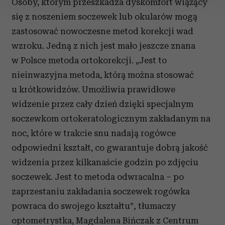
Osoby, którym przeszkadza dyskomfort wiążący
się z noszeniem soczewek lub okularów mogą
Wykorzystujemy pliki cookie do spersonalizowania treści
zastosować nowoczesne metod korekcji wad
i reklam, aby oferować funkcje społecznościowe i
wzroku. Jedną z nich jest mało jeszcze znana
analizować ruch w naszej witrynie. Informacje o tym, jak
korzystasz z naszej witryny, udostępniamy partnerom
w Polsce metoda ortokorekcji. „Jest to
społecznościowym, reklamowym i analitycznym.
nieinwazyjna metoda, którą można stosować
Partnerzy mogą połączyć te informacje z innymi danymi
u krótkowidzów. Umożliwia prawidłowe
otrzymanymi od Ciebie lub uzyskanymi podczas
widzenie przez cały dzień dzięki specjalnym
korzystania z ich usług.
soczewkom ortokeratologicznym zakładanym na
noc, które w trakcie snu nadają rogówce
odpowiedni kształt, co gwarantuje dobrą jakość
widzenia przez kilkanaście godzin po zdjęciu
soczewek. Jest to metoda odwracalna – po
zaprzestaniu zakładania soczewek rogówka
powraca do swojego kształtu”
,
tłumaczy
optometrystka, Magdalena Bińczak z Centrum