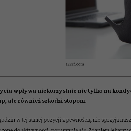
 5,
kwestie, o których wciąż
skutki dla związku i dla
Miller s. 5, odc. 6]
Raport Lyst ujaw
boimy się mówić
partnerki
najbardziej pożąd
ubrania i marki se
123rf.com
życia wpływa niekorzystnie nie tylko na kondyc
up, ale również szkodzi stopom.
odzin w tej samej pozycji z pewnością nie sprzyja na
zone do aktywności, poruszania się. Zdaniem lekarzy