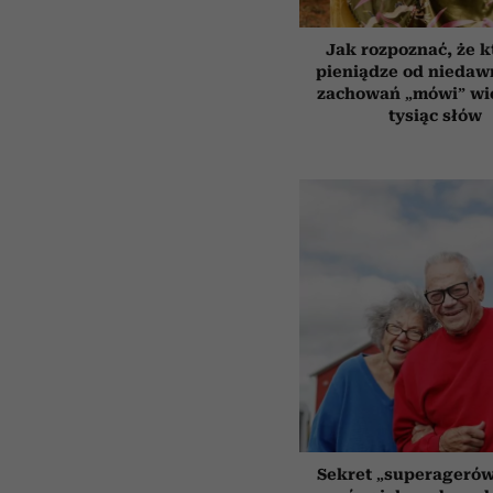
Jak rozpoznać, że k
pieniądze od niedaw
zachowań „mówi” wię
tysiąc słów
Sekret „superagerów