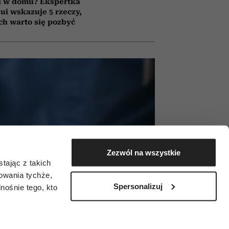
i w domu? Ekspertka
ui wskazuje 5 rzeczy,
ch warto się pozbyć
Zezwól na wszystkie
tając z takich
zowania tychże,
Spersonalizuj
ośnie tego, kto