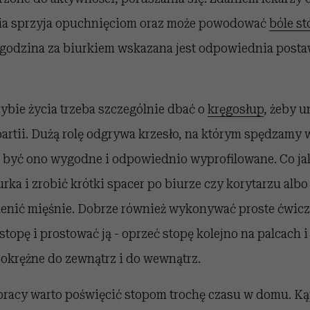
cia sprzyja opuchnięciom oraz może powodować
bóle st
godzina za biurkiem wskazana jest odpowiednia posta
ybie życia trzeba szczególnie dbać o
kręgosłup
, żeby 
artii. Dużą rolę odgrywa krzesło, na którym spędzamy 
 być ono wygodne i odpowiednio wyprofilowane. Co jak
urka i zrobić krótki spacer po biurze czy korytarzu alb
lenić mięśnie. Dobrze również wykonywać proste ćwicze
topę i prostować ją - oprzeć stopę kolejno na palcach i 
okrężne do zewnątrz i do wewnątrz.
pracy warto poświęcić stopom trochę czasu w domu. Ką