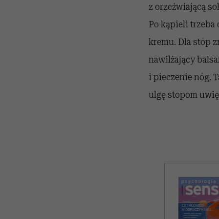
z orzeźwiającą so
Po kąpieli trzeba
kremu. Dla stóp 
nawilżający bals
i pieczenie nóg.
ulgę stopom uwię