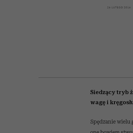
kawę z Kasią Miller”, s.
girls”
odc. 7]
26 LUTEGO 2016
Siedzący tryb 
wagę i kręgosł
Spędzanie wielu g
one bowiem stwor