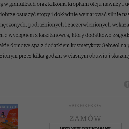
lą w granulkach oraz kilkoma kroplami oleju nawilży i u
 dobrze osuszyć stopy i dokładnie wsmarować silnie na
zmęczonych, podrażnionych i zaczerwienionych wskaza
am z wyciągiem z kasztanowca, który dodatkowo złagod
 Takie domowe spa z dodatkiem kosmetyków Gehwol na 
zionym przez kilka godzin w ciasnym obuwiu i skazan
AUTOPROMOCJA
ZAMÓW
WYDANIE DRUKOWANE