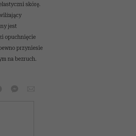
elastyczni skórę.
wilżający
ny jest
zi opuchnięcie
pewno przyniesie
ym na bezruch.