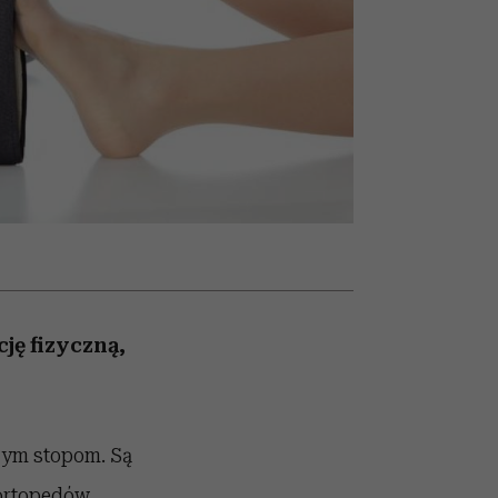
nił
relację z pieniędzmi
ane
zonu
ję fizyczną,
szym stopom. Są
 ortopedów