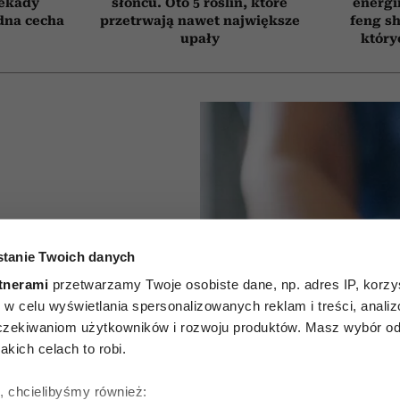
dekady
słońcu. Oto 5 roślin, które
energi
edna cecha
przetrwają nawet największe
feng sh
upały
który
tanie Twoich danych
ie słońce
tnerami
przetwarzamy Twoje osobiste dane, np. adres IP, korzys
osy. To
ie, w celu wyświetlania spersonalizowanych reklam i treści, anali
zekiwaniom użytkowników i rozwoju produktów. Masz wybór odn
zwiększa
kich celach to robi.
aka
ę, chcielibyśmy również: