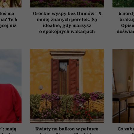
toś ma
Greckie wyspy bez tłumów – 5
6 nord
na? Te 6
mniej znanych perełek. Są
brakuj
cej niż
idealne, gdy marzysz
Opisu
o spokojnych wakacjach
doświad
”: mają
Kwiaty na balkon w pełnym
Co zab