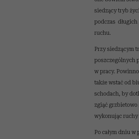
siedzący tryb ży
podczas długich 
ruchu.
Przy siedzącym tr
poszczególnych p
w pracy. Powinno
także wstać od bi
schodach, by dot
zgiąć grzbietowo s
wykonując ruchy 
Po całym dniu w 