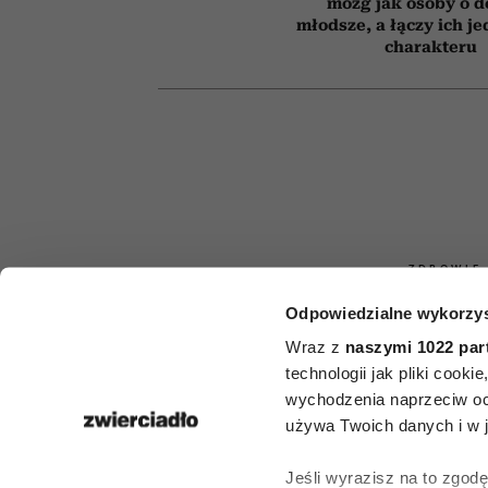
mózg jak osoby o 
młodsze, a łączy ich j
charakteru
ZDROWIE
Odpowiedzialne wykorzys
Nie alkohol, n
Wraz z
naszymi 1022 par
i nie papier
technologii jak pliki cook
wychodzenia naprzeciw oc
najbardziej 
używa Twoich danych i w ja
ryzyko r
Jeśli wyrazisz na to zgod