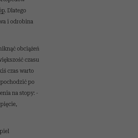
óp
. Dlatego
wa i odrobina
uniknąć obciążeń
większość czasu
iś czas warto
o pochodzić po
nia na stopy: -
pięcie,
piel