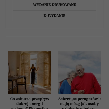
WYDANIE DRUKOWANE
E-WYDANIE
Co zaburza przepływ
Sekret „superagerów”:
dobrej energii
mają mózg jak osoby
w domu? Ekspertka
o dekady młodsze,