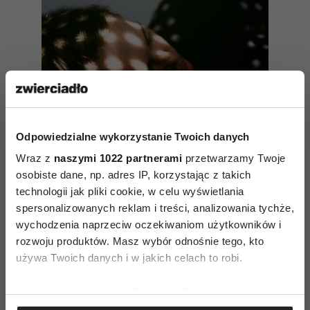
Odpowiedzialne wykorzystanie Twoich danych
Wraz z
naszymi 1022 partnerami
przetwarzamy Twoje
osobiste dane, np. adres IP, korzystając z takich
technologii jak pliki cookie, w celu wyświetlania
Depresja to choroba. Hasło „Weź
spersonalizowanych reklam i treści, analizowania tychże,
się w garść” nie pomaga
wychodzenia naprzeciw oczekiwaniom użytkowników i
rozwoju produktów. Masz wybór odnośnie tego, kto
używa Twoich danych i w jakich celach to robi.
ZUS sprawdził dodatkowo sezonowość
wystawianych zwolnień. Z analizy danych ZUS-u
Jeśli wyrazisz na to zgodę, chcielibyśmy również:
wynika także, że miesiącem, w którym Polacy