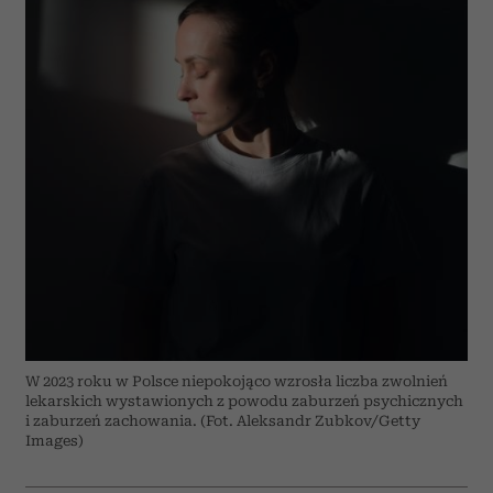
W 2023 roku w Polsce niepokojąco wzrosła liczba zwolnień
lekarskich wystawionych z powodu zaburzeń psychicznych
i zaburzeń zachowania. (Fot. Aleksandr Zubkov/Getty
Images)