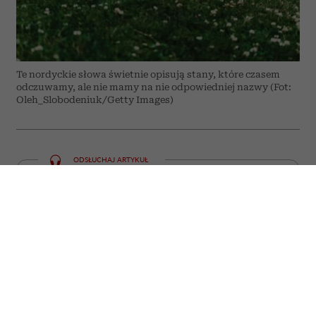
Te nordyckie słowa świetnie opisują stany, które czasem
odczuwamy, ale nie mamy na nie odpowiedniej nazwy (Fot:
Oleh_Slobodeniuk/Getty Images)
ODSŁUCHAJ ARTYKUŁ
00:00
05:59
Niektóre emocje i doświadczenia trudno
zamknąć w jednym słowie. W języku