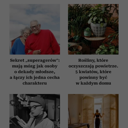
społecznościowym, reklamowym i analitycznym.
Partnerzy mogą połączyć te informacje z innymi danymi
otrzymanymi od Ciebie lub uzyskanymi podczas
korzystania z ich usług.
Sekret „superagerów”:
Rośliny, które
mają mózg jak osoby
oczyszczają powietrze.
o dekady młodsze,
5 kwiatów, które
a łączy ich jedna cecha
powinny być
charakteru
w każdym domu