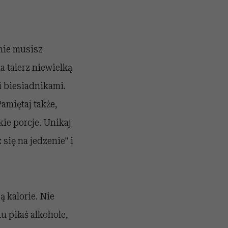
nie musisz
 talerz niewielką
i biesiadnikami.
amiętaj także,
ie porcje. Unikaj
ię na jedzenie" i
ą kalorie. Nie
u piłaś alkohole,