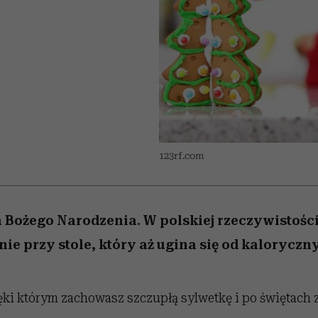
nice
edź
 5,
ć
sezon jesień–zima 2026/27
zaskakujący faworyt
Miller s. 5, odc. 6]
zupełny brak ogł
girls”
123rf.com
 Bożego Narodzenia. W polskiej rzeczywistości
ie przy stole, który aż ugina się od kaloryczn
ięki którym zachowasz szczupłą sylwetkę i po świętach 