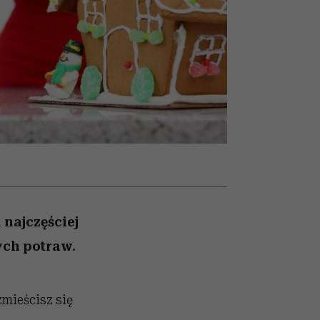
ady
to dla nich zarwiesz noc
Auschwitz
 najczęściej
ych potraw.
zmieścisz się