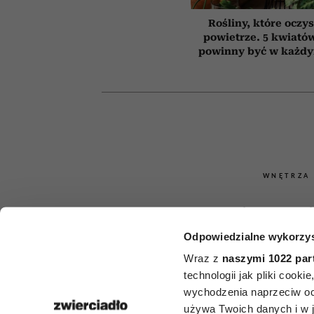
Rośliny, które oczy
powietrze. 5 kwiatów
powinny być w każd
WNĘTRZA
Najlepsze 
Odpowiedzialne wykorzys
doniczko
Wraz z
naszymi 1022 par
prezent. Oto 
technologii jak pliki cook
wychodzenia naprzeciw oc
używa Twoich danych i w ja