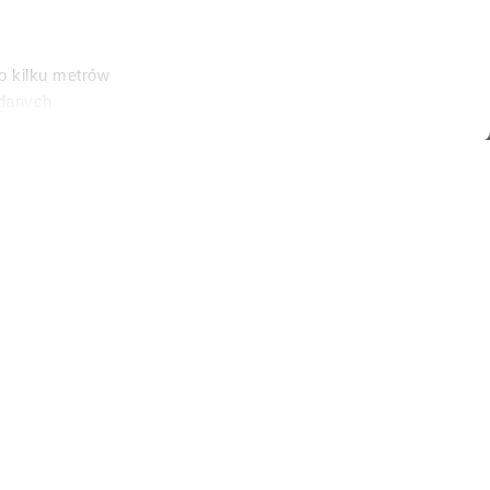
o kilku metrów
 danych
łasne
ać swoją zgodę w
społecznościowe
dostępniamy
nformacje z