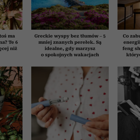
toś ma
Greckie wyspy bez tłumów – 5
Co zab
na? Te 6
mniej znanych perełek. Są
energi
cej niż
idealne, gdy marzysz
feng sh
o spokojnych wakacjach
który