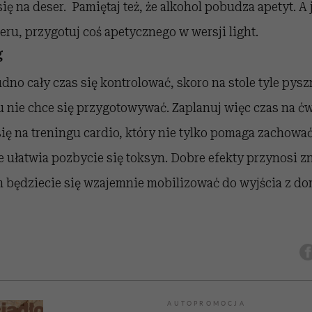
ię na deser. Pamiętaj też, że alkohol pobudza apetyt. A 
ru, przygotuj coś apetycznego w wersji light.
g
udno cały czas się kontrolować, skoro na stole tyle pys
nie chce się przygotowywać. Zaplanuj więc czas na ćw
się na treningu cardio, który nie tylko pomaga zachowa
że ułatwia pozbycie się toksyn. Dobre efekty przynosi z
m będziecie się wzajemnie mobilizować do wyjścia z do
AUTOPROMOCJA