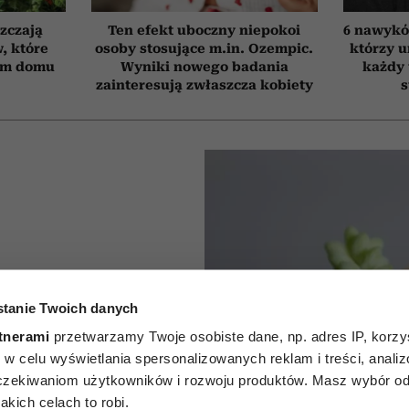
szczają
Ten efekt uboczny niepokoi
6 nawyków
, które
osoby stosujące m.in. Ozempic.
którzy 
ym domu
Wyniki nowego badania
każdy 
zainteresują zwłaszcza kobiety
s
kwiaty
tanie Twoich danych
we na
tnerami
przetwarzamy Twoje osobiste dane, np. adres IP, korzys
5 roślin
ie, w celu wyświetlania spersonalizowanych reklam i treści, anali
zekiwaniom użytkowników i rozwoju produktów. Masz wybór odn
kich celach to robi.