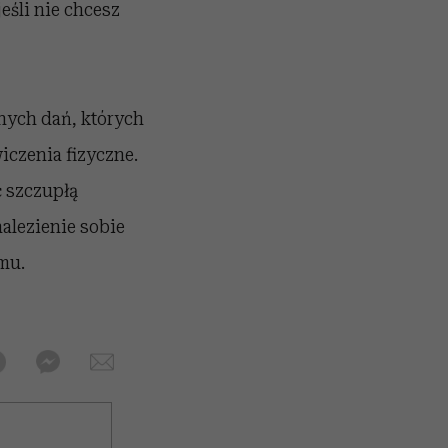
jeśli nie chcesz
znych dań, których
iczenia fizyczne.
ć szczupłą
nalezienie sobie
mu.