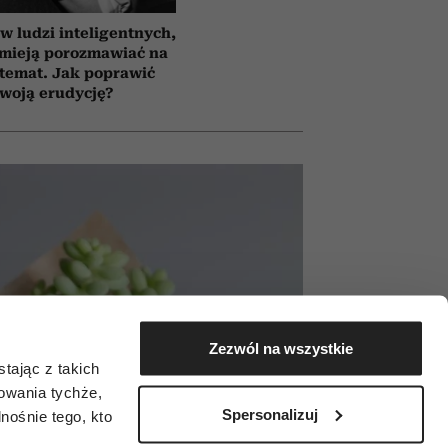
 ludzi inteligentnych,
umieją porozmawiać na
temat. Jak poprawić
woją erudycję?
Zezwól na wszystkie
tając z takich
zowania tychże,
Spersonalizuj
ośnie tego, kto