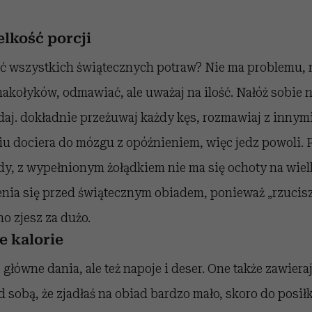
lkość porcji
 wszystkich świątecznych potraw? Nie ma problemu, 
kołyków, odmawiać, ale uważaj na ilość. Nałóż sobie na
adaj. dokładnie przeżuwaj każdy kęs, rozmawiaj z innym
u dociera do mózgu z opóźnieniem, więc jedz powoli. P
y, z wypełnionym żołądkiem nie ma się ochoty na wielk
ia się przed świątecznym obiadem, ponieważ „rzucisz s
o zjesz za dużo.
e kalorie
 główne dania, ale też napoje i deser. One także zawieraj
 sobą, że zjadłaś na obiad bardzo mało, skoro do posiłk