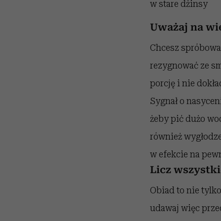
w stare dżinsy
Uważaj na wie
Chcesz spróbować
rezygnować ze sma
porcję i nie dokł
Sygnał o nasyceni
żeby pić dużo wod
również wygłodzen
w efekcie na pewn
Licz wszystki
Obiad to nie tylko
udawaj więc przed