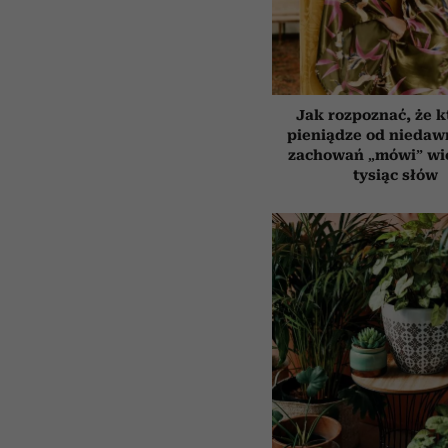
Jak rozpoznać, że k
pieniądze od niedaw
zachowań „mówi” wię
tysiąc słów