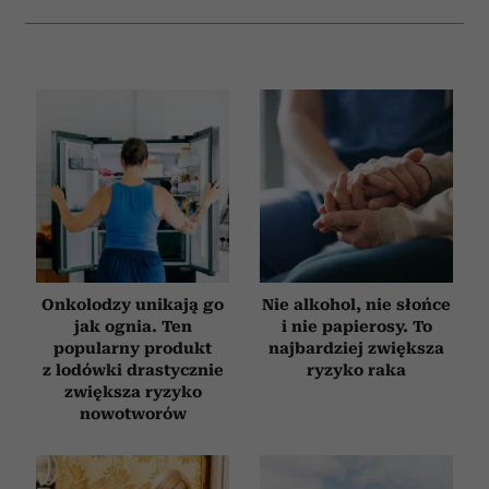
analizować ruch w naszej witrynie. Informacje o tym, jak
korzystasz z naszej witryny, udostępniamy partnerom
społecznościowym, reklamowym i analitycznym.
Partnerzy mogą połączyć te informacje z innymi danymi
otrzymanymi od Ciebie lub uzyskanymi podczas
korzystania z ich usług.
Onkolodzy unikają go
Nie alkohol, nie słońce
jak ognia. Ten
i nie papierosy. To
popularny produkt
najbardziej zwiększa
z lodówki drastycznie
ryzyko raka
zwiększa ryzyko
nowotworów