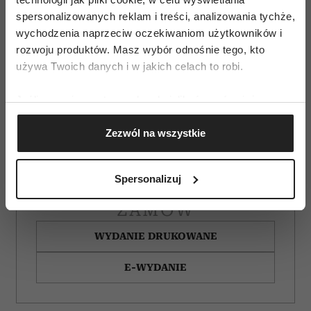
spersonalizowanych reklam i treści, analizowania tychże,
wychodzenia naprzeciw oczekiwaniom użytkowników i
rozwoju produktów. Masz wybór odnośnie tego, kto
używa Twoich danych i w jakich celach to robi.
Jeśli wyrazisz na to zgodę, chcielibyśmy również:
Gromadzić dane dotyczące Twojej lokalizacji
Zezwól na wszystkie
geograficznej z dokładnością nawet do kilku metrów
Identyfikować Twoje urządzenie, aktywnie
analizując charakteryzującego je zbiory danych
Spersonalizuj
(fingerprinting, czyli wirtualny odcisk palca)
Dowiedz się więcej odnośnie tego, jak Twoje osobiste
ZAMÓW
dane są przetwarzane oraz ustaw własne preferencje w
WYDANIE DRUKOWANE
sekcji szczegółów
. W Deklaracji plików cookie możesz
zmienić lub wycofać swoją zgodę w dowolnej chwili.
E-WYDANIE
Wykorzystujemy pliki cookie do spersonalizowania treści
i reklam, aby oferować funkcje społecznościowe i