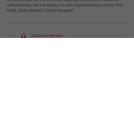
odczuwamy, ale nie mamy na nie odpowiedniej nazwy (Fot:
Oleh_Slobodeniuk/Getty Images)
ODSŁUCHAJ ARTYKUŁ
00:00
05:59
Niektóre emocje i doświadczenia trudno
zamknąć w jednym słowie. W języku
polskim często potrzebujemy całego
zdania, by opisać to, co mieszkańcy
krajów nordyckich potrafią wyrazić