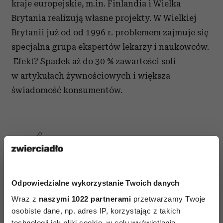
kraje europejskie, m.in. Finlandia i Wielka
Brytania realizują własne projekty. W Wielkiej
Brytanii już od od 1996 r. problemem zajmuje się
specjalna grupa ekspertów lekarzy i naukowców.
Efekt? Spadek aż do 30 % zawartości soli
w artykułach żywnościowych i większa
świadomość konsumentów.
AUTOPROMOCJA
Odpowiedzialne wykorzystanie Twoich danych
Wraz z
naszymi 1022 partnerami
przetwarzamy Twoje
osobiste dane, np. adres IP, korzystając z takich
technologii jak pliki cookie, w celu wyświetlania