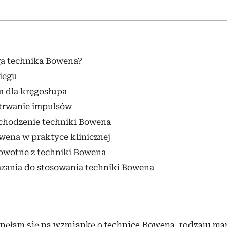
a technika Bowena?
iegu
m dla kręgosłupa
etrwanie impulsów
ochodzenie techniki Bowena
wena w praktyce klinicznej
rowotne z techniki Bowena
zania do stosowania techniki Bowena
knęłam się na wzmiankę o technice Bowena, rodzaju man