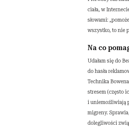
ciała, w Internec
słowami: „pomoże
wszystko, to nie 
Na co poma
Udałam się do Bea
do hasła reklamow
Technika Bowena
stresem (często i
i uniemożliwiają 
migreny. Sprawia,
dolegliwości zwi