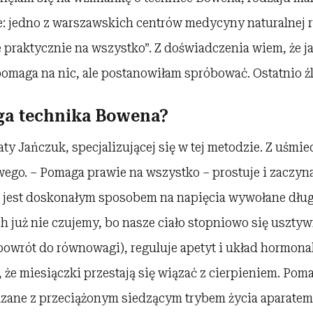
ie: jedno z warszawskich centrów medycyny naturalnej 
 praktycznie na wszystko”. Z doświadczenia wiem, że j
pomaga na nic, ale postanowiłam spróbować. Ostatnio ź
ga technika Bowena?
ty Jańczuk, specjalizującej się w tej metodzie. Z uśmi
ego. – Pomaga prawie na wszystko – prostuje i zaczyna
 jest doskonałym sposobem na napięcia wywołane dłu
ch już nie czujemy, bo nasze ciało stopniowo się usztywn
powrót do równowagi), reguluje apetyt i układ hormona
 że miesiączki przestają się wiązać z cierpieniem. Pom
ązane z przeciążonym siedzącym trybem życia aparat