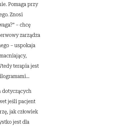
nie. Pomaga przy
ego. Znosi
waga?” – chcę
 nerwowy zarządza
ego – uspokaja
macniający,
tedy terapia jest
kilogramami…
ń dotyczących
et jeśli pacjent
zę, jak człowiek
stko jest dla