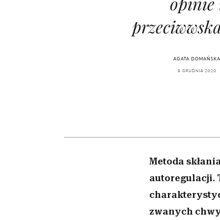
opinie 
kawę z Kasią Miller”, s.
girls”
odc. 7]
przeciwwsk
AGATA DOMAŃSK
8 GRUDNIA 2020
Metoda skłania
autoregulacji
charakterysty
zwanych chwy