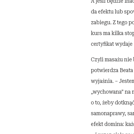
A jeśli będzie in
da efektu lub sp
zabiegu. Z tego 
kurs ma kilka sto
certyfikat wydaje
Czyli masażu nie 
potwierdza Beata 
wyjaśnia. – Jeste
„wychowana” na m
o to, żeby dotkną
samonaprawy, samo
efekt domina: każ