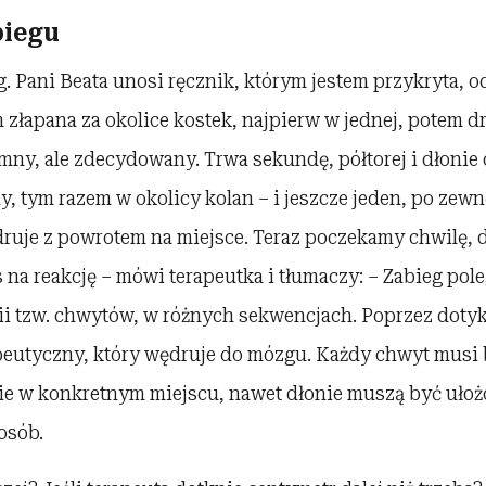
biegu
 Pani Beata unosi ręcznik, którym jestem przykryta, od
m złapana za okolice kostek, najpierw w jednej, potem d
mny, ale zdecydowany. Trwa sekundę, półtorej i dłonie o
ny, tym razem w okolicy kolan – i jeszcze jeden, po zewn
ędruje z powrotem na miejsce. Teraz poczekamy chwilę,
na reakcję – mówi terapeutka i tłumaczy: – Zabieg pole
ii tzw. chwytów, w różnych sekwencjach. Poprzez doty
apeutyczny, który wędruje do mózgu. Każdy chwyt mus
ie w konkretnym miejscu, nawet dłonie muszą być uło
osób.