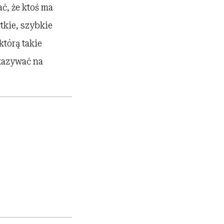
ć, że ktoś ma
ytkie, szybkie
którą takie
skazywać na