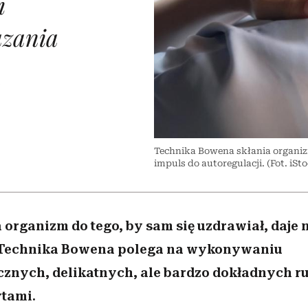
i
 5,
kwestie, o których wciąż
skutki dla związku i dla
Miller s. 5, odc. 6]
Raport Lyst ujaw
boimy się mówić
partnerki
najbardziej pożąd
azania
ubrania i marki se
A
Technika Bowena skłania organizm
impuls do autoregulacji. (Fot. iSt
 organizm do tego, by sam się uzdrawiał, daje
. Technika Bowena polega na wykonywaniu
cznych, delikatnych, ale bardzo dokładnych r
tami.