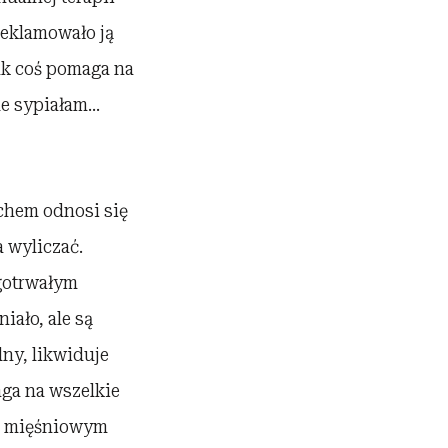
reklamowało ją
ak coś pomaga na
le sypiałam…
echem odnosi się
 wyliczać.
gotrwałym
iało, ale są
lny, likwiduje
aga na wszelkie
em mięśniowym