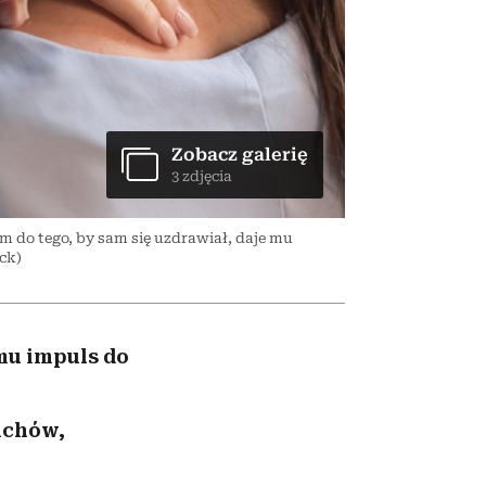
nił
relację z pieniędzmi
ane
zonu
Zobacz galerię
3 zdjęcia
 do tego, by sam się uzdrawiał, daje mu
ock)
 mu impuls do
uchów,