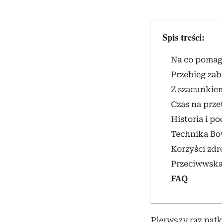
Spis treści:
Na co pomag
Przebieg zab
Z szacunkie
Czas na prz
Historia i p
Technika Bo
Korzyści zd
Przeciwwska
FAQ
Pierwszy raz nat