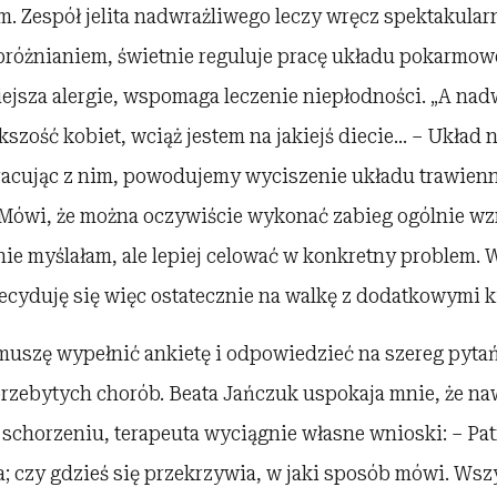
. Zespół jelita nadwrażliwego leczy wręcz spektakular
różnianiem, świetnie reguluje pracę układu pokarmow
ejsza alergie, wspomaga leczenie niepłodności. „A nad
kszość kobiet, wciąż jestem na jakiejś diecie… – Układ
acując z nim, powodujemy wyciszenie układu trawienn
 Mówi, że można oczywiście wykonać zabieg ogólnie wz
ie myślałam, ale lepiej celować w konkretny problem. W
Decyduję się więc ostatecznie na walkę z dodatkowymi 
muszę wypełnić ankietę i odpowiedzieć na szereg pyta
przebytych chorób. Beata Jańczuk uspokaja mnie, że naw
schorzeniu, terapeuta wyciągnie własne wnioski: – Patr
da; czy gdzieś się przekrzywia, w jaki sposób mówi. Wszy