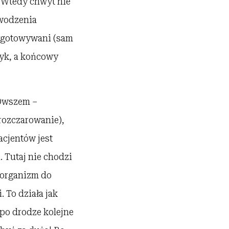
a? Wtedy chwyt nie
owodzenia
zygotowywani (sam
tyk, a końcowy
 Owszem –
rozczarowanie),
acjentów jest
 Tutaj nie chodzi
ć organizm do
 To działa jak
 po drodze kolejne