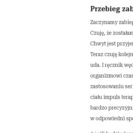
Przebieg za
Zaczynamy zabieg.
Czuję, że została
Chwyt jest przyje
Teraz czuję kolej
uda. I ręcznik w
organizmowi czas 
zastosowaniu ser
ciału impuls ter
bardzo precyzyjn
w odpowiedni sp