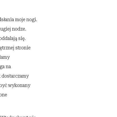
słania moje nogi.
rugiej nodze.
ddalają się.
ętrznej stronie
 damy
ga na
k dostarczamy
i być wykonany
żone