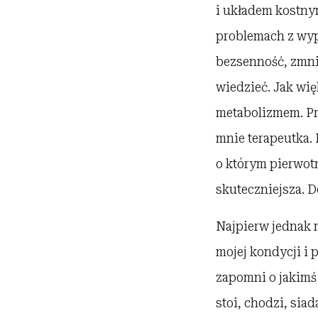
i układem kostnym
problemach z wyp
bezsenność, zmni
wiedzieć. Jak wię
metabolizmem. Pr
mnie terapeutka.
o którym pierwotn
skuteczniejsza. 
Najpierw jednak 
mojej kondycji i 
zapomni o jakimś 
stoi, chodzi, sia