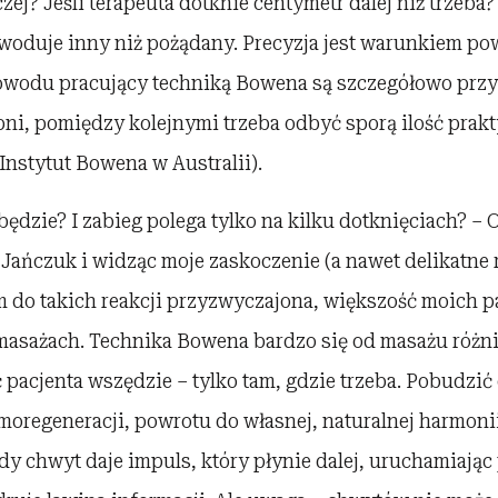
aczej? Jeśli terapeuta dotknie centymetr dalej niż trzeb
owoduje inny niż pożądany. Precyzja jest warunkiem p
powodu pracujący techniką Bowena są szczegółowo pr
pni, pomiędzy kolejnymi trzeba odbyć sporą ilość prak
 Instytut Bowena w Australii).
będzie? I zabieg polega tylko na kilku dotknięciach? –
Jańczuk i widząc moje zaskoczenie (a nawet delikatne 
m do takich reakcji przyzwyczajona, większość moich p
asażach. Technika Bowena bardzo się od masażu różni.
ć pacjenta wszędzie – tylko tam, gdzie trzeba. Pobudzi
regeneracji, powrotu do własnej, naturalnej harmonii.
dy chwyt daje impuls, który płynie dalej, uruchamiając