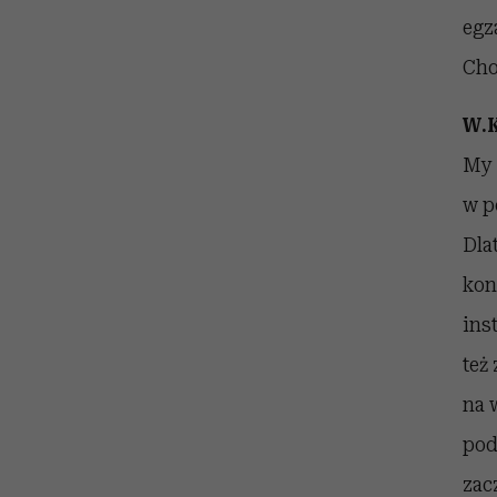
egz
Cho
W.K
My 
w p
Dla
kon
ins
też
na 
pod
zac