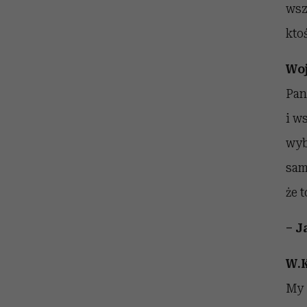
wsz
ktoś
Woj
Pan
i w
wyb
sam
że t
– J
W.K
My 