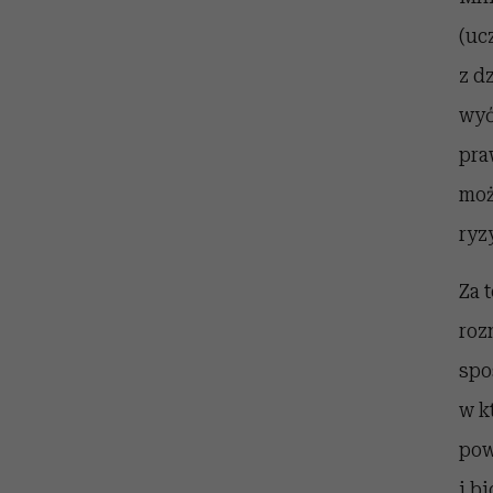
(uc
z d
wyć
pra
moż
ryz
Za 
roz
spo
w k
pow
i b