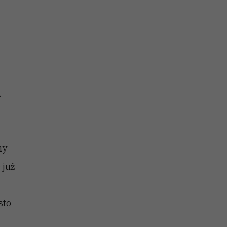
.
my
 już
sto