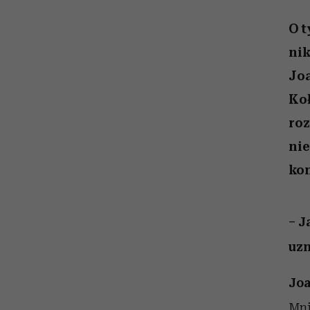
kawę z Kasią Miller”, s.
girls”
odc. 7]
O t
nik
Jo
Koł
roz
nie
kon
– J
uzn
Jo
Mni