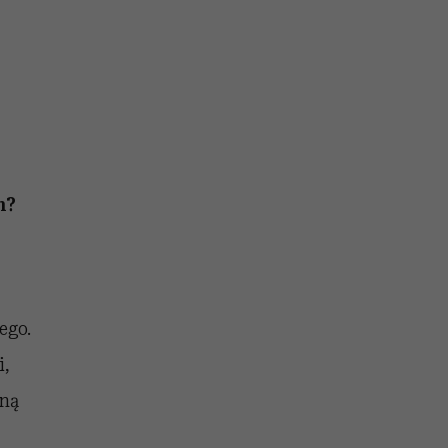
m?
ego.
i,
mną