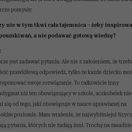
rcze pomysły.
zy nie w tym tkwi cała tajemnica – żeby inspirow
poszukiwań, a nie podawać gotową wiedzę?
:
rze jest zadawać pytania. Ale nie z założeniem, że trzeb
leźć prawidłową odpowiedź, tylko że każde dziecko mo
roponować swoje rozwiązanie. To całkowicie inny
adygmat niż ten obowiązujący w szkole, aczkolwiek nie
ni się od tego, jaki obowiązuje w nauce uprawianej na
okim poziomie. Mam wrażenie, że najwybitniejsi fizyc
ają pytania, których nie zadają inni. Trochę na zasadzie