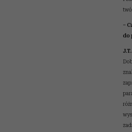
twó
– C
do 
J.T.
Dob
zna
zap
par
róż
wys
zad