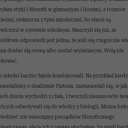
zyłam etyki i filozofii w gimnazjum i liceum), z rozmów
ziećmi, zwłaszcza z tymi młodszymi, bo starsi są
wiczeni w systemie szkolnym. Nauczyli się już, że
widłowa odpowiedź jest jedna, że jeśli się czegoś nie wi
na dostać złą ocenę albo zostać wyśmianym. Wolą nie
ykować.
to młodsi bardzo fajnie kombinowali. Na przykład kiedy
mawialiśmy o dualizmie Platona, zastanawiali się, w jak
sób dusza wychodzi z ciała, i tworzyli niesamowite teor
tórych odwoływali się do wiedzy z biologii. Można było
iedzieć: nie mieszajmy porządków filozoficznego
iologicznego, ale ja ich z uwagą słuchałam, bo mieli bar