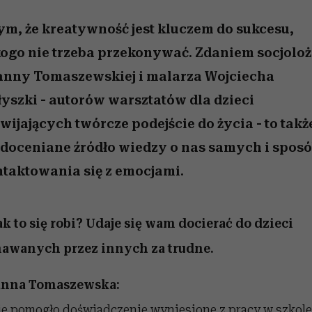
 5,
kwestie, o których wciąż
skutki dla związku i dla
Miller s. 5, odc. 6]
Raport Lyst ujaw
boimy się mówić
partnerki
najbardziej pożąd
ym, że kreatywność jest kluczem do sukcesu,
ubrania i marki se
ogo nie trzeba przekonywać. Zdaniem socjoloż
anny Tomaszewskiej i malarza Wojciecha
yszki - autorów warsztatów dla dzieci
wijających twórcze podejście do życia - to takż
doceniane źródło wiedzy o nas samych i spos
taktowania się z emocjami.
ak to się robi? Udaje się wam docierać do dzieci
awanych przez innych za trudne.
anna Tomaszewska:
e pomogło doświadczenie wyniesione z pracy w szkole