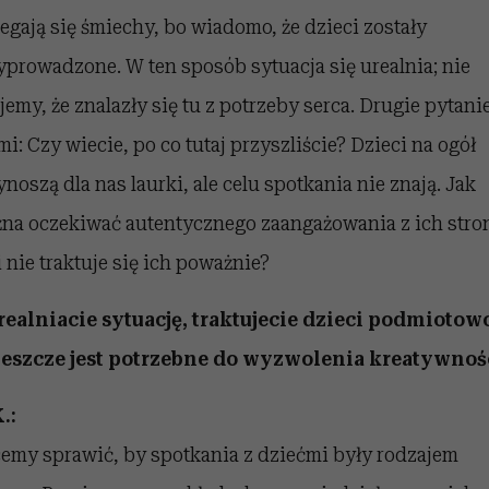
legają się śmiechy, bo wiadomo, że dzieci zostały
yprowadzone. W ten sposób sytuacja się urealnia; nie
jemy, że znalazły się tu z potrzeby serca. Drugie pytani
mi: Czy wiecie, po co tutaj przyszliście? Dzieci na ogół
ynoszą dla nas laurki, ale celu spotkania nie znają. Jak
na oczekiwać autentycznego zaangażowania z ich stro
i nie traktuje się ich poważnie?
realniacie sytuację, traktujecie dzieci podmiotowo
jeszcze jest potrzebne do wyzwolenia kreatywnoś
.:
emy sprawić, by spotkania z dziećmi były rodzajem