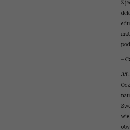
Z j
dek
edu
mate
pod
– C
J.T.
Ocz
nau
Swo
wie
otw