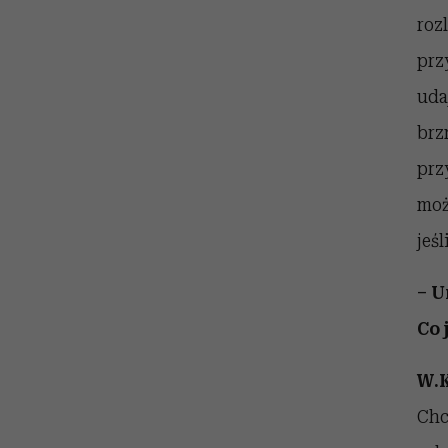
roz
prz
uda
brz
prz
moż
jeśl
– U
Co 
W.K
Chc