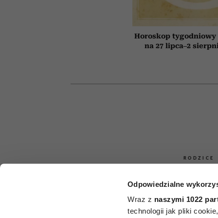
Horoskop tygodniowy 
na 27 lipca–2 sierpn
RODZICE
Novak Djo
Odpowiedzialne wykorzys
Wraz z
naszymi 1022 par
zdradził, c
technologii jak pliki cook