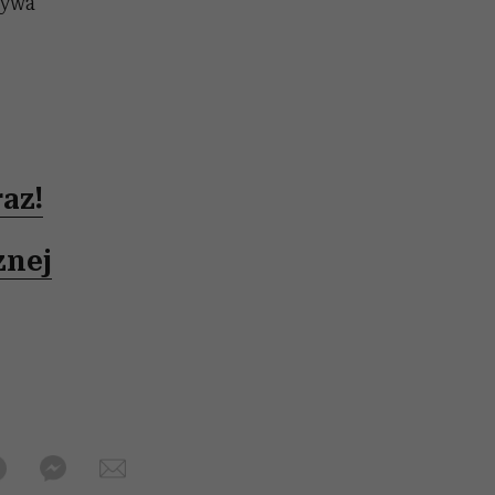
bywa
az!
znej