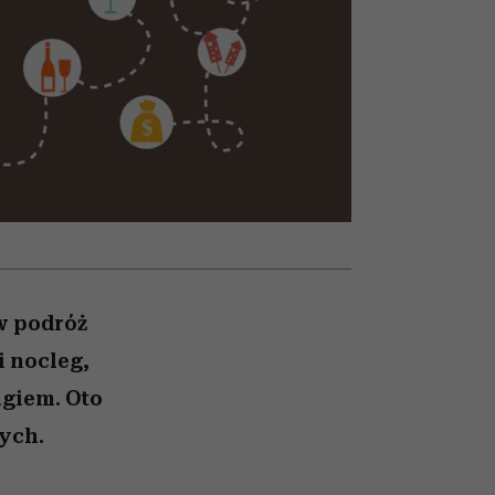
nił
relację z pieniędzmi
ane
zonu
w podróż
i nocleg,
agiem. Oto
ych.