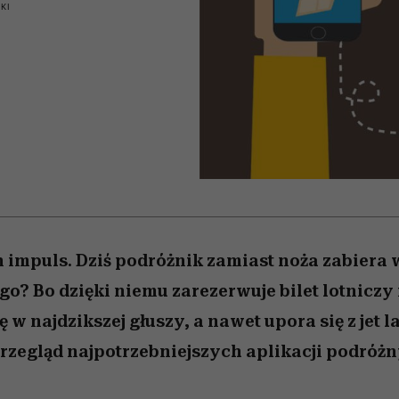
 5,
kwestie, o których wciąż
skutki dla związku i dla
Miller s. 5, odc. 6]
Raport Lyst ujaw
KI
boimy się mówić
partnerki
najbardziej pożąd
ubrania i marki se
n impuls. Dziś podróżnik zamiast noża zabiera 
go? Bo dzięki niemu zarezerwuje bilet lotniczy 
 w najdzikszej głuszy, a nawet upora się z jet l
zegląd najpotrzebniejszych aplikacji podróżn