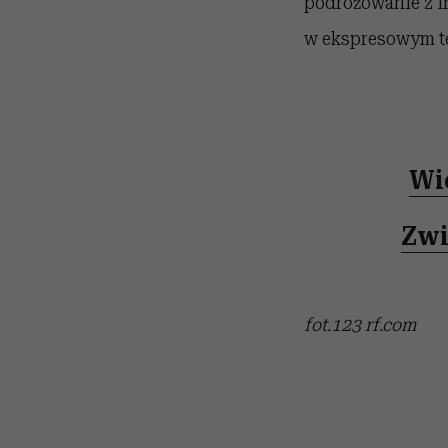
podróżowanie z I
w ekspresowym t
Wi
Zwi
fot.123 rf.com