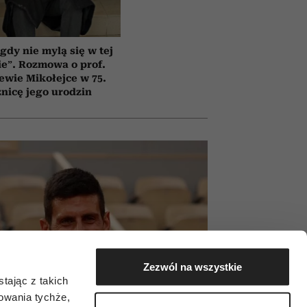
gdy nie mylą się w tej
e”. Rozmowa o prof.
ewie Mikołejce w 75.
znicę jego urodzin
Zezwól na wszystkie
tając z takich
zowania tychże,