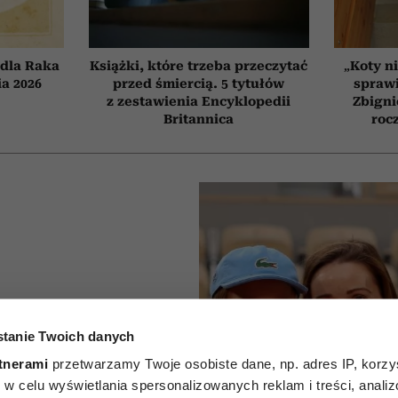
dla Raka
Książki, które trzeba przeczytać
„Koty ni
ia 2026
przed śmiercią. 5 tytułów
sprawi
z zestawienia Encyklopedii
Zbigni
Britannica
roc
ković
tanie Twoich danych
tnerami
przetwarzamy Twoje osobiste dane, np. adres IP, korzys
o mówi
ie, w celu wyświetlania spersonalizowanych reklam i treści, anali