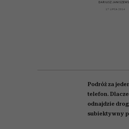
kawę z Kasią Miller”, s.
girls”
DARIUSZ JANISZEWS
odc. 7]
17 LIPCA 2014
Podróż za jede
telefon. Dlacze
odnajdzie drogę
subiektywny pr