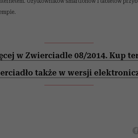
nternetem. Użytkowników smartfonów i tabletów przy
empie.
ęcej w Zwierciadle 08/2014. Kup ter
erciadło także w wersji elektronic