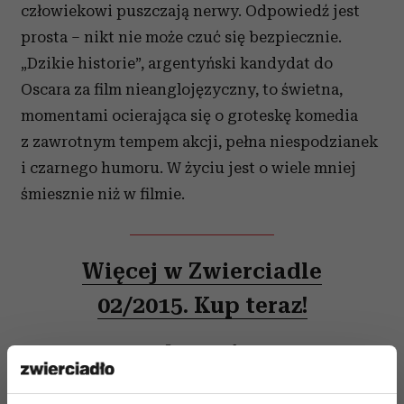
człowiekowi puszczają nerwy. Odpowiedź jest
prosta – nikt nie może czuć się bezpiecznie.
„Dzikie historie”, argentyński kandydat do
Oscara za film nieanglojęzyczny, to świetna,
momentami ocierająca się o groteskę komedia
z zawrotnym tempem akcji, pełna niespodzianek
i czarnego humoru. W życiu jest o wiele mniej
śmiesznie niż w filmie.
Więcej w Zwierciadle
02/2015. Kup teraz!
Zwierciadło także w wersji
elektronicznej