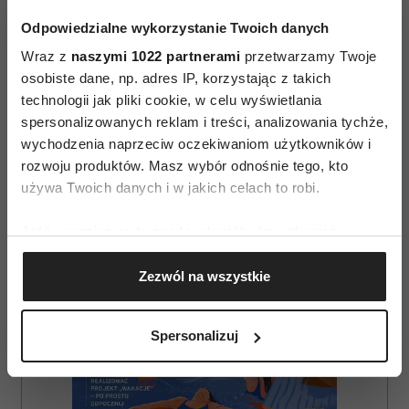
Odpowiedzialne wykorzystanie Twoich danych
Wraz z
naszymi 1022 partnerami
przetwarzamy Twoje
osobiste dane, np. adres IP, korzystając z takich
technologii jak pliki cookie, w celu wyświetlania
spersonalizowanych reklam i treści, analizowania tychże,
wychodzenia naprzeciw oczekiwaniom użytkowników i
rozwoju produktów. Masz wybór odnośnie tego, kto
AUTOPROMOCJA
używa Twoich danych i w jakich celach to robi.
Jeśli wyrazisz na to zgodę, chcielibyśmy również:
Gromadzić dane dotyczące Twojej lokalizacji
Zezwól na wszystkie
geograficznej z dokładnością nawet do kilku metrów
Identyfikować Twoje urządzenie, aktywnie
analizując charakteryzującego je zbiory danych
Spersonalizuj
(fingerprinting, czyli wirtualny odcisk palca)
Dowiedz się więcej odnośnie tego, jak Twoje osobiste
dane są przetwarzane oraz ustaw własne preferencje w