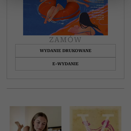
sekcji szczegółów
. W Deklaracji plików cookie możesz
zmienić lub wycofać swoją zgodę w dowolnej chwili.
Wykorzystujemy pliki cookie do spersonalizowania treści
i reklam, aby oferować funkcje społecznościowe i
analizować ruch w naszej witrynie. Informacje o tym, jak
ZAMÓW
korzystasz z naszej witryny, udostępniamy partnerom
społecznościowym, reklamowym i analitycznym.
WYDANIE DRUKOWANE
Partnerzy mogą połączyć te informacje z innymi danymi
E-WYDANIE
otrzymanymi od Ciebie lub uzyskanymi podczas
korzystania z ich usług.