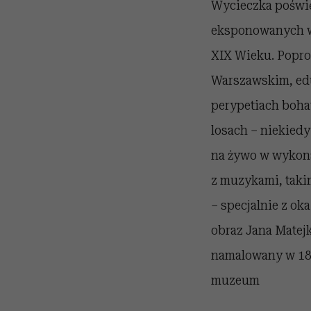
Wycieczka poświę
eksponowanych w g
XIX Wieku. Poprow
Warszawskim, edu
perypetiach bohat
losach – niekied
na żywo w wykona
z muzykami, taki
– specjalnie z ok
obraz Jana Matej
namalowany w 186
muzeum