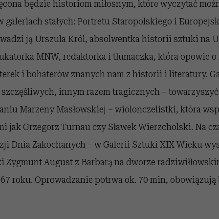
cona będzie historiom miłosnym, które wyczytać moż
aleriach stałych: Portretu Staropolskiego i Europejsk
adzi ją Urszula Król, absolwentka historii sztuki na 
katorka MNW, redaktorka i tłumaczka, która opowie o
erek i bohaterów znanych nam z historii i literatury. G
y szczęśliwych, innym razem tragicznych – towarzyszy
niu Marzeny Masłowskiej – wiolonczelistki, która ws
mi jak Grzegorz Turnau czy Sławek Wierzcholski. Na c
azji Dnia Zakochanych – w Galerii Sztuki XIX Wieku wy
ki Zygmunt August z Barbarą na dworze radziwiłłowski
7 roku. Oprowadzanie potrwa ok. 70 min, obowiązują 