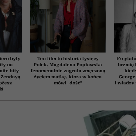
iero były
Ten film to historia tysięcy
10 cytat
iły na
Polek. Magdalena Popławska
brzmią 
ite hity
fenomenalnie zagrała zmęczoną
kied
 Zendayą
życiem matkę, która w końcu
George’
ożesz
mówi „dość”
i władzy
iś