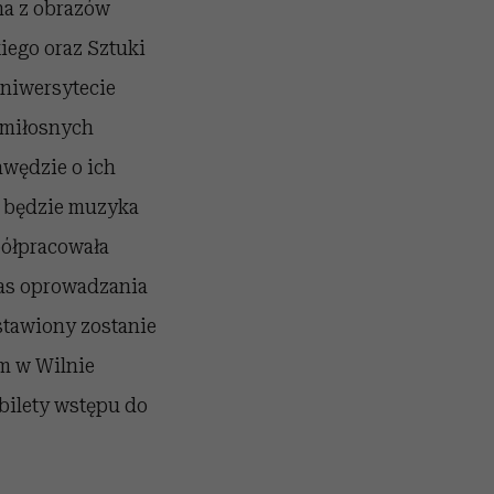
na z obrazów
iego oraz Sztuki
Uniwersytecie
 miłosnych
awędzie o ich
ć będzie muzyka
półpracowała
zas oprowadzania
stawiony zostanie
m w Wilnie
bilety wstępu do