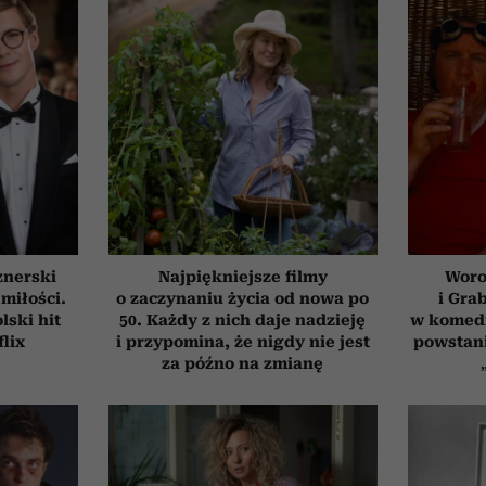
znerski
Najpiękniejsze filmy
Woro
 miłości.
o zaczynaniu życia od nowa po
i Gra
ski hit
50. Każdy z nich daje nadzieję
w komedi
flix
i przypomina, że nigdy nie jest
powstani
za późno na zmianę