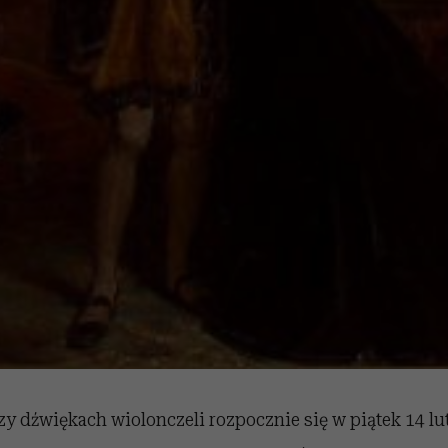
 dźwiękach wiolonczeli rozpocznie się w piątek 14 lut