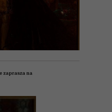
nił
relację z pieniędzmi
ane
zonu
 zaprasza na