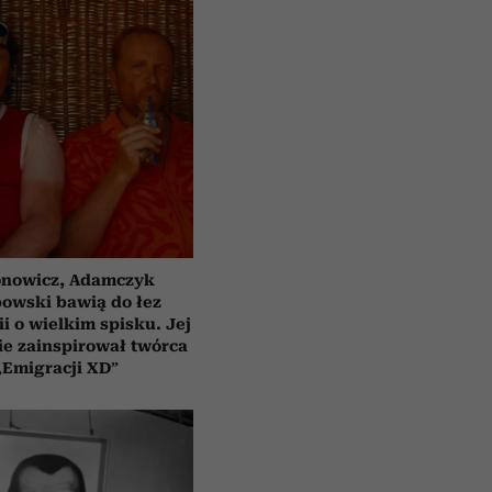
nowicz, Adamczyk
bowski bawią do łez
i o wielkim spisku. Jej
e zainspirował twórca
„Emigracji XD”