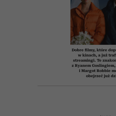
Dobre filmy, które dop
w kinach, a już traf
streamingi. Te znakom
z Ryanem Goslingiem,
i Margot Robbie m
obejrzeć już dz