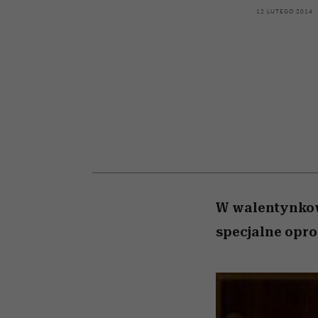
kawę z Kasią Miller”, s.
girls”
12 LUTEGO 2014
odc. 7]
W walentynko
specjalne opr