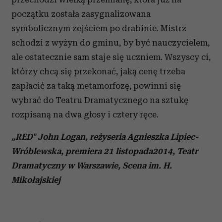
Partnerzy mogą połączyć te informacje z innymi danymi
początku została zasygnalizowana
otrzymanymi od Ciebie lub uzyskanymi podczas
symbolicznym zejściem po drabinie. Mistrz
korzystania z ich usług.
schodzi z wyżyn do gminu, by być nauczycielem,
ale ostatecznie sam staje się uczniem. Wszyscy ci,
którzy chcą się przekonać, jaką cenę trzeba
zapłacić za taką metamorfozę, powinni się
wybrać do Teatru Dramatycznego na sztukę
rozpisaną na dwa głosy i cztery ręce.
„RED"
John Logan,
reżyseria
Agnieszka Lipiec-
Wróblewska
, premiera 21 listopada2014, Teatr
Dramatyczny w Warszawie,
Scena im. H.
Mikołajskiej