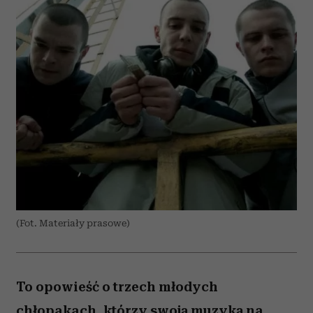
(Fot. Materiały prasowe)
To opowieść o trzech młodych
chłopakach, którzy swoją muzyką na