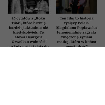
10 cytatów z „Roku
Ten film to historia
1984”, które brzmią
tysięcy Polek.
bardziej aktualnie niż
Magdalena Popławska
kiedykolwiek. Te
fenomenalnie zagrała
słowa George’a
zmęczoną życiem
Orwella o wolności
matkę, która w końcu
i władzy wciąż dają do
mówi „dość”
myślenia
FILMY
Woronowicz, Adamczyk i Grabowski
bawią do łez w komedii o wielkim
spisku. Jej powstanie zainspirował
twórca „Emigracji XD”