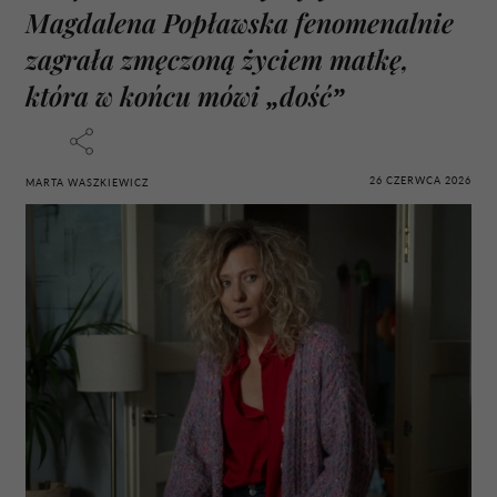
Magdalena Popławska fenomenalnie
zagrała zmęczoną życiem matkę,
która w końcu mówi „dość”
26 CZERWCA 2026
MARTA WASZKIEWICZ