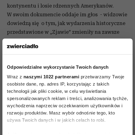
kontynentu i losie rdzennych Amerykanów.
W swoim dokumencie oddaje im głos - widzowie
dowiedzą się o tym, jak wydarzenia historyczne
przedstawione w „Zjawie” zmieniły na zawsze
społeczność indiańską w Ameryce Północnej.
Film„Nieznany świat: Na planie filmu Zjawa”
będzie można obejrzeć na National Geographic
Odpowiedzialne wykorzystanie Twoich danych
Channel. Premiera 5 lutego, o godz. 22
:00.
Wraz z
naszymi 1022 partnerami
przetwarzamy Twoje
osobiste dane, np. adres IP, korzystając z takich
technologii jak pliki cookie, w celu wyświetlania
spersonalizowanych reklam i treści, analizowania tychże,
wychodzenia naprzeciw oczekiwaniom użytkowników i
rozwoju produktów. Masz wybór odnośnie tego, kto
FILMY PRZYGODOWE
używa Twoich danych i w jakich celach to robi.
Jeśli wyrazisz na to zgodę, chcielibyśmy również: