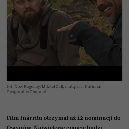
fot. New Regency/Mikkel Zall, mat.pras. National
Geographic Channel
Film Iñárritu otrzymał aż 12 nominacji do
Oscarów. Największe emocje budzi