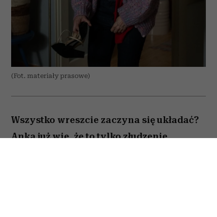
(Fot. materiały prasowe)
Wszystko wreszcie zaczyna się układać?
Anka już wie, że to tylko złudzenie.
Totalnie nieperfekcyjna pani domu
próbuje ogarnąć chaos codzienności,
rodzinne wyzwania i własne marzenia –
problem w tym, że nic nie idzie zgodnie z