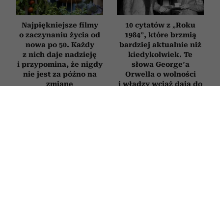
Najpiękniejsze filmy
10 cytatów z „Roku
o zaczynaniu życia od
1984”, które brzmią
nowa po 50. Każdy
bardziej aktualnie niż
z nich daje nadzieję
kiedykolwiek. Te
i przypomina, że nigdy
słowa George’a
nie jest za późno na
Orwella o wolności
zmianę
i władzy wciąż dają do
myślenia
FILMY
Woronowicz, Adamczyk i Grabowski
bawią do łez w komedii o wielkim
spisku. Jej powstanie zainspirował
twórca „Emigracji XD”