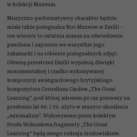
w kolekcji Muzeum.
i reklam, aby oferować funkcje społecznościowe i
analizować ruch w naszej witrynie. Informacje o tym, jak
Muzyczno-performatywny charakter będzie
korzystasz z naszej witryny, udostępniamy partnerom
społecznościowym, reklamowym i analitycznym.
miała także pożegnalna Noc Muzeów w Emilii –
Partnerzy mogą połączyć te informacje z innymi danymi
ten wieczór to ostatnia szansa na odwiedzenie
otrzymanymi od Ciebie lub uzyskanymi podczas
pawilonu i zajrzenie we wszystkie jego
korzystania z ich usług.
zakamarki i na robienie pożegnalnych zdjęć.
Główną przestrzeń Emilii wypełnią dźwięki
monumentalnej i rzadko wykonywanej
kompozycji awangardowego brytyjskiego
kompozytora Corneliusa Cardew „The Great
Learning”, pod której adresem po raz pierwszy na
przełomie lat 60. i 70. użyto w muzyce określenia
„minimalizm”. Wykonywane przez kolektyw
Strefa Wolnosłowa fragmenty „The Great
Learning” będą swego rodzaju środowiskiem