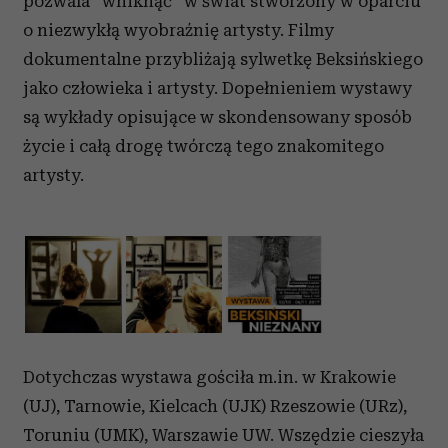
pozwala "wniknąć" w świat stworzony w oparciu
o niezwykłą wyobraźnię artysty. Filmy
dokumentalne przybliżają sylwetkę Beksińskiego
jako człowieka i artysty. Dopełnieniem wystawy
są wykłady opisujące w skondensowany sposób
życie i całą drogę twórczą tego znakomitego
artysty.
Dotychczas wystawa gościła m.in. w Krakowie
(UJ), Tarnowie, Kielcach (UJK) Rzeszowie (URz),
Toruniu (UMK), Warszawie UW. Wszędzie cieszyła