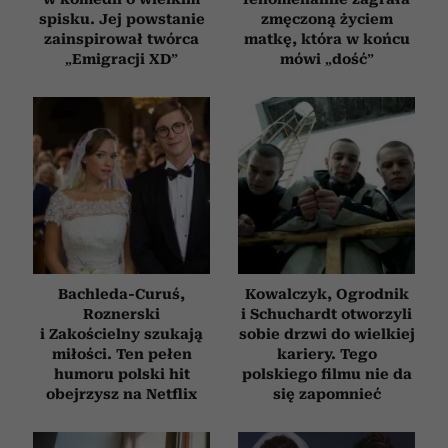
spisku. Jej powstanie
zmęczoną życiem
zainspirował twórca
matkę, która w końcu
„Emigracji XD”
mówi „dość”
Bachleda-Curuś,
Kowalczyk, Ogrodnik
Roznerski
i Schuchardt otworzyli
i Zakościelny szukają
sobie drzwi do wielkiej
miłości. Ten pełen
kariery. Tego
humoru polski hit
polskiego filmu nie da
obejrzysz na Netflix
się zapomnieć