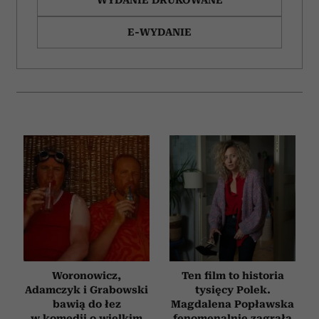
WYDANIE DRUKOWANE
E-WYDANIE
Woronowicz,
Ten film to historia
Adamczyk i Grabowski
tysięcy Polek.
bawią do łez
Magdalena Popławska
w komedii o wielkim
fenomenalnie zagrała