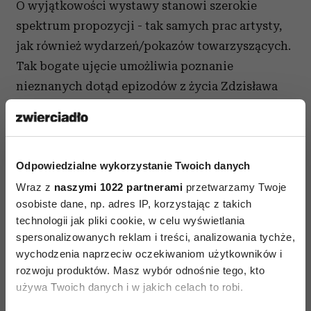
O wyjątkowości wystawy stanowi szerokie
spektrum propozycji - tak samych prac artysty,
jak również wydarzeń/pokazów towarzyszących.
Tak bogate ujęcie umożliwia poznanie
nieznanych dotąd epizodów z życia Zdzisława
Beksińskiego oraz nieznanych bliżej obszarów
jego aktywności artystycznej. Takiej wystawy
nie można przegapić.
Odpowiedzialne wykorzystanie Twoich danych
Zdzisław Beksiński
(1929-2005): wybitny
Wraz z
naszymi 1022 partnerami
przetwarzamy Twoje
artysta współczesny – fotografik, rzeźbiarz,
osobiste dane, np. adres IP, korzystając z takich
malarz, grafik. Urodzony w Sanoku. Po
technologii jak pliki cookie, w celu wyświetlania
ukończeniu Architektury na Politechnice
spersonalizowanych reklam i treści, analizowania tychże,
wychodzenia naprzeciw oczekiwaniom użytkowników i
Krakowskiej w 1955 roku powraca do rodzinnego
rozwoju produktów. Masz wybór odnośnie tego, kto
miasta. W latach 50. zajmuje się fotografią,
używa Twoich danych i w jakich celach to robi.
następnie rysunkiem, malarstwem, rzeźbą,