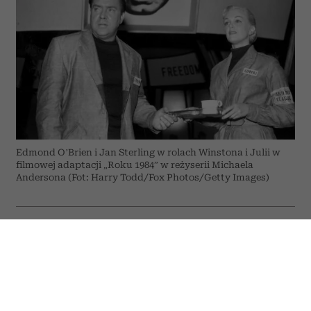
Edmond O’Brien i Jan Sterling w rolach Winstona i Julii w
filmowej adaptacji „Roku 1984” w reżyserii Michaela
Andersona (Fot: Harry Todd/Fox Photos/Getty Images)
ODSŁUCHAJ ARTYKUŁ
00:00
07:28