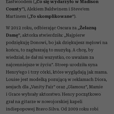
Eastwoodem (
„Co się wydarzyło w Madison
County”
), Alekiem Baldwinem i Steve’em
Martinem (
„To skomplikowane”
).
W 2012 roku, odbierając Oscara za
„Żelazną
Damę”
, aktorka stwierdziła: „Najpierw
podziękuję Donowi, bo jak dziękujesz mężowi na
końcu, to zagłuszają to muzyką. A chcę, by
wiedział, że dał mi wszystko, co uważam za
najcenniejsze w życiu”. Streep urodziła syna
Henry’ego i trzy córki, które wyglądają jak mama.
Louise jest modelką pozującą w reklamach Diora,
sesjach dla „Vanity Fair” oraz „Glamour”, Mamie
i Grace wybrały aktorstwo. Henry początkowo
grał na gitarze w nowojorskiej kapeli
indiepopowej Bravo Silva. Od 2009 roku robi