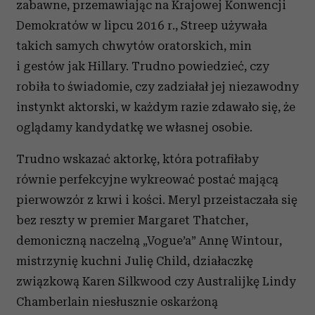
zabawne, przemawiając na Krajowej Konwencji
Demokratów w lipcu 2016 r., Streep używała
takich samych chwytów oratorskich, min
i gestów jak Hillary. Trudno powiedzieć, czy
robiła to świadomie, czy zadziałał jej niezawodny
instynkt aktorski, w każdym razie zdawało się, że
oglądamy kandydatkę we własnej osobie.
Trudno wskazać aktorkę, która potrafiłaby
równie perfekcyjne wykreować postać mającą
pierwowzór z krwi i kości. Meryl przeistaczała się
bez reszty w premier Margaret Thatcher,
demoniczną naczelną „Vogue’a” Annę Wintour,
mistrzynię kuchni Julię Child, działaczkę
związkową Karen Silkwood czy Australijkę Lindy
Chamberlain niesłusznie oskarżoną