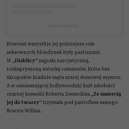
A post shared by...
Również wszystkie jej późniejsze role
seksownych blondynek były pastiszami.
W
„Diablicy”
zagrała narcystyczną,
rozkapryszoną autorkę romansów, która bez
skrupułów kradnie męża szarej domowej myszce.
A w ośmieszającej hollywoodzki kult młodości
czarnej komedii Roberta Zemeckisa
„Ze śmiercią
jej do twarzy”
trzymała pod pantoflem samego
Bruce’a Willisa.