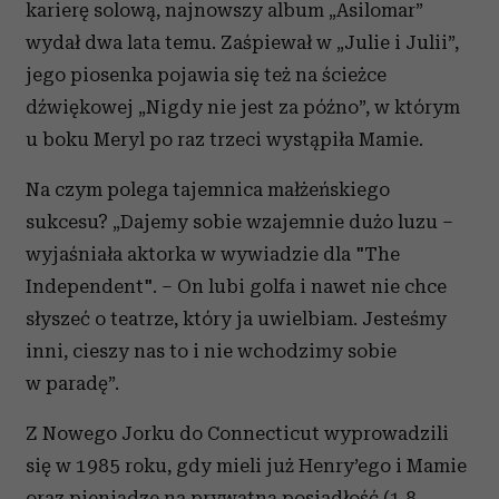
karierę solową, najnowszy album „Asilomar”
wydał dwa lata temu. Zaśpiewał w „Julie i Julii”,
jego piosenka pojawia się też na ścieżce
dźwiękowej „Nigdy nie jest za późno”, w którym
u boku Meryl po raz trzeci wystąpiła Mamie.
Na czym polega tajemnica małżeńskiego
sukcesu? „Dajemy sobie wzajemnie dużo luzu –
wyjaśniała aktorka w wywiadzie dla "The
Independent". – On lubi golfa i nawet nie chce
słyszeć o teatrze, który ja uwielbiam. Jesteśmy
inni, cieszy nas to i nie wchodzimy sobie
w paradę”.
Z Nowego Jorku do Connecticut wyprowadzili
się w 1985 roku, gdy mieli już Henry’ego i Mamie
oraz pieniądze na prywatną posiadłość (1,8