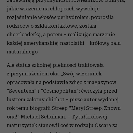
zapewniają przychylności rówieśników. Odkryła,
jakie wrażenie na chłopcach wywołuje
rozjaśnianie włosów perhydrolem, poprosiła
rodziców o szkła kontaktowe, została
cheerleaderką, a potem – realizując marzenie
każdej amerykańskiej nastolatki – królową balu
maturalnego.
Ale status szkolnej piękności traktowała
z przymrużeniem oka. „Swój wizerunek
opracowała na podstawie zdjęć z magazynów
"Seventeen" i "Cosmopolitan"; ćwiczyła przed
lustrem zalotny chichot – pisze autor wydanej
rok temu biografii Streep "Meryl Streep. Znowu
ona!" Michael Schulman. – Tytuł królowej
maturzystek stanowił coś w rodzaju Oscara za