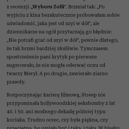
z recenzji
„Wyboru Zofii
”. Brzmiał tak: „Po
wyjściu z kina bezskutecznie próbowałam sobie
uświadomić, jaka jest od szyi w dół”, ale
dziennikarze na ogół przytaczają go błędnie:
„Nie potrafi grać od szyi w dół”, pewnie dlatego,
że tak brzmi bardziej złośliwie. Tymczasem
spostrzeżenie pani krytyk po pierwsze
sugerowało, że nie mogła oderwać oczu od
twarzy Meryl. A po drugie, zawierało ziarno
prawdy.
Rozpoczynając karierę filmową, Streep nie
przypominała hollywoodzkiej seksbomby z lat
40. i 50. ani modnego dekadę później typu
kociaka. Trudno orzec, czy była piękna, czy
przeciętna, bo umiała być i taka, i taka. W blasku