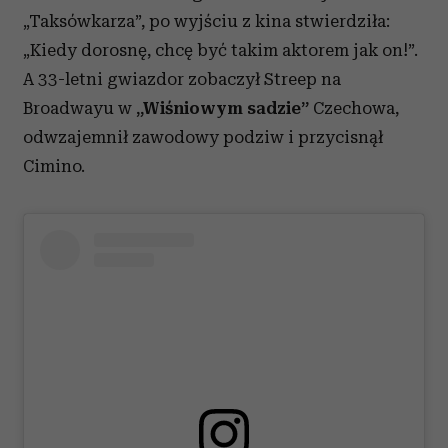
„Taksówkarza”, po wyjściu z kina stwierdziła:
Partnerzy mogą połączyć te informacje z innymi danymi
otrzymanymi od Ciebie lub uzyskanymi podczas
„Kiedy dorosnę, chcę być takim aktorem jak on!”.
korzystania z ich usług.
A 33-letni gwiazdor zobaczył Streep na
Broadwayu w
„Wiśniowym sadzie”
Czechowa,
odwzajemnił zawodowy podziw i przycisnął
Cimino.