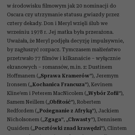
w środowisku filmowym jak 20 nominacji do
Oscara czy utrzymanie statusu gwiazdy przez
cztery dekady. Don i Meryl wzięli ślub we
wrześniu 1978 r. Jej matka była przerażona.
Uważała, że Meryl podjęła decyzję impulsywnie,
by zagłuszyć rozpacz. Tymczasem małżeństwo
przetrwało 77 filmów i kilkanaście – wyłącznie
ekranowych – romansów, m.in. z: Dustinem
Hoffmanem (
„Sprawa Kramerów”
), Jeremym
Ironsem (
„Kochanica Francuza”
), Kevinem
Kline’em i Peterem MacNicolem (
„Wybór Zofii”
),
Samem Neillem (
„Obfitość”
), Robertem
Redfordem (
„Pożegnanie z Afryką”
), Jackiem
Nicholsonem (
„Zgaga”
,
„Chwasty”
), Dennisem
Quaidem (
„Pocztówki znad krawędzi”
), Clintem