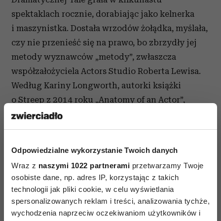
spektaklach rocznie, dorabiając jako kelnerka
i maszynistka. Dostała wrzodów żołądka, myślała,
czy nie przenieść się na prawo, bo zbrzydły jej
metody wyznawców „metody”, zwłaszcza
współzałożyciela Actors Studio Roberta Lewisa.
Według Kariny Longworth, autorki książki
o Streep z 2014 roku „Anatomy of an Actor”,
dziewczyna uważała, że „ćwiczenia oparte na
ingerowaniu w najintymniejsze sfery życia są
odrażające”.
Odpowiedzialne wykorzystanie Twoich danych
W 1975 roku z dyplomem w kieszeni wróciła do
Wraz z
naszymi 1022 partnerami
przetwarzamy Twoje
osobiste dane, np. adres IP, korzystając z takich
rodzinnego New Jersey, by po krótkich
technologii jak pliki cookie, w celu wyświetlania
wakacjach u rodziców przeprowadzić się za
spersonalizowanych reklam i treści, analizowania tychże,
rzekę, gdzie płonęły światła Broadwayu. Tam
wychodzenia naprzeciw oczekiwaniom użytkowników i