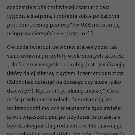
spędzanie z bliskimi więcej czasu niż dwa
tygodnie sierpnia, i robienie sobie po każdym
porodzie rocznej przerwy” [w USA nie istnieją
urlopy macierzyńskie – przyp. red.].
Gwiazda twierdzi, że wbrew stereotypom tak
samo ustawia priorytety wiele znanych aktorek:
„Dla facetów wszystko, co robią, jest rywalizacją
(który dalej siknie), ciągłym liczeniem punktów
(Zdobyłem dziesięć na dziesięć czy może tylko
dziewięć?). My, kobiety, sikamy inaczej”. Choć
może przebierać w rolach, denerwuje ją, że
hollywoodzki moloch nieustannie żąda świeżej
krwi i większość pań po trzydziestce przestaje
być atrakcyjna dla producentów. Przemawiając
na rozdaniu nagród Gildii Aktorów Ekranowych