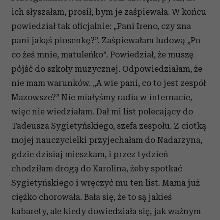
ich słyszałam, prosił, bym je zaśpiewała. W końcu
powiedział tak oficjalnie: „Pani Ireno, czy zna
pani jakąś piosenkę?”. Zaśpiewałam ludową „Po
co żeś mnie, matuleńko”. Powiedział, że muszę
pójść do szkoły muzycznej. Odpowiedziałam, że
nie mam warunków. „A wie pani, co to jest zespół
Mazowsze?” Nie miałyśmy radia w internacie,
więc nie wiedziałam. Dał mi list polecający do
Tadeusza Sygietyńskiego, szefa zespołu. Z ciotką
mojej nauczycielki przyjechałam do Nadarzyna,
gdzie dzisiaj mieszkam, i przez tydzień
chodziłam drogą do Karolina, żeby spotkać
Sygietyńskiego i wręczyć mu ten list. Mama już
ciężko chorowała. Bała się, że to są jakieś
kabarety, ale kiedy dowiedziała się, jak ważnym