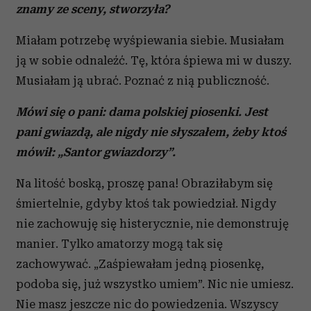
znamy ze sceny, stworzyła?
Miałam potrzebę wyśpiewania siebie. Musiałam
ją w sobie odnaleźć. Tę, która śpiewa mi w duszy.
Musiałam ją ubrać. Poznać z nią publiczność.
Mówi się o pani: dama polskiej piosenki. Jest
pani gwiazdą, ale nigdy nie słyszałem, żeby ktoś
mówił: „Santor gwiazdorzy”.
Na litość boską, proszę pana! Obraziłabym się
śmiertelnie, gdyby ktoś tak powiedział. Nigdy
nie zachowuję się histerycznie, nie demonstruję
manier. Tylko amatorzy mogą tak się
zachowywać. „Zaśpiewałam jedną piosenkę,
podoba się, już wszystko umiem”. Nic nie umiesz.
Nie masz jeszcze nic do powiedzenia. Wszyscy