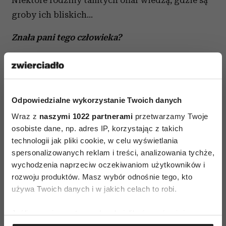
Niektóre rodziny tamtych ofiar wiedzą, gdzie są
groby ich bliskich…
Znała pani tego człowieka?
Tak, z imienia i nazwiska. Całą okupację mieszkał
w Solcu.
Wybaczyła pani?
Odpowiedzialne wykorzystanie Twoich danych
Wraz z
naszymi 1022 partnerami
przetwarzamy Twoje
Jestem chrześcijanką, więc powinnam wybaczyć.
osobiste dane, np. adres IP, korzystając z takich
Ale mam z tym kłopot. Zachowałam pamięć i ona,
technologii jak pliki cookie, w celu wyświetlania
proszę pana, nie umie wybaczyć. Nie ma powodu,
spersonalizowanych reklam i treści, analizowania tychże,
żeby ludzie zabijali. Nie rozumiem tego. Nie
wychodzenia naprzeciw oczekiwaniom użytkowników i
rozwoju produktów. Masz wybór odnośnie tego, kto
akceptuję, że ktoś uważa siebie za Boga i może
używa Twoich danych i w jakich celach to robi.
odebrać innemu życie.
Jeśli wyrazisz na to zgodę, chcielibyśmy również:
Kiedy dowiedziała się pani, co się stało?