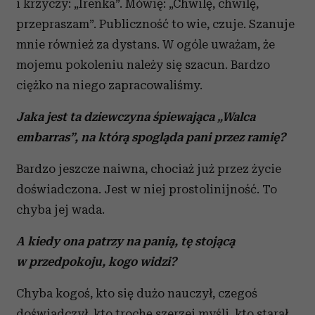
i krzyczy: „Irenka”. Mówię: „Chwilę, chwilę,
przepraszam”. Publiczność to wie, czuje. Szanuje
mnie również za dystans. W ogóle uważam, że
mojemu pokoleniu należy się szacun. Bardzo
ciężko na niego zapracowaliśmy.
Jaka jest ta dziewczyna śpiewająca „Walca
embarras”, na którą spogląda pani przez ramię?
Bardzo jeszcze naiwna, chociaż już przez życie
doświadczona. Jest w niej prostolinijność. To
chyba jej wada.
A kiedy ona patrzy na panią, tę stojącą
w przedpokoju, kogo widzi?
Chyba kogoś, kto się dużo nauczył, czegoś
doświadczył, kto trochę szerzej myśli, kto starał