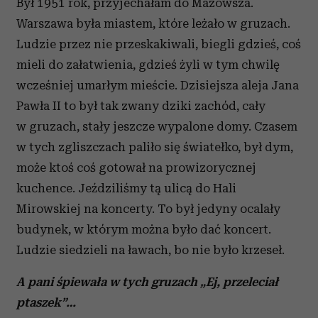
Był 1951 rok, przyjechałam do Mazowsza.
Warszawa była miastem, które leżało w gruzach.
Ludzie przez nie przeskakiwali, biegli gdzieś, coś
mieli do załatwienia, gdzieś żyli w tym chwilę
wcześniej umarłym mieście. Dzisiejsza aleja Jana
Pawła II to był tak zwany dziki zachód, cały
w gruzach, stały jeszcze wypalone domy. Czasem
w tych zgliszczach paliło się światełko, był dym,
może ktoś coś gotował na prowizorycznej
kuchence. Jeździliśmy tą ulicą do Hali
Mirowskiej na koncerty. To był jedyny ocalały
budynek, w którym można było dać koncert.
Ludzie siedzieli na ławach, bo nie było krzeseł.
A pani śpiewała w tych gruzach „Ej, przeleciał
ptaszek”…