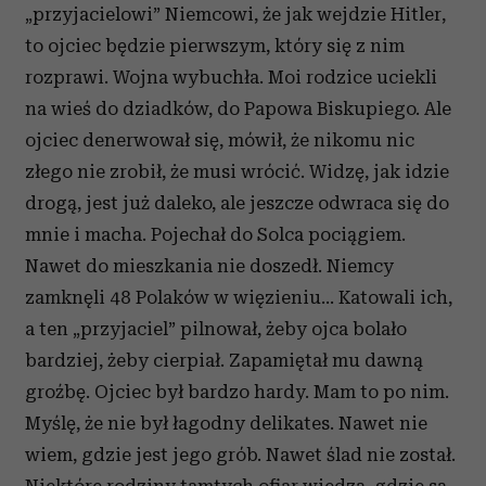
„przyjacielowi” Niemcowi, że jak wejdzie Hitler,
to ojciec będzie pierwszym, który się z nim
rozprawi. Wojna wybuchła. Moi rodzice uciekli
na wieś do dziadków, do Papowa Biskupiego. Ale
ojciec denerwował się, mówił, że nikomu nic
złego nie zrobił, że musi wrócić. Widzę, jak idzie
drogą, jest już daleko, ale jeszcze odwraca się do
mnie i macha. Pojechał do Solca pociągiem.
Nawet do mieszkania nie doszedł. Niemcy
zamknęli 48 Polaków w więzieniu… Katowali ich,
a ten „przyjaciel” pilnował, żeby ojca bolało
bardziej, żeby cierpiał. Zapamiętał mu dawną
groźbę. Ojciec był bardzo hardy. Mam to po nim.
Myślę, że nie był łagodny delikates. Nawet nie
wiem, gdzie jest jego grób. Nawet ślad nie został.