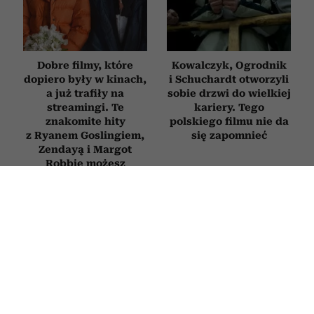
Dobre filmy, które
Kowalczyk, Ogrodnik
dopiero były w kinach,
i Schuchardt otworzyli
a już trafiły na
sobie drzwi do wielkiej
streamingi. Te
kariery. Tego
znakomite hity
polskiego filmu nie da
z Ryanem Goslingiem,
się zapomnieć
Zendayą i Margot
Robbie możesz
obejrzeć już dziś
FILMY
Najpiękniejsze filmy o zaczynaniu
życia od nowa po 50. Każdy z nich
daje nadzieję i przypomina, że nigdy