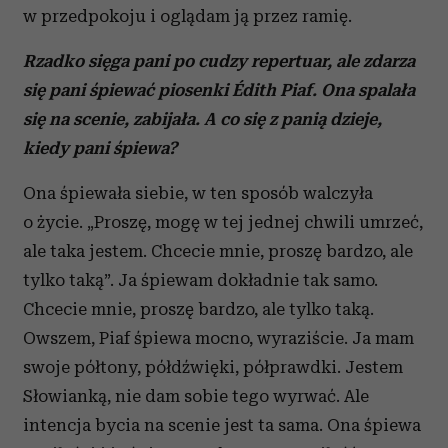
w przedpokoju i oglądam ją przez ramię.
Rzadko sięga pani po cudzy repertuar, ale zdarza
się pani śpiewać piosenki Édith Piaf. Ona spalała
się na scenie, zabijała. A co się z panią dzieje,
kiedy pani śpiewa?
Ona śpiewała siebie, w ten sposób walczyła
o życie. „Proszę, mogę w tej jednej chwili umrzeć,
ale taka jestem. Chcecie mnie, proszę bardzo, ale
tylko taką”. Ja śpiewam dokładnie tak samo.
Chcecie mnie, proszę bardzo, ale tylko taką.
Owszem, Piaf śpiewa mocno, wyraziście. Ja mam
swoje półtony, półdźwięki, półprawdki. Jestem
Słowianką, nie dam sobie tego wyrwać. Ale
intencja bycia na scenie jest ta sama. Ona śpiewa