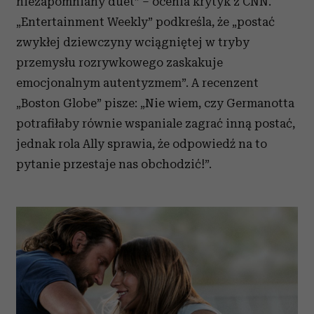
niezapomniany duet” – ocenia krytyk z CNN.
„Entertainment Weekly” podkreśla, że „postać
zwykłej dziewczyny wciągniętej w tryby
przemysłu rozrywkowego zaskakuje
emocjonalnym autentyzmem”. A recenzent
„Boston Globe” pisze: „Nie wiem, czy Germanotta
potrafiłaby równie wspaniale zagrać inną postać,
jednak rola Ally sprawia, że odpowiedź na to
pytanie przestaje nas obchodzić!”.