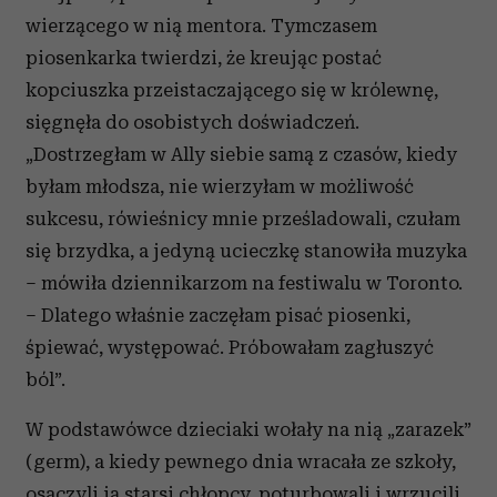
wierzącego w nią mentora. Tymczasem
piosenkarka twierdzi, że kreując postać
kopciuszka przeistaczającego się w królewnę,
sięgnęła do osobistych doświadczeń.
„Dostrzegłam w Ally siebie samą z czasów, kiedy
byłam młodsza, nie wierzyłam w możliwość
sukcesu, rówieśnicy mnie prześladowali, czułam
się brzydka, a jedyną ucieczkę stanowiła muzyka
– mówiła dziennikarzom na festiwalu w Toronto.
– Dlatego właśnie zaczęłam pisać piosenki,
śpiewać, występować. Próbowałam zagłuszyć
ból”.
W podstawówce dzieciaki wołały na nią „zarazek”
(germ), a kiedy pewnego dnia wracała ze szkoły,
osaczyli ją starsi chłopcy, poturbowali i wrzucili