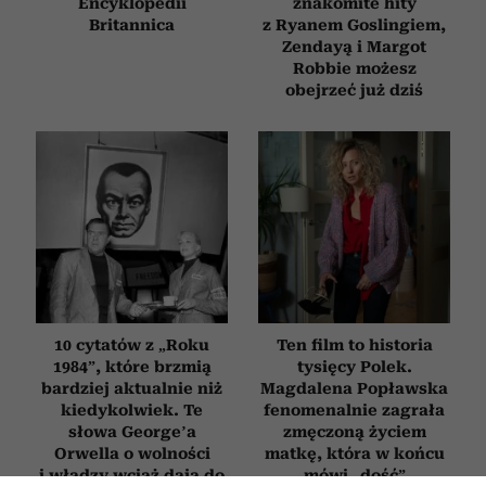
Encyklopedii
znakomite hity
Britannica
z Ryanem Goslingiem,
Zendayą i Margot
Robbie możesz
obejrzeć już dziś
10 cytatów z „Roku
Ten film to historia
1984”, które brzmią
tysięcy Polek.
bardziej aktualnie niż
Magdalena Popławska
kiedykolwiek. Te
fenomenalnie zagrała
słowa George’a
zmęczoną życiem
Orwella o wolności
matkę, która w końcu
i władzy wciąż dają do
mówi „dość”