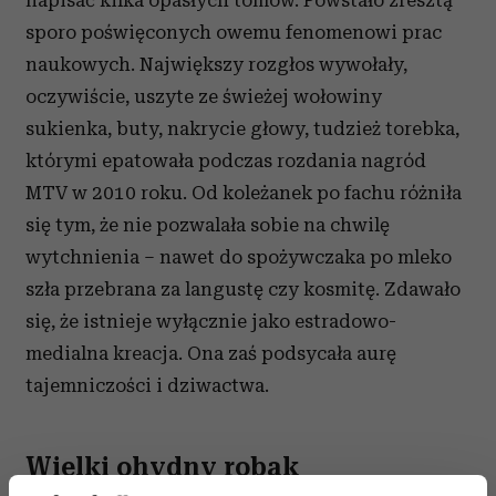
sporo poświęconych owemu fenomenowi prac
naukowych. Największy rozgłos wywołały,
oczywiście, uszyte ze świeżej wołowiny
sukienka, buty, nakrycie głowy, tudzież torebka,
którymi epatowała podczas rozdania nagród
MTV w 2010 roku. Od koleżanek po fachu różniła
się tym, że nie pozwalała sobie na chwilę
wytchnienia – nawet do spożywczaka po mleko
szła przebrana za langustę czy kosmitę. Zdawało
się, że istnieje wyłącznie jako estradowo-
medialna kreacja. Ona zaś podsycała aurę
tajemniczości i dziwactwa.
Wielki ohydny robak