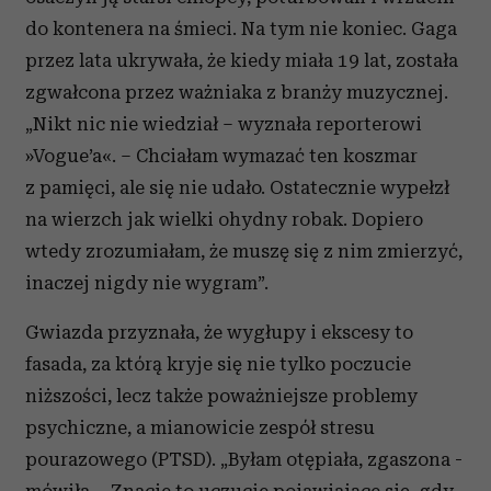
do kontenera na śmieci. Na tym nie koniec. Gaga
przez lata ukrywała, że kiedy miała 19 lat, została
zgwałcona przez ważniaka z branży muzycznej.
„Nikt nic nie wiedział – wyznała reporterowi
»Vogue’a«. – Chciałam wymazać ten koszmar
z pamięci, ale się nie udało. Ostatecznie wypełzł
na wierzch jak wielki ohydny robak. Dopiero
wtedy zrozumiałam, że muszę się z nim zmierzyć,
inaczej nigdy nie wygram”.
Gwiazda przyznała, że wygłupy i ekscesy to
fasada, za którą kryje się nie tylko poczucie
niższości, lecz także poważniejsze problemy
psychiczne, a mianowicie zespół stresu
pourazowego (PTSD). „Byłam otępiała, zgaszona -
mówiła. - Znacie to uczucie pojawiające się, gdy