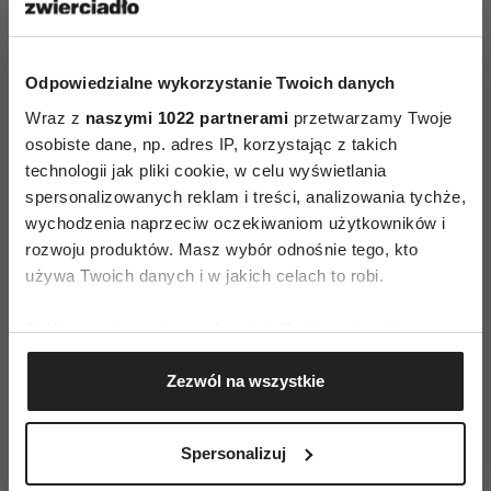
Po hollywoodzkim debiucie stworzyła nowy
wizerunek, wcieliła się we włoską gwiazdę
filmową z lat 50. – Monicę Vitti czy ufarbowaną
Odpowiedzialne wykorzystanie Twoich danych
na platynowy blond Sophię Loren. Tyle że
Wraz z
naszymi 1022 partnerami
przetwarzamy Twoje
w przeciwieństwie do nich – jak głosi tytuł
osobiste dane, np. adres IP, korzystając z takich
technologii jak pliki cookie, w celu wyświetlania
dokumentalnego filmu Netflixa
„Gaga: Five Foot
spersonalizowanych reklam i treści, analizowania tychże,
Two”
– ma 157 cm wzrostu. I tu dochodzimy do
wychodzenia naprzeciw oczekiwaniom użytkowników i
sedna sprawy: artystka przez całe życie zmagała
rozwoju produktów. Masz wybór odnośnie tego, kto
się z własnym wyglądem. Jej przebieranki oraz
używa Twoich danych i w jakich celach to robi.
wygłupy tak naprawdę stanowiły efekt
Jeśli wyrazisz na to zgodę, chcielibyśmy również:
kompleksów – i w tym sensie były jak najbardziej
Gromadzić dane dotyczące Twojej lokalizacji
szczere, a nie obliczone jedynie na wywołanie
Zezwól na wszystkie
geograficznej z dokładnością nawet do kilku metrów
skandalu czy rozgłosu. Używała rozlicznych
Identyfikować Twoje urządzenie, aktywnie
masek, ponieważ nie akceptowała swojej
analizując charakteryzującego je zbiory danych
Spersonalizuj
fizyczności.
(fingerprinting, czyli wirtualny odcisk palca)