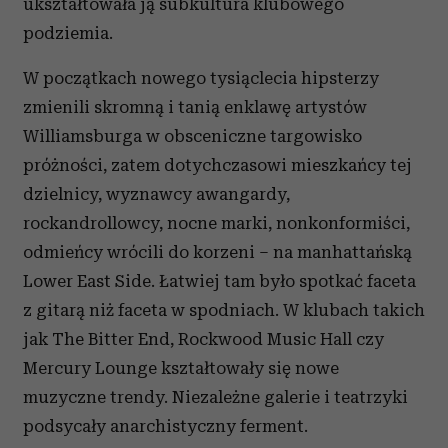
ukształtowała ją subkultura klubowego
podziemia.
W początkach nowego tysiąclecia hipsterzy
zmienili skromną i tanią enklawę artystów
Williamsburga w obsceniczne targowisko
próżności, zatem dotychczasowi mieszkańcy tej
dzielnicy, wyznawcy awangardy,
rockandrollowcy, nocne marki, nonkonformiści,
odmieńcy wrócili do korzeni – na manhattańską
Lower East Side. Łatwiej tam było spotkać faceta
z gitarą niż faceta w spodniach. W klubach takich
jak The Bitter End, Rockwood Music Hall czy
Mercury Lounge kształtowały się nowe
muzyczne trendy. Niezależne galerie i teatrzyki
podsycały anarchistyczny ferment.