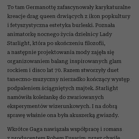
To tam Germanottę zafascynowały karykaturalne
kreacje drag queen drwiących z ikon popkultury
i fetyszystyczna estetyka burleski. Poznała
animatorkę nocnego życia dzielnicy Lady
Starlight, która po skończeniu filozofii,
a następnie projektowania mody zajęła się
organizowaniem balang inspirowanych glam
rockiem i disco lat 70. Razem stworzyły duet
taneczno-muzyczny nierzadko kończący występ
podpaleniem ściągniętych majtek. Starlight
namówiła koleżankę do zwariowanych
eksperymentów wizerunkowych. I na dobrą
sprawę właśnie ona była akuszerką gwiazdy.
Wkrótce Gaga nawiązała współpracę i romans
z producentem Robem Fusarim, przez chwilę