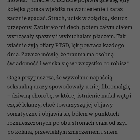
kolejka górska wjeżdża na wzniesienie i zaraz
zacznie spadać. Strach, ucisk w żołądku, skurcz
przepony. Zapierało mi dech, potem całym ciałem
wstrząsały spazmy i wybuchałam płaczem. Tak
właśnie żyją ofiary PTSD, lęk powraca każdego
dnia. Zawsze mówię, że trauma ma osobną
świadomość i wciska się we wszystko co robisz”.
Gaga przypuszcza, że wywołane napaścią
seksualną urazy spowodowały u niej fibromalgię
– dziwną chorobę, w której istnienie nadal wątpi
część lekarzy, choć towarzyszą jej objawy
somatyczne i objawia się bólem w punktach
rozmieszczonych po obu stronach ciała od szyi
po kolana, przewlekłym zmęczeniem i snem