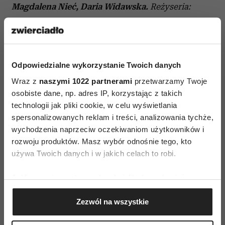
Magdalena Nieć, Daria Widawska
.
Reżyseria:
Tomasz Obara
.
Autor: Miro Gavran. Tłumaczenie:
Anna Tuszyńska. Teatr Kamienica.
Odpowiedzialne wykorzystanie Twoich danych
Wraz z
naszymi 1022 partnerami
przetwarzamy Twoje
osobiste dane, np. adres IP, korzystając z takich
technologii jak pliki cookie, w celu wyświetlania
spersonalizowanych reklam i treści, analizowania tychże,
AUTOPROMOCJA
wychodzenia naprzeciw oczekiwaniom użytkowników i
rozwoju produktów. Masz wybór odnośnie tego, kto
używa Twoich danych i w jakich celach to robi.
Jeśli wyrazisz na to zgodę, chcielibyśmy również:
Gromadzić dane dotyczące Twojej lokalizacji
Zezwól na wszystkie
geograficznej z dokładnością nawet do kilku metrów
Identyfikować Twoje urządzenie, aktywnie