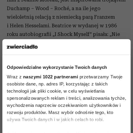
Duchamp – Wood – Roché, a na ile jego
wieloletnią relacją z niemiecką parą Franzem
i Helen Hesselami. Beatrice w wydanej w 1986
roku autobiografii „I Shock Myself” pisała: „Nie
potrafię powiedzieć, jakie
wspomnienia i epizody inspirowały Rochégo, ale
bohaterowie zdają się żyć naszym życiem”.
Odpowiedzialne wykorzystanie Twoich danych
37-letni Roché przyjechał do Nowego Jorku
Wraz z
naszymi 1022 partnerami
przetwarzamy Twoje
w czasie pierwszej wojny jako doradca rządowy
osobiste dane, np. adres IP, korzystając z takich
Naczelnej Komisji Francuskiej w Waszyngtonie.
technologii jak pliki cookie, w celu wyświetlania
spersonalizowanych reklam i treści, analizowania tychże,
Chciał być dyplomatą, parał się dziennikarstwem,
wychodzenia naprzeciw oczekiwaniom użytkowników i
dorabiał jako marszand. Był przystojny,
rozwoju produktów. Masz wybór odnośnie tego, kto
inteligentny, znał cały artystyczny Paryż.
używa Twoich danych i w jakich celach to robi.
Duchampa spotkał w Nowym Jorku – i ich