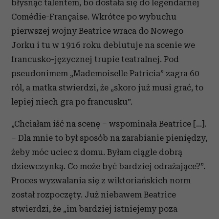
błysnąć talentem, bo dostała się do legendarnej
Comédie-Française. Wkrótce po wybuchu
pierwszej wojny Beatrice wraca do Nowego
Jorku i tu w 1916 roku debiutuje na scenie we
francusko-języcznej trupie teatralnej. Pod
pseudonimem „Mademoiselle Patricia” zagra 60
ról, a matka stwierdzi, że „skoro już musi grać, to
lepiej niech gra po francusku”.
„Chciałam iść na scenę – wspominała Beatrice [...].
– Dla mnie to był sposób na zarabianie pieniędzy,
żeby móc uciec z domu. Byłam ciągle dobrą
dziewczynką. Co może być bardziej odrażające?”.
Proces wyzwalania się z wiktoriańskich norm
został rozpoczęty. Już niebawem Beatrice
stwierdzi, że „im bardziej istniejemy poza