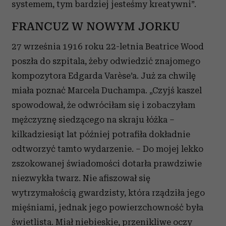
systemem, tym bardziej jesteśmy kreatywni”.
FRANCUZ W NOWYM JORKU
27 września 1916 roku 22-letnia Beatrice Wood
poszła do szpitala, żeby odwiedzić znajomego
kompozytora Edgarda Varèse’a. Już za chwilę
miała poznać Marcela Duchampa. „Czyjś kaszel
spowodował, że odwróciłam się i zobaczyłam
mężczyznę siedzącego na skraju łóżka –
kilkadziesiąt lat później potrafiła dokładnie
odtworzyć tamto wydarzenie. – Do mojej lekko
zszokowanej świadomości dotarła prawdziwie
niezwykła twarz. Nie afiszował się
wytrzymałością gwardzisty, która rządziła jego
mięśniami, jednak jego powierzchowność była
świetlista. Miał niebieskie, przenikliwe oczy