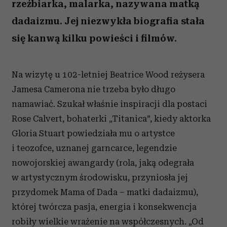
rzeźbiarka, malarka, nazywana matką
dadaizmu. Jej niezwykła biografia stała
się kanwą kilku powieści i filmów.
Na wizytę u 102-letniej Beatrice Wood reżysera
Jamesa Camerona nie trzeba było długo
namawiać. Szukał właśnie inspiracji dla postaci
Rose Calvert, bohaterki „Titanica”, kiedy aktorka
Gloria Stuart powiedziała mu o artystce
i teozofce, uznanej garncarce, legendzie
nowojorskiej awangardy (rola, jaką odegrała
w artystycznym środowisku, przyniosła jej
przydomek Mama of Dada – matki dadaizmu),
której twórcza pasja, energia i konsekwencja
robiły wielkie wrażenie na współczesnych. „Od