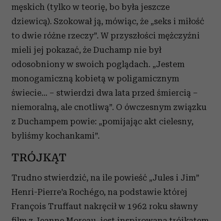
męskich (tylko w teorię, bo była jeszcze
dziewicą). Szokował ją, mówiąc, że „seks i miłość
to dwie różne rzeczy”. W przyszłości mężczyźni
mieli jej pokazać, że Duchamp nie był
odosobniony w swoich poglądach. „Jestem
monogamiczną kobietą w poligamicznym
świecie… – stwierdzi dwa lata przed śmiercią –
niemoralną, ale cnotliwą”. O ówczesnym związku
z Duchampem powie: „pomijając akt cielesny,
byliśmy kochankami”.
TRÓJKĄT
Trudno stwierdzić, na ile powieść „Jules i Jim”
Henri-Pierre’a Rochégo, na podstawie której
François Truffaut nakręcił w 1962 roku sławny
film z Jeanne Moreau, jest inspirowana trójkątem