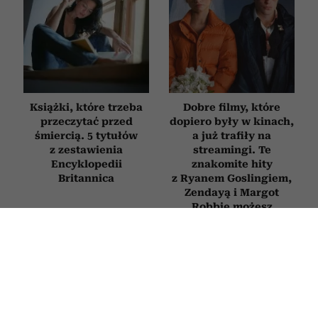
Książki, które trzeba
Dobre filmy, które
przeczytać przed
dopiero były w kinach,
śmiercią. 5 tytułów
a już trafiły na
z zestawienia
streamingi. Te
Encyklopedii
znakomite hity
Britannica
z Ryanem Goslingiem,
Zendayą i Margot
Robbie możesz
obejrzeć już dziś
FILMY
Kowalczyk, Ogrodnik i Schuchardt