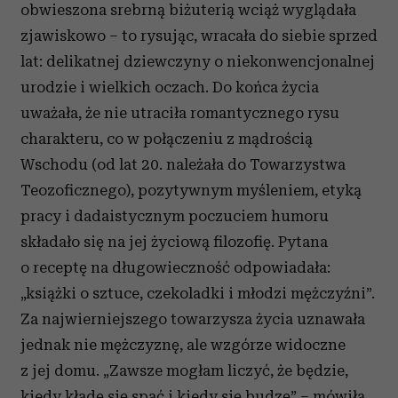
obwieszona srebrną biżuterią wciąż wyglądała
zjawiskowo – to rysując, wracała do siebie sprzed
lat: delikatnej dziewczyny o niekonwencjonalnej
urodzie i wielkich oczach. Do końca życia
uważała, że nie utraciła romantycznego rysu
charakteru, co w połączeniu z mądrością
Wschodu (od lat 20. należała do Towarzystwa
Teozoficznego), pozytywnym myśleniem, etyką
pracy i dadaistycznym poczuciem humoru
składało się na jej życiową filozofię. Pytana
o receptę na długowieczność odpowiadała:
„książki o sztuce, czekoladki i młodzi mężczyźni”.
Za najwierniejszego towarzysza życia uznawała
jednak nie mężczyznę, ale wzgórze widoczne
z jej domu. „Zawsze mogłam liczyć, że będzie,
kiedy kładę się spać i kiedy się budzę” – mówiła.