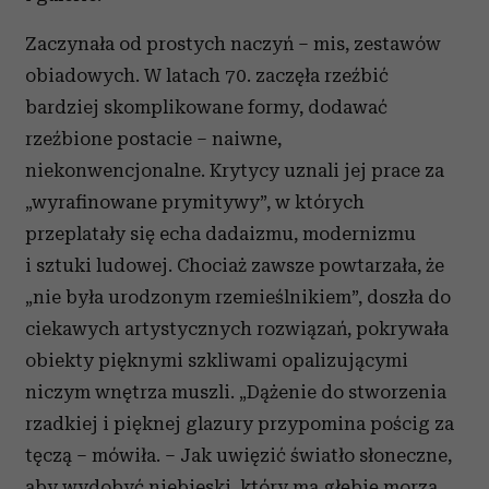
Zaczynała od prostych naczyń – mis, zestawów
obiadowych. W latach 70. zaczęła rzeźbić
bardziej skomplikowane formy, dodawać
rzeźbione postacie – naiwne,
niekonwencjonalne. Krytycy uznali jej prace za
„wyrafinowane prymitywy”, w których
przeplatały się echa dadaizmu, modernizmu
i sztuki ludowej. Chociaż zawsze powtarzała, że
„nie była urodzonym rzemieślnikiem”, doszła do
ciekawych artystycznych rozwiązań, pokrywała
obiekty pięknymi szkliwami opalizującymi
niczym wnętrza muszli. „Dążenie do stworzenia
rzadkiej i pięknej glazury przypomina pościg za
tęczą – mówiła. – Jak uwięzić światło słoneczne,
aby wydobyć niebieski, który ma głębię morza,