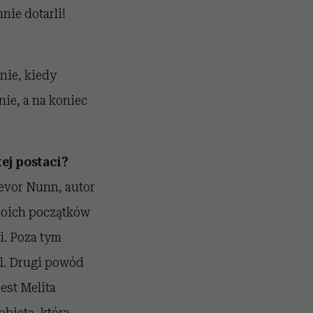
nie dotarli!
nie, kiedy
nie, a na koniec
ej postaci?
revor Nunn, autor
 moich początków
i. Poza tym
el. Drugi powód
est Melita
bietą, która