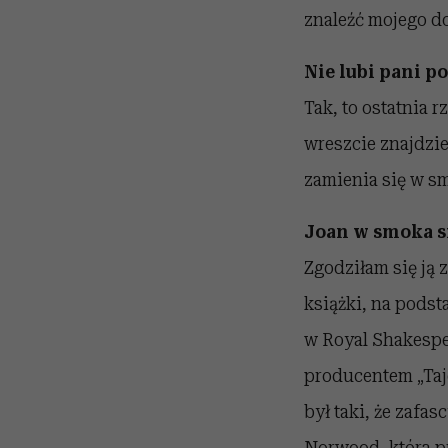
znaleźć mojego do
Nie lubi pani p
Tak, to ostatnia 
wreszcie znajdzie 
zamienia się w s
Joan w smoka si
Zgodziłam się ją 
książki, na podst
w Royal Shakespe
producentem „Taje
był taki, że zafa
Norwood, która p