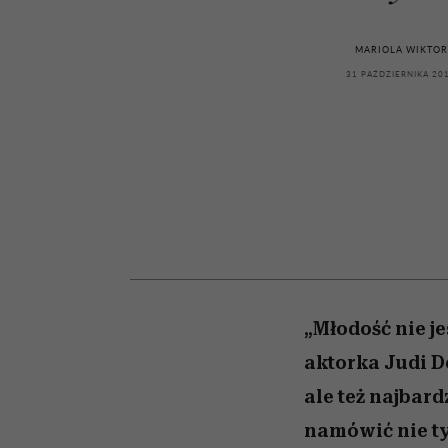
kawę z Kasią Miller”, s.
girls”
odc. 7]
MARIOLA WIKTOR
31 PAŹDZIERNIKA 20
„Młodość nie j
aktorka Judi D
ale też najbar
namówić nie ty