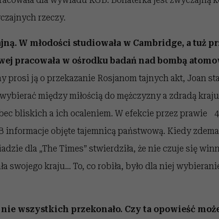
zajnych rzeczy.
ajną. W młodości studiowała w Cambridge, a tuż 
owej pracowała w ośrodku badań nad bombą atom
y prosi ją o przekazanie Rosjanom tajnych akt, Joan st
wybierać między miłością do mężczyzny a zdradą kraju
bec bliskich a ich ocaleniem. W efekcie przez prawie 4
 informacje objęte tajemnicą państwową. Kiedy zdem
zie dla „The Times” stwierdziła, że nie czuje się win
ła swojego kraju... To, co robiła, było dla niej wybiera
 nie wszystkich przekonało. Czy ta opowieść moż