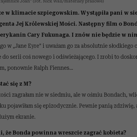
Tajemnice Joan” (Fot. Nick Wall/materiały prasowe)
ze w klimacie szpiegowskim. Wystąpiła pani w si
enta Jej Królewskiej Mości. Następny film o Bond
erykanin Cary Fukunaga. I znów nie będzie w ni
go w „Jane Eyre” i uważam go za absolutnie słodkiego 
 do serii coś nowego i odświeżającego. I zrobi to dosko
am, ponownie Ralph Fiennes…
tać się z M?
ości zagrałam nie w siedmiu, ale w ośmiu Bondach, wlic
u pojawiłam się epizodycznie. Pewnie panią zdziwię, al
dużym ekranie.
i, że Bonda powinna wreszcie zagrać kobieta?