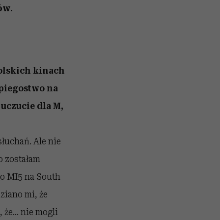
ów.
polskich kinach
zpiegostwo na
 uczucie dla M,
łuchań. Ale nie
o zostałam
o MI5 na South
ziano mi, że
 że… nie mogli