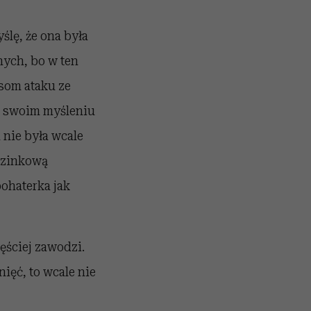
ślę, że ona była
nnych, bo w ten
som ataku ze
 w swoim myśleniu
 nie była wcale
uzinkową
bohaterka jak
ęściej zawodzi.
ięć, to wcale nie