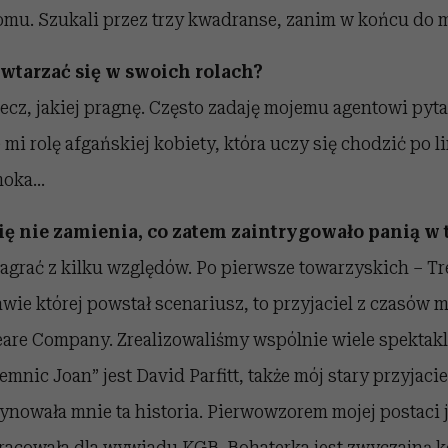
mu. Szukali przez trzy kwadranse, zanim w końcu do m
owtarzać się w swoich rolach?
rzecz, jakiej pragnę. Często zadaję mojemu agentowi pyta
mi rolę afgańskiej kobiety, która uczy się chodzić po li
moka…
ę nie zamienia, co zatem zaintrygowało panią w t
zagrać z kilku względów. Po pierwsze towarzyskich – T
awie której powstał scenariusz, to przyjaciel z czasów
are Company. Zrealizowaliśmy wspólnie wiele spektakl
mnic Joan” jest David Parfitt, także mój stary przyjaci
scynowała mnie ta historia. Pierwowzorem mojej postaci j
racowała dla wywiadu KGB. Bohaterka jest zwyczajną ko