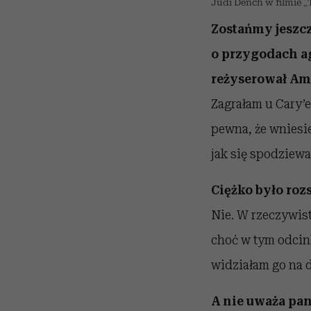
Judi Dench w filmie „
Zostańmy jeszc
o przygodach ag
reżyserował Am
Zagrałam u Cary’e
pewna, że wniesie
jak się spodziew
Ciężko było rozs
Nie. W rzeczywist
choć w tym odcink
widziałam go na 
A nie uważa pan