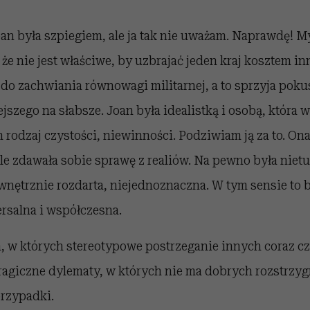
oan była szpiegiem, ale ja tak nie uważam. Naprawdę! My
 że nie jest właściwe, by uzbrajać jeden kraj kosztem i
do zachwiania równowagi militarnej, a to sprzyja poku
iejszego na słabsze. Joan była idealistką i osobą, która
rodzaj czystości, niewinności. Podziwiam ją za to. Ona
le zdawała sobie sprawę z realiów. Na pewno była niet
wnętrznie rozdarta, niejednoznaczna. W tym sensie to 
rsalna i współczesna.
, w których stereotypowe postrzeganie innych coraz cz
agiczne dylematy, w których nie ma dobrych rozstrzygn
rzypadki.