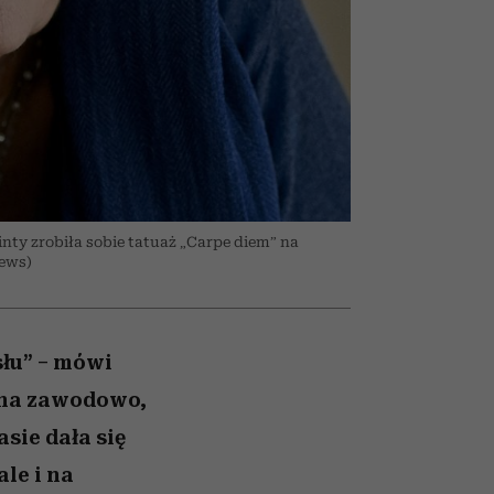
nił
relację z pieniędzmi
ane
zonu
nty zrobiła sobie tatuaż „Carpe diem” na
News)
słu” – mówi
ywna zawodowo,
sie dała się
le i na