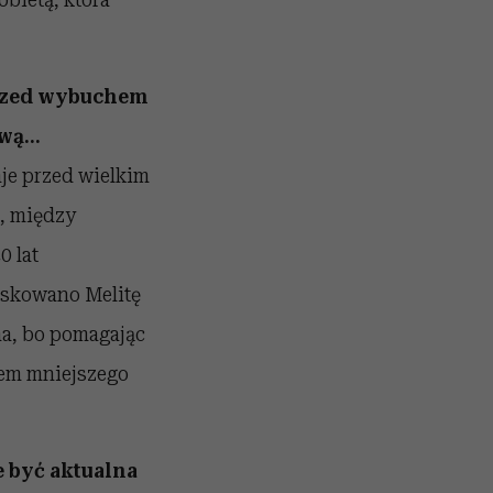
przed wybuchem
ową…
aje przed wielkim
, między
0 lat
askowano Melitę
na, bo pomagając
niem mniejszego
e być aktualna