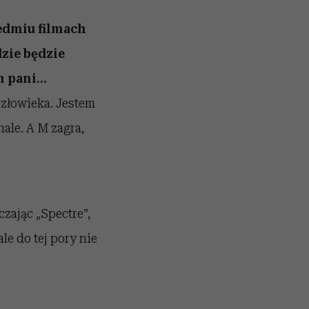
edmiu filmach
zie będzie
m pani…
człowieka. Jestem
nale. A M zagra,
zając „Spectre”,
e do tej pory nie