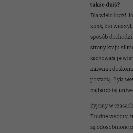
także dziś?
Dla wielu ludzi J
kimś, kto wierzył,
sposób dochodzi 
strony kraju siln
zachowała pewien 
naiwna i doskona
postacią. Była we
najbardziej uniwe
Żyjemy w czasach
Trudne wybory, tr
są odosobnione p