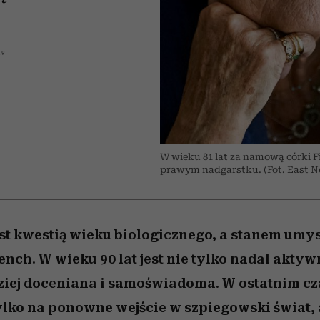
 5,
kwestie, o których wciąż
skutki dla związku i dla
Miller s. 5, odc. 6]
Raport Lyst ujaw
boimy się mówić
partnerki
najbardziej pożąd
ubrania i marki se
19
W wieku 81 lat za namową córki Fi
prawym nadgarstku. (Fot. East 
est kwestią wieku biologicznego, a stanem umy
ench. W wieku 90 lat jest nie tylko nadal akt
dziej doceniana i samoświadoma. W ostatnim cza
lko na ponowne wejście w szpiegowski świat, a