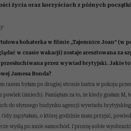
ści życia oraz korzyściach z późnych początk
ny
ytułowa bohaterka w filmie „Tajemnice Joan” (w 
ądać w czasie wakacji) zostaje aresztowana za s
t przesłuchiwana przez wywiad brytyjski. Jakie to
fowej Jamesa Bonda?
 razem byłam po drugiej stronie lustra w pokoju przes
z powiek (śmiech). Pamiętam za to, że kiedy grałam M, t
nch do słynnego budynku agencji wywiadu brytyjskieg
 Gdy zapytałam, o której godzinie mam przyjść, powied
ze wyślą po mnie samochód. I proszę sobie wyobrazić,