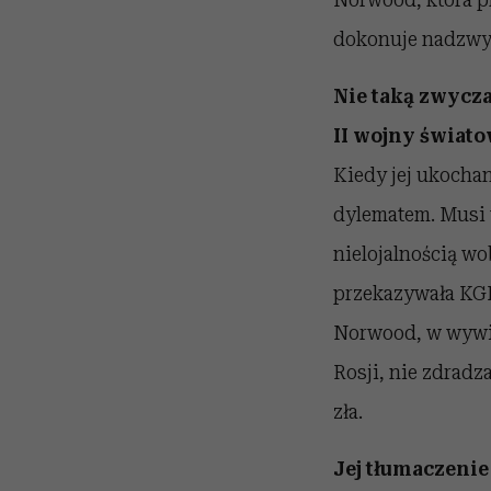
dokonuje nadzwyc
Nie taką zwycz
II wojny świat
Kiedy jej ukochan
dylematem. Musi 
nielojalnością wo
przekazywała KGB
Norwood, w wywiad
Rosji, nie zdradza
zła.
Jej tłumaczenie