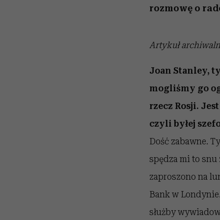
rozmowę o rado
Artykuł archiwal
Joan Stanley, t
mogliśmy go ogl
rzecz Rosji. Jes
czyli byłej sze
Dość zabawne. Tym
spędza mi to snu 
zaproszono na lu
Bank w Londynie.
służby wywiadowc