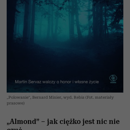
„Polowanie”, Bernard Minier, wyd. Rebis (Fot. materiały
prasowe)
„Almond” – jak ciężko jest nic nie