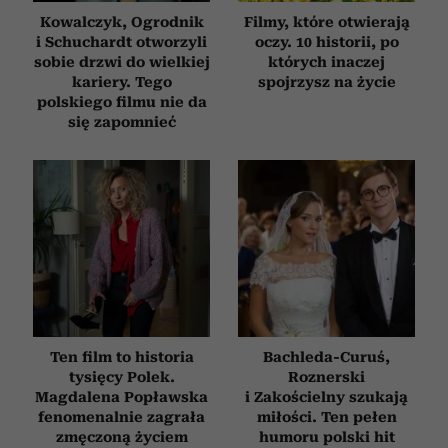
Kowalczyk, Ogrodnik
Filmy, które otwierają
i Schuchardt otworzyli
oczy. 10 historii, po
sobie drzwi do wielkiej
których inaczej
kariery. Tego
spojrzysz na życie
polskiego filmu nie da
się zapomnieć
Ten film to historia
Bachleda-Curuś,
tysięcy Polek.
Roznerski
Magdalena Popławska
i Zakościelny szukają
fenomenalnie zagrała
miłości. Ten pełen
zmęczoną życiem
humoru polski hit