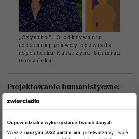
„Czystka”. O odkrywaniu
rodzinnej prawdy opowiada
reporterka Katarzyna Surmiak-
Domańska
Projektowanie humanistyczne:
„Walter Gropius. Człowiek, który
zbudował Bauhaus”
Sięganie po biografię twórcy, którego dzieło się
Odpowiedzialne wykorzystanie Twoich danych
ceni, niesie ryzyko. Bo co, jeśli okaże się, że nie
Wraz z
naszymi 1022 partnerami
przetwarzamy Twoje
był wcale taki fajny? Jednak twórczość