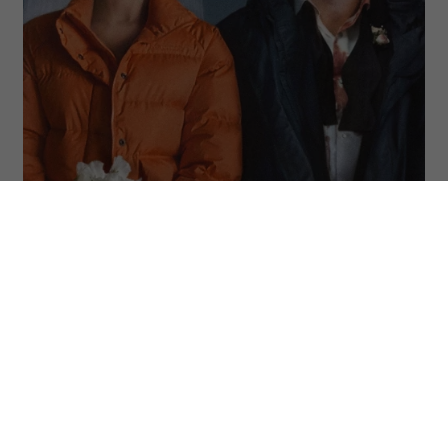
(Fot. materiały prasowe)
ODSŁUCHAJ ARTYKUŁ
00:00
10:55