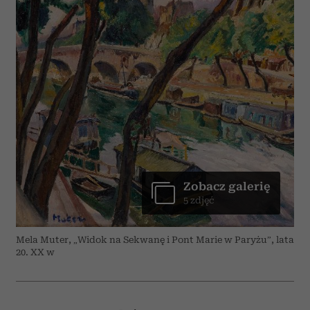
Zobacz galerię
5 zdjęć
Mela Muter, „Widok na Sekwanę i Pont Marie w Paryżu”, lata
20. XX w