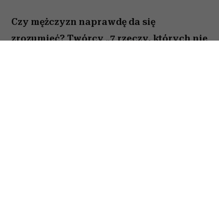
Czy mężczyzn naprawdę da się
zrozumieć? Twórcy „7 rzeczy, których nie
wiecie o facetach” z przymrużeniem oka
próbują odpowiedzieć na to pytanie,
opowiadając o miłości, przyjaźni i
codziennych problemach kilku
bohaterów. Film Kingi Lewińskiej to
lekka komedia romantyczna, która łączy
humor z historiami o relacjach,
życiowych wyborach i poszukiwaniu
szczęścia.