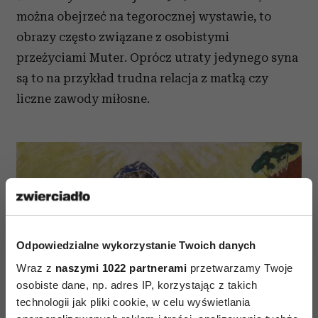
można obejrzeć na tegorocznej wystawie, to
obrazy często związane z osobistymi
przeżyciami Muter. Oprócz utraty jedynego syna
są to na przykład trudna relacja z matką czy
liczne zawody miłosne.
Odpowiedzialne wykorzystanie Twoich danych
Wraz z
naszymi 1022 partnerami
przetwarzamy Twoje
osobiste dane, np. adres IP, korzystając z takich
technologii jak pliki cookie, w celu wyświetlania