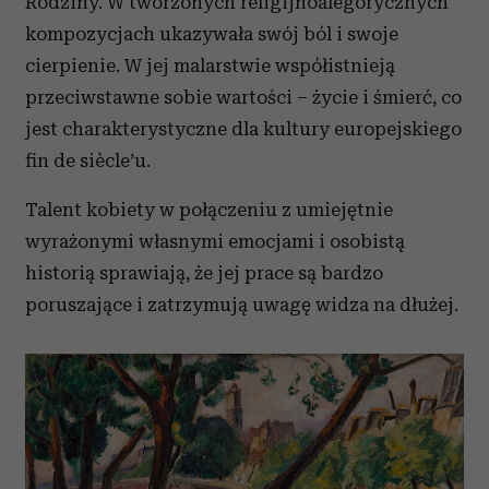
Rodziny. W tworzonych religijnoalegorycznych
korzystasz z naszej witryny, udostępniamy partnerom
kompozycjach ukazywała swój ból i swoje
społecznościowym, reklamowym i analitycznym.
cierpienie. W jej malarstwie współistnieją
Partnerzy mogą połączyć te informacje z innymi danymi
przeciwstawne sobie wartości – życie i śmierć, co
otrzymanymi od Ciebie lub uzyskanymi podczas
korzystania z ich usług.
jest charakterystyczne dla kultury europejskiego
fin de siècle’u.
Talent kobiety w połączeniu z umiejętnie
wyrażonymi własnymi emocjami i osobistą
historią sprawiają, że jej prace są bardzo
poruszające i zatrzymują uwagę widza na dłużej.