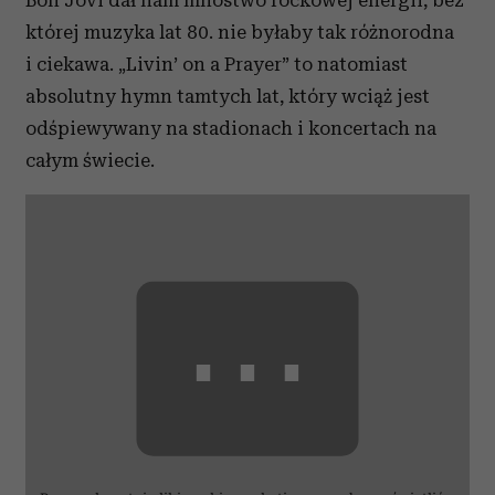
Bon Jovi dał nam mnóstwo rockowej energii, bez
której muzyka lat 80. nie byłaby tak różnorodna
i ciekawa. „Livin’ on a Prayer” to natomiast
absolutny hymn tamtych lat, który wciąż jest
odśpiewywany na stadionach i koncertach na
całym świecie.
⋯