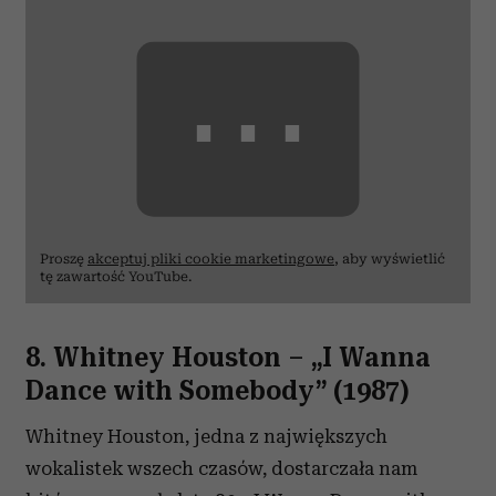
Partnerzy mogą połączyć te informacje z innymi danymi
otrzymanymi od Ciebie lub uzyskanymi podczas
⋯
korzystania z ich usług.
Proszę
akceptuj pliki cookie marketingowe
, aby wyświetlić
tę zawartość YouTube.
8. Whitney Houston
–
„I Wanna
Dance with Somebody” (1987)
Whitney Houston, jedna z największych
wokalistek wszech czasów, dostarczała nam