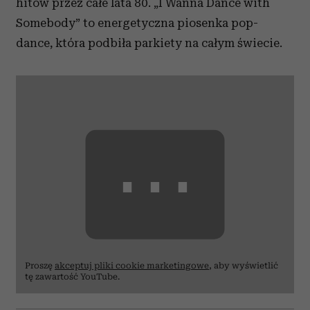
hitów przez całe lata 80. „I Wanna Dance with
Somebody” to energetyczna piosenka pop-
dance, która podbiła parkiety na całym świecie.
⋯
Proszę
akceptuj pliki cookie marketingowe
, aby wyświetlić
tę zawartość YouTube.