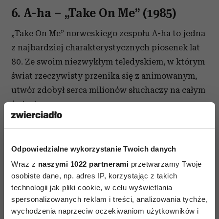
6. A-ha
–
„Take On Me” (1985)
„Take On Me” norweskiego zespołu A-ha to jedna
z najbardziej charakterystycznych piosenek lat
80. Ze swoim niezwykłym teledyskiem, w którym
świat rzeczywisty przenika się z animowanym,
utwór zdobył serca milionów słuchaczy na całym
świecie.
Odpowiedzialne wykorzystanie Twoich danych
Wraz z
naszymi 1022 partnerami
przetwarzamy Twoje
⋯
osobiste dane, np. adres IP, korzystając z takich
technologii jak pliki cookie, w celu wyświetlania
spersonalizowanych reklam i treści, analizowania tychże,
wychodzenia naprzeciw oczekiwaniom użytkowników i